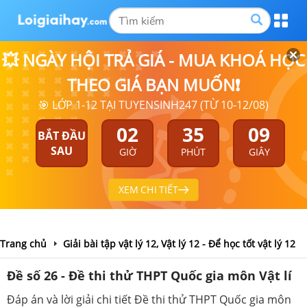
💥 NGÀY HỘI TRẢ GIÁ - MUA KHOÁ HỌC
THEO GIÁ BẠN MUỐN❗
🎯 LỚP 1-12 TẠI TUYENSINH247 (TỪ 10-12/08)
02
35
08
BẮT ĐẦU
SAU
GIỜ
PHÚT
GIÂY
XEM CHI TIẾT
Trang chủ
Giải bài tập vật lý 12, Vật lý 12 - Để học tốt vật lý 12
Đề số 26 - Đề thi thử THPT Quốc gia môn Vật lí
Đáp án và lời giải chi tiết Đề thi thử THPT Quốc gia môn