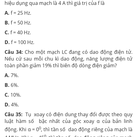
hiệu dụng qua mạch là 4 A thì giá trị của f là
A.
f = 25 Hz.
B.
f = 50 Hz.
C.
f = 40 Hz.
D.
f = 100 Hz.
Câu 34:
Cho một mạch LC đang có dao động điện tử.
Nếu cứ sau mỗi chu kì dao động, năng lượng điện tử
toàn phần giảm 19% thì biên độ dòng điện giảm?
A.
7%.
B.
6%.
C.
10%.
D.
4%.
Câu 35:
Tụ xoay có điện dung thay đổi được theo quy
luật hàm số bậc nhất của góc xoay α của bản linh
0
động. Khi α = 0
, thì tần số dao động riêng của mạch là
0