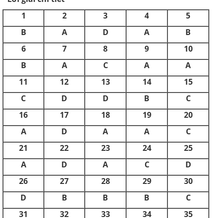
1
2
3
4
5
B
A
D
A
B
6
7
8
9
10
B
A
C
A
A
11
12
13
14
15
C
D
D
B
C
16
17
18
19
20
A
D
A
A
C
21
22
23
24
25
A
D
A
C
D
26
27
28
29
30
D
B
B
B
C
31
32
33
34
35