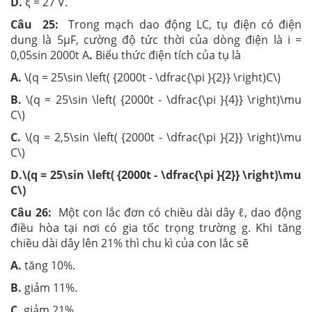
D.
ξ = 27 V.
Câu 25:
Trong mạch dao động LC, tụ điện có điện
dung là 5µF, cường độ tức thời của dòng điện là i =
0,05sin 2000t A
.
Biểu thức điện tích của tụ là
A.
\(q = 25\sin \left( {2000t - \dfrac{\pi }{2}} \right)C\)
B.
\(q = 25\sin \left( {2000t - \dfrac{\pi }{4}} \right)\mu
C\)
C.
\(q = 2,5\sin \left( {2000t - \dfrac{\pi }{2}} \right)\mu
C\)
D.\(q = 25\sin \left( {2000t - \dfrac{\pi }{2}} \right)\mu
C\)
Câu 26:
Một con lắc đơn có chiều dài dây ℓ, dao động
điều hòa tại nơi có gia tốc trọng trường g. Khi tăng
chiều dài dây lên 21% thì chu kì của con lắc sẽ
A.
tăng 10%.
B.
giảm 11%.
C.
giảm 21%.