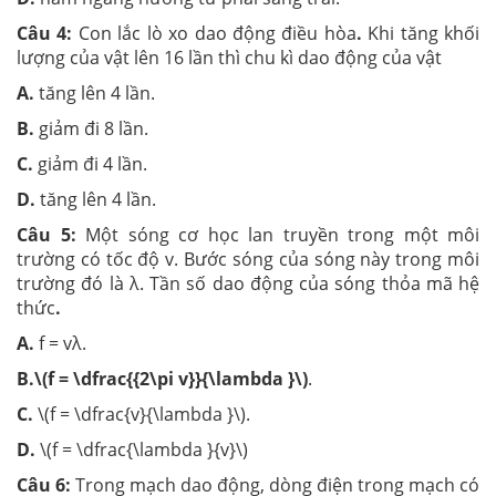
Câu 4:
Con lắc lò xo dao động điều hòa
.
Khi tăng khối
lượng của vật lên 16 lần thì chu kì dao động của vật
A.
tăng lên 4 lần.
B.
giảm đi 8 lần.
C.
giảm đi 4 lần.
D.
tăng lên 4 lần.
Câu 5:
Một sóng cơ học lan truyền trong một môi
trường có tốc độ v. Bước sóng của sóng này trong môi
trường đó là λ. Tần số dao động của sóng thỏa mã hệ
thức
.
A.
f = vλ.
B.\(f = \dfrac{{2\pi v}}{\lambda }\)
.
C.
\(f = \dfrac{v}{\lambda }\).
D.
\(f = \dfrac{\lambda }{v}\)
Câu 6:
Trong mạch dao động, dòng điện trong mạch có