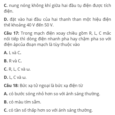
C.
nung nóng không khí giữa hai đầu tụ điện được tích
điện.
D.
đặt vào hai đầu của hai thanh than một hiệu điện
thế khoảng 40 V đến 50 V.
Câu 17:
Trong mạch điện xoay chiều gồm R, L, C mắc
nối tiếp thì dòng điện nhanh pha hay chậm pha so với
điện ápcủa đoạn mạch là tùy thuộc vào
A.
L và C
.
B.
R và C
.
C.
R, L, C và ω.
D.
L, C và ω.
Câu 18:
Bức xạ tử ngoại là bức xạ điện từ
A.
có bước sóng nhỏ hơn so với ánh sáng thường.
B.
có màu tím sẫm.
C.
có tần số thấp hơn so với ánh sáng thường.