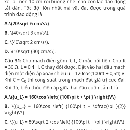
xo bị nén 10 cm rồi buông nhẹ cho con lắc dao động
tắt dần. Tốc độ lớn nhất mà vật đạt được trong quá
trình dao động là
A.\(20\sqrt 6 cm/s\)
.
B.
\(40\sqrt 3 cm/s\).
C.
\(40\sqrt 2 cm/s\).
D.
\(10\sqrt {30} cm/s\).
Câu 31:
Cho mạch điện gồm R, L, C mắc nối tiếp. Cho R
= 30 Ω, L = 0,4 H, C thay đổi được
.
Đặt vào hai đầu mạch
điện một điện áp xoay chiều u = 120cos(100πt + 0,5π) V.
Khi C = C
thì công suất trong mạch đạt giá trị cực đại.
0
Khi đó, biểu thức điện áp giữa hai đầu cuộn cảm L là
A.\({u_L} = 160\cos \left( {100\pi t + \pi } \right)V\)
B.
\({u_L} = 160\cos \left( {100\pi t + \dfrac{\pi }{2}}
\right)V\)
C.
\({u_L} = 80\sqrt 2 \cos \left( {100\pi t + \pi } \right)V\)