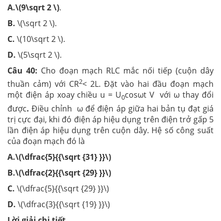
A.\(9\sqrt 2 \)
.
B.
\(\sqrt 2 \).
C.
\(10\sqrt 2 \).
D.
\(5\sqrt 2 \).
Câu 40:
Cho đoạn mạch RLC mắc nối tiếp (cuộn dây
2
thuần cảm) với CR
< 2L. Đặt vào hai đầu đoạn mạch
một điện áp xoay chiều u = U
cosωt V với ω thay đổi
0
được
.
Điều chỉnh ω để điện áp giữa hai bản tụ đạt giá
trị cực đại, khi đó điện áp hiệu dụng trên điện trở gấp 5
lần điện áp hiệu dụng trên cuộn dây. Hệ số công suất
của đoạn mạch đó là
A.\(\dfrac{5}{{\sqrt {31} }}\)
B.\(\dfrac{2}{{\sqrt {29} }}\)
C.
\(\dfrac{5}{{\sqrt {29} }}\)
D.
\(\dfrac{3}{{\sqrt {19} }}\)
Lời giải chi tiết