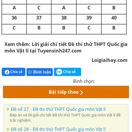
A
C
A
C
B
36
37
38
39
40
C
B
B
C
B
Xem thêm: Lời giải chi tiết Đề thi thử THPT Quốc gia
môn Vật lí tại Tuyensinh247.com
Loigiaihay.com
Chia sẻ
Chia sẻ
Bình luận
Bình chọn:
Bài tiếp theo
Đề số 27 - Đề thi thử THPT Quốc gia môn Vật lí
Đáp án và lời giải chi tiết Đề thi thử THPT Quốc gia môn Vật lí đề
trắc nghiệm.
Đề số 28 - Đề thi thử THPT Quốc gia môn Vật lí