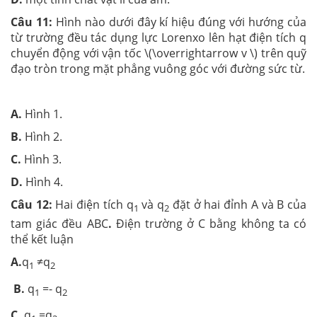
Câu 11:
Hình nào dưới đây kí hiệu đúng với hướng của
từ trường đều tác dụng lực Lorenxo lên hạt điện tích q
chuyển động với vận tốc \(\overrightarrow v \) trên quỹ
đạo tròn trong mặt phẳng vuông góc với đường sức từ.
A.
Hình 1.
B.
Hình 2.
C.
Hình 3.
D.
Hình 4.
Câu 12:
Hai điện tích q
và q
đặt ở hai đỉnh A và B của
1
2
tam giác đều ABC
.
Điện trường ở C bằng không ta có
thể kết luận
A.
q
≠q
1
2
B.
q
=- q
1
2
C.
q
=q