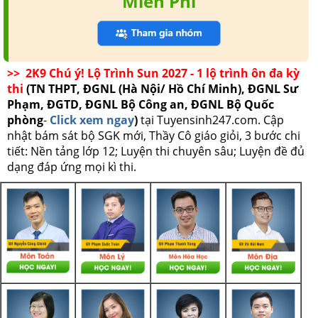
Miễn Phí
>> 2K9 Chú ý! Lộ Trình Sun 2027 - 1 lộ trình ôn đa kỳ
thi
(TN THPT, ĐGNL (Hà Nội/ Hồ Chí Minh), ĐGNL Sư
Phạm, ĐGTD, ĐGNL Bộ Công an, ĐGNL Bộ Quốc
phòng
-
Click xem ngay
)
tại Tuyensinh247.com.
Cập
nhật bám sát bộ SGK mới, Thầy Cô giáo giỏi, 3 bước chi
tiết: Nền tảng lớp 12; Luyện thi chuyên sâu; Luyện đề đủ
dạng đáp ứng mọi kì thi.