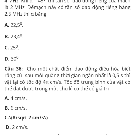
4 MHz. Khi α = 45
, thì tần số dao động riêng của mạch
là 2 MHz. Đểmạch này có tần số dao động riêng bằng
2,5 MHz thì α bằng
0
A.
22,5
.
0
B.
23,4
.
0
C.
25
.
0
D.
30
.
Câu 36:
Cho một chất điểm dao động điều hòa biết
rằng cứ sau mỗi quãng thời gian ngắn nhất là 0,5 s thì
vật lại có tốc độ 4π cm/s. Tốc độ trung bình của vật có
thể đạt được trong một chu kì có thể có giá trị
A.
4 cm/s.
B.
6 cm/s.
C.\(8\sqrt 2 cm/s\)
.
D.
2 cm/s.