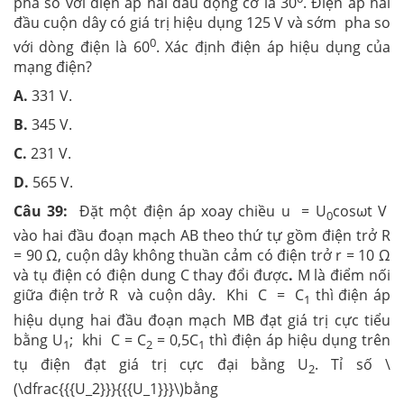
pha so với điện áp hai đầu động cơ là 30
. Điện áp hai
đầu cuộn dây có giá trị hiệu dụng 125 V và sớm pha so
0
với dòng điện là 60
. Xác định điện áp hiệu dụng của
mạng điện?
A.
331 V.
B.
345 V.
C.
231 V.
D.
565 V.
Câu 39:
Đặt một điện áp xoay chiều u = U
cosωt V
0
vào hai đầu đoạn mạch AB theo thứ tự gồm điện trở R
= 90 Ω, cuộn dây không thuần cảm có điện trở r = 10 Ω
và tụ điện có điện dung C thay đổi được
.
M là điểm nối
giữa điện trở R và cuộn dây. Khi C = C
thì điện áp
1
hiệu dụng hai đầu đoạn mạch MB đạt giá trị cực tiểu
bằng U
; khi C = C
= 0,5C
thì điện áp hiệu dụng trên
1
2
1
tụ điện đạt giá trị cực đại bằng U
. Tỉ số \
2
(\dfrac{{{U_2}}}{{{U_1}}}\)bằng