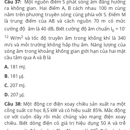
Câu 37:
Một nguồn điểm S phát sóng âm đẳng hướng
ra không gian. Hai điểm A, B cách nhau 100 m cùng
nằm trên phương truyền sóng cùng phía với S. Điểm M
là trung điểm của AB và cách nguồn 70 m có mức
-
cường độ âm là 40 dB
.
Biết cường độ âm chuẩn I
= 10
0
12
2
W/m
và tốc độ truyền âm trong không khí là 340
m/s và môi trường không hấp thụ âm. Năng lượng của
sóng âm trong khoảng không gian giới hạn của hai mặt
cầu tâm qua A và B là
A.
181 mJ.
B.
181 µJ.
C.
207 mJ.
D.
207 µJ.
Câu 38:
Một động cơ điện xoay chiều sản xuất ra một
công suất cơ học 8,5 kW và có hiệu suất 85%. Mắc động
cơ với cuộn dây rồi mắc chúng vào mạng điện xoay
chiều. Biết dòng điện có giá trị hiệu dụng 50 A và trễ
0