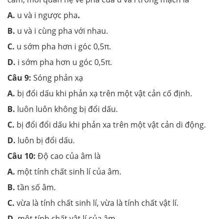
A.
u và i ngược pha
.
B.
u và i cùng pha với nhau.
C.
u sớm pha hơn i góc 0,5π.
D.
i sớm pha hơn u góc 0,5π.
Câu 9:
Sóng phản xạ
A.
bị đổi dấu khi phản xạ trên một vật cản cố định.
B.
luôn luôn không bị đổi dấu.
C.
bị đổi đổi dấu khi phản xa trên một vật cản di động.
D.
luôn bị đổi dấu.
Câu 10:
Độ cao của âm là
A.
một tính chất sinh lí của âm.
B.
tần số âm.
C.
vừa là tính chất sinh lí, vừa là tính chất vật lí.
D.
một tính chất vật lí của âm.