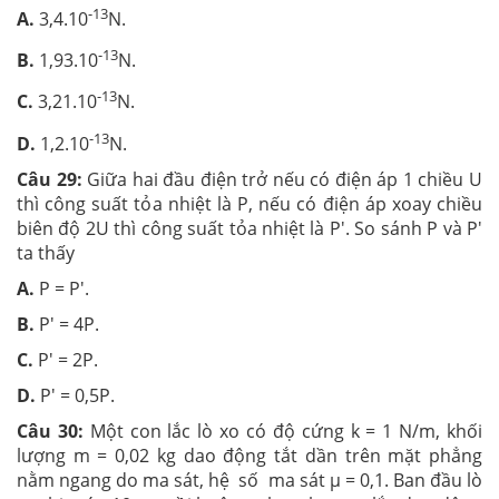
-13
A.
3,4.10
N.
-13
B.
1,93.10
N.
-13
C.
3,21.10
N.
-13
D.
1,2.10
N.
Câu 29:
Giữa hai đầu điện trở nếu có điện áp 1 chiều U
thì công suất tỏa nhiệt là P, nếu có điện áp xoay chiều
biên độ 2U thì công suất tỏa nhiệt là P'. So sánh P và P'
ta thấy
A.
P = P'.
B.
P' = 4P.
C.
P' = 2P.
D.
P' = 0,5P.
Câu 30:
Một con lắc lò xo có độ cứng k = 1 N/m, khối
lượng m = 0,02 kg dao động tắt dần trên mặt phẳng
nằm ngang do ma sát, hệ số ma sát µ = 0,1. Ban đầu lò