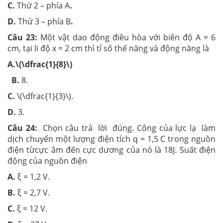
C.
Thứ 2 – phía A
.
D.
Thứ 3 – phía B
.
Câu 23:
Một vật dao động điều hòa với biên độ A = 6
cm, tại li độ x = 2 cm thì tỉ số thế năng và động năng là
A.\(\dfrac{1}{8}\)
B.
8.
C.
\(\dfrac{1}{3}\).
D.
3.
Câu 24:
Chọn câu trả lời đúng. Công của lực lạ làm
dịch chuyển một lượng điện tích q = 1,5 C trong nguồn
điện từcực âm đến cực dương của nó là 18J. Suất điện
động của nguồn điện
A.
ξ = 1,2 V.
B.
ξ = 2,7 V.
C.
ξ = 12 V.