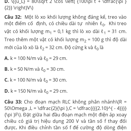
D.
\({u_L} = 80\sqrt 2 \cos \left( {100\pi t + \dfrac{\pi }
{2}} \right)V\)
Câu 32:
Một lò xo khối lượng không đáng kể, treo vào
một điểm cố định, có chiều dài tự nhiên ℓ
. Khi treo
0
vật có khối lượng m
= 0,1 kg thì lò xo dài ℓ
= 31 cm.
1
1
Treo thêm một vật có khối lượng m
= 100 g thì độ dài
2
mới của lò xò là ℓ
= 32 cm. Độ cứng k và ℓ
là
2
0
A.
k = 100 N/m và ℓ
= 29 cm.
0
B.
k = 50 N/m và ℓ
= 30 cm.
0
C.
k = 100 N/m và ℓ
= 30 cm.
0
D.
k = 150 N/m và ℓ
= 29 cm.
0
Câu 33:
Cho đoạn mạch RLC không phân nhánh\(R =
50\Omega ,L = \dfrac{2}{\pi },C = \dfrac{{{{2.10}^{ - 4}}}}
{\pi }F\). Đặt giữa hai đầu đoạn mạch một điện áp xoay
chiều có giá trị hiệu dụng 200 V và tần số f thay đổi
được
.
Khi điều chỉnh tần số f để cường độ dòng điện