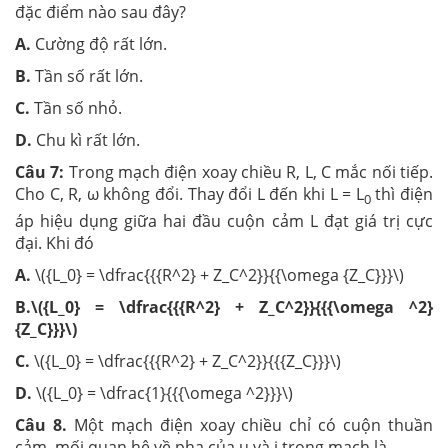
đặc điểm nào sau đây?
A.
Cường độ rất lớn.
B.
Tần số rất lớn.
C.
Tần số nhỏ.
D.
Chu kì rất lớn.
Câu 7:
Trong mạch điện xoay chiều R, L, C mắc nối tiếp.
Cho C, R, ω không đổi. Thay đổi L đến khi L = L
thì điện
0
áp hiệu dụng giữa hai đầu cuộn cảm L đạt giá trị cực
đại. Khi đó
A.
\({L_0} = \dfrac{{{R^2} + Z_C^2}}{{\omega {Z_C}}}\)
B.\({L_0} = \dfrac{{{R^2} + Z_C^2}}{{{\omega ^2}
{Z_C}}}\)
C.
\({L_0} = \dfrac{{{R^2} + Z_C^2}}{{{Z_C}}}\)
D.
\({L_0} = \dfrac{1}{{{\omega ^2}}}\)
Câu 8.
Một mạch điện xoay chiều chỉ có cuộn thuần
cảm, mối quan hệ về pha của u và i trong mạch là