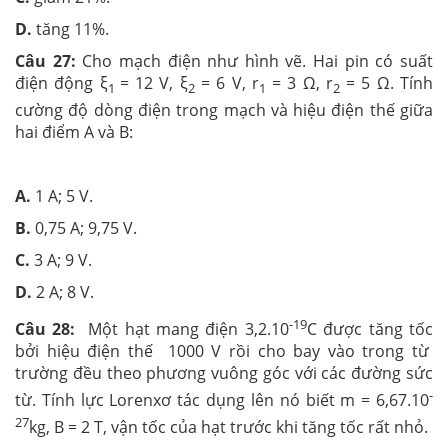
D.
tăng 11%.
Câu 27:
Cho mạch điện như hình vẽ. Hai pin có suất
điện động ξ
= 12 V, ξ
= 6 V, r
= 3 Ω, r
= 5 Ω. Tính
1
2
1
2
cường độ dòng điện trong mạch và hiệu điện thế giữa
hai điểm A và B:
A.
1 A; 5 V.
B.
0,75 A; 9,75 V.
C.
3 A; 9 V.
D.
2 A; 8 V.
-19
Câu 28:
Một hạt mang điện 3,2.10
C được tăng tốc
bởi hiệu điện thế 1000 V rồi cho bay vào trong từ
trường đều theo phương vuông góc với các đường sức
-
từ. Tính lực Lorenxơ tác dụng lên nó biết m = 6,67.10
27
kg, B = 2 T, vận tốc của hạt trước khi tăng tốc rất nhỏ.