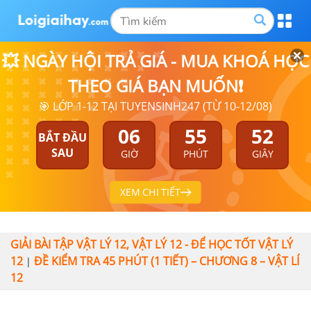
💥 NGÀY HỘI TRẢ GIÁ - MUA KHOÁ HỌC
THEO GIÁ BẠN MUỐN❗
🎯 LỚP 1-12 TẠI TUYENSINH247 (TỪ 10-12/08)
06
55
52
BẮT ĐẦU
SAU
GIỜ
PHÚT
GIÂY
XEM CHI TIẾT
GIẢI BÀI TẬP VẬT LÝ 12, VẬT LÝ 12 - ĐỂ HỌC TỐT VẬT LÝ
12
ĐỀ KIỂM TRA 45 PHÚT (1 TIẾT) – CHƯƠNG 8 – VẬT LÍ
|
12