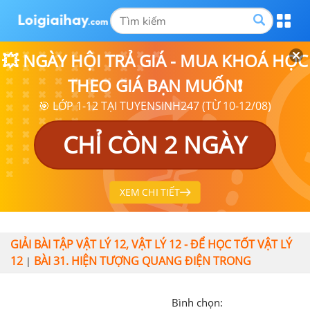
💥 NGÀY HỘI TRẢ GIÁ - MUA KHOÁ HỌC
THEO GIÁ BẠN MUỐN❗
🎯 LỚP 1-12 TẠI TUYENSINH247 (TỪ 10-12/08)
CHỈ CÒN 2 NGÀY
XEM CHI TIẾT
GIẢI BÀI TẬP VẬT LÝ 12, VẬT LÝ 12 - ĐỂ HỌC TỐT VẬT LÝ
12
BÀI 31. HIỆN TƯỢNG QUANG ĐIỆN TRONG
|
Bình chọn: