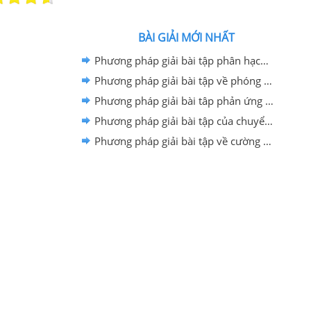
BÀI GIẢI MỚI NHẤT
Phương pháp giải bài tập phân hạch - nhiệt hạch
Phương pháp giải bài tập về phóng xạ
Phương pháp giải bài tâp phản ứng hạt nhân
Phương pháp giải bài tập của chuyển động electron quang điện trong điện trường đều và từ trường đều
Phương pháp giải bài tập về cường độ dòng quang điện bão hòa và hiệu suất lượng tử