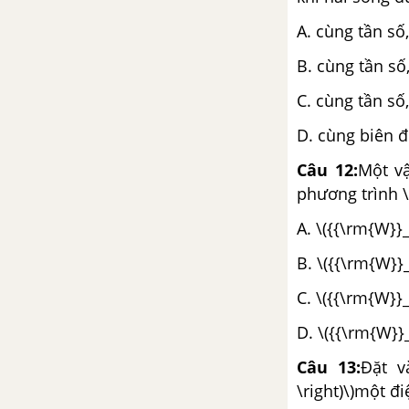
A. cùng tần số
B. cùng tần số
C. cùng tần số
D. cùng biên 
Câu 12:
Một v
phương trình \
A. \({{\rm{W}}
B. \({{\rm{W}}
C. \({{\rm{W}}
D. \({{\rm{W}}
Câu 13:
Đặt và
\right)\)một đ