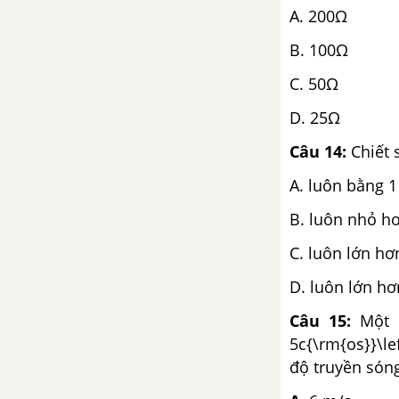
A. 200Ω
B. 100Ω
C. 50Ω
D. 25Ω
Câu 14:
Chiết 
A. luôn bằng 1
B. luôn nhỏ h
C. luôn lớn hơ
D. luôn lớn hơ
Câu 15:
Một 
5c{\rm{os}}\lef
độ truyền sóng