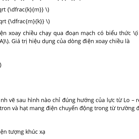
qrt {\dfrac{k}{m}} \)
qrt {\dfrac{m}{k}} \)
ện xoay chiều chạy qua đoạn mạch có biểu thức \(i 
A)\). Giá trị hiệu dụng của dòng điện xoay chiều là
)
ình vẽ sau hình nào chỉ đúng hướng của lực từ Lo – r
ctron và hạt mang điện chuyển động trong từ trường 
iện tượng khúc xạ