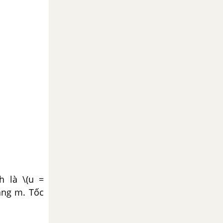
h là \(u =
bằng m. Tốc