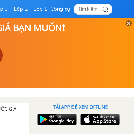
p 3
Lớp 2
Lớp 1
Công cụ
 GIÁ BẠN MUỐN❗
TẢI APP ĐỂ XEM OFFLINE
UỐC GIA