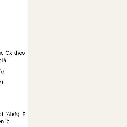
ục Ox theo
 là
\)
\)
i }\left( F
ện là