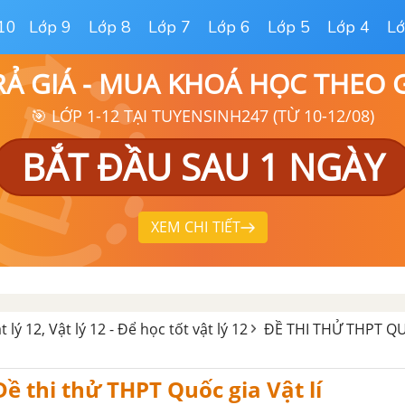
10
Lớp 9
Lớp 8
Lớp 7
Lớp 6
Lớp 5
Lớp 4
Lớ
RẢ GIÁ - MUA KHOÁ HỌC THEO
🎯 LỚP 1-12 TẠI TUYENSINH247 (TỪ 10-12/08)
BẮT ĐẦU SAU 1 NGÀY
XEM CHI TIẾT
t lý 12, Vật lý 12 - Để học tốt vật lý 12
ĐỀ THI THỬ THPT Q
Đề thi thử THPT Quốc gia Vật lí