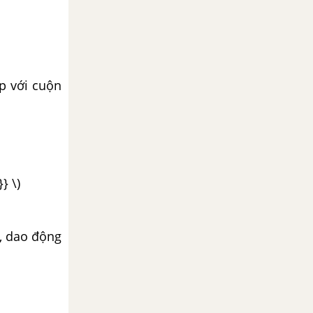
p với cuộn
} \)
 , dao động