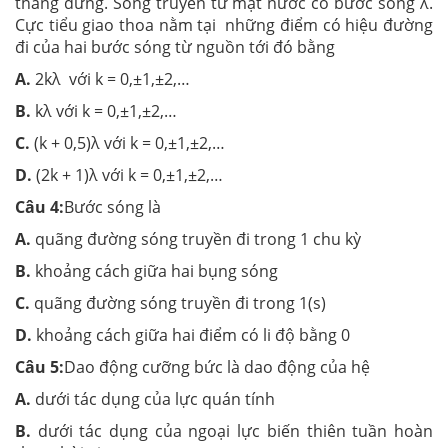
thẳng đứng. Sóng truyền từ mặt nước có bước sóng λ.
Cực tiểu giao thoa nằm tại những điểm có hiệu đường
đi của hai bước sóng từ nguồn tới đó bằng
A.
2kλ với k = 0,±1,±2,…
B.
kλ với k = 0,±1,±2,…
C.
(k + 0,5)λ với k = 0,±1,±2,…
D.
(2k + 1)λ với k = 0,±1,±2,…
Câu 4:
Bước sóng là
A.
quãng đường sóng truyền đi trong 1 chu kỳ
B.
khoảng cách giữa hai bụng sóng
C.
quãng đường sóng truyền đi trong 1(s)
D.
khoảng cách giữa hai điểm có li độ bằng 0
Câu 5:
Dao động cưỡng bức là dao động của hệ
A.
dưới tác dụng của lực quán tính
B.
dưới tác dụng của ngoại lực biến thiên tuần hoàn