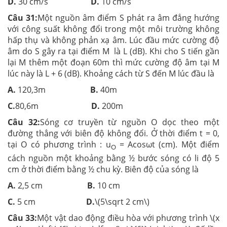
D.
30 cm/s
D.
10 cm/s
Câu 31:
Một nguồn âm điểm S phát ra âm đẳng hướng
với công suất không đổi trong một môi trường không
hấp thụ và không phản xạ âm. Lúc đầu mức cường độ
âm do S gây ra tại điểm M là L (dB). Khi cho S tiến gần
lại M thêm một đoạn 60m thì mức cường độ âm tại M
lúc này là L + 6 (dB). Khoảng cách từ S đến M lúc đầu là
A.
120,3m
B.
40m
C.
80,6m
D.
200m
Câu 32:
Sóng cơ truyền từ nguồn O dọc theo một
đường thẳng với biên độ không đổi. Ở thời điểm t = 0,
tại O có phương trình : u
= Acosωt (cm). Một điểm
O
cách nguồn một khoảng bằng ½ bước sóng có li độ 5
cm ở thời điểm bằng ½ chu kỳ. Biên độ của sóng là
A.
2,5 cm
B.
10 cm
C.
5 cm
D.
\(5\sqrt 2 cm\)
Câu 33:
Một vật dao động điều hòa với phương trình \(x