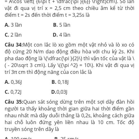
= A\cos \left( {6\pi t + \dfrac{\pi }{6}} \right)cm\). Số lần
vật đi qua vị trí x = 2,5 cm theo chiều âm kể từ thời
điểm t = 2s đến thời điểm t = 3,25s là
A.
3 lần
B.
5 lần
C.
2 lần
D.
4 lần
Câu 34:
Một con lắc lò xo gồm một vật nhỏ và lò xo có
độ cứng 20 N/m dao động điều hòa với chu kỳ 2s. Khi
pha dao động là \(\dfrac{\pi }{2}\) thì vận tốc của vật là \
( - 20\sqrt 3 cm\). Lấy \({\pi ^2} = 10\). Khi vật đi qua vị
trí 3π cm thì động năng của con lắc là
A.
0,36J
B.
0,18J
C.
0,72J
D.
0,03J
Câu 35:
Quan sát sóng dừng trên một sợi dây đàn hồi
người ta thấy khoảng thời gian giữa hai thời điểm gần
nhau nhất mà dây duỗi thẳng là 0,2s, khoảng cách giữa
hai chỗ luôn đứng yên liền nhau là 10 cm. Tốc độ
truyền sóng trên dây là