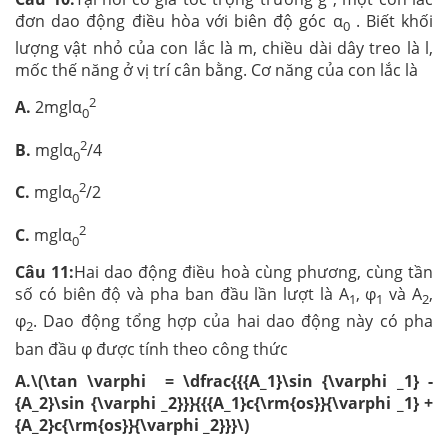
đơn dao động điều hòa với biên độ góc α
. Biết khối
0
lượng vật nhỏ của con lắc là m, chiều dài dây treo là l,
mốc thế năng ở vị trí cân bằng. Cơ năng của con lắc là
2
A.
2mglα
0
2
B.
mglα
/4
0
2
C.
mglα
/2
0
2
C.
mglα
0
Câu 11:
Hai dao động điều hoà cùng phương, cùng tần
số có biên độ và pha ban đầu lần lượt là A
, φ
và A
,
1
1
2
φ
. Dao động tổng hợp của hai dao động này có pha
2
ban đầu φ được tính theo công thức
A.\(\tan \varphi = \dfrac{{{A_1}\sin {\varphi _1} -
{A_2}\sin {\varphi _2}}}{{{A_1}c{\rm{os}}{\varphi _1} +
{A_2}c{\rm{os}}{\varphi _2}}}\)