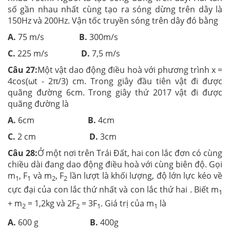
số gần nhau nhất cùng tạo ra sóng dừng trên dây là
150Hz và 200Hz. Vận tốc truyền sóng trên dây đó bằng
A.
75 m/s
B.
300m/s
C.
225 m/s
D.
7,5 m/s
Câu 27:
Một vật dao động điều hoà với phương trình x =
4cos(ωt - 2π/3) cm. Trong giây đầu tiên vật đi được
quãng đường 6cm. Trong giây thứ 2017 vật đi được
quãng đường là
A.
6cm
B.
4cm
C.
2 cm
D.
3cm
Câu 28:
Ở một nơi trên Trái Đất, hai con lắc đơn có cùng
chiều dài đang dao động điều hoà với cùng biên độ. Gọi
m
, F
và m
, F
lần lượt là khối lượng, độ lớn lực kéo về
1
1
2
2
cực đại của con lắc thứ nhất và con lắc thứ hai . Biết m
1
+ m
= 1,2kg và 2F
= 3F
. Giá trị của m
là
2
2
1
1
A.
600 g
B.
400g