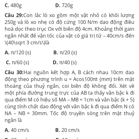
C.
480g
D.
720g
Câu 29:
Con lắc lò xo gồm một vật nhỏ có khối lượng
250g và lò xo nhẹ có độ cứng 100 N/m dao động điều
hoà dọc theo trục Ox với biên độ 4cm. Khoảng thời gain
ngắn nhất để vận tốc của vật có giá trị từ – 40cm/s đến
\(40\sqrt 3 cm/s\)là
A.
π/120 (s)
B.
π/20 (s)
C.
π/60 (s)
D.
π/40 (s)
Câu 30:
Hai nguồn kết hợp A, B cách nhau 10cm dao
động theo phương trình u = Acos100πt (mm) trên mặt
thoáng của thuỷ ngân, coi biên độ không đổi. Xét về
một phía đường trung trực của AB ta thấy vân bậc k đi
qua điểm M có hiệu số MA – MB = 1cm và vân bậc (k + 5)
cùng tính chất dao động với vân bậc k đi qua điểm N có
NA – NB = 30mm. Tốc độ truyền sóng trên mặt thuỷ
ngân là
A.
40 cm/s
B.
20 cm/s