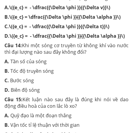
A.\({e_c} = - \dfrac{{\Delta \phi }}{{\Delta v}}\)
B.\({e_c} = \dfrac{{\Delta \phi }}{{\Delta \alpha }}\)
C.\({e_c} = - \dfrac{{\Delta \phi }}{{\Delta t}}\)
D.\({e_c} = - \dfrac{{\Delta \phi }}{{\Delta \alpha }}\)
Câu 14:
Khi một sóng cơ truyền từ không khí vào nước
thì đại lượng nào sau đây không đổi?
A.
Tần số của sóng
B.
Tốc độ truyền sóng
C.
Bước sóng
D.
Biên độ sóng
Câu 15:
Kết luận nào sau đây là đúng khi nói về dao
động điều hoà của con lắc lò xo?
A.
Quỹ đạo là một đoạn thẳng
B.
Vận tốc tỉ lệ thuận với thời gian