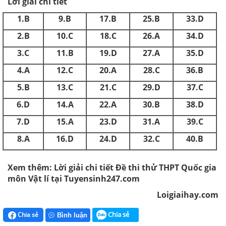
Lời giải chi tiết
1.B
9.B
17.B
25.B
33.D
2.B
10.C
18.C
26.A
34.D
3.C
11.B
19.D
27.A
35.D
4.A
12.C
20.A
28.C
36.B
5.B
13.C
21.C
29.D
37.C
6.D
14.A
22.A
30.B
38.D
7.D
15.A
23.D
31.A
39.C
8.A
16.D
24.D
32.C
40.B
Xem thêm: Lời giải chi tiết Đề thi thử THPT Quốc gia
môn Vật lí tại Tuyensinh247.com
Loigiaihay.com
Chia sẻ
Chia sẻ
Bình luận