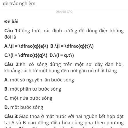
đề trắc nghiệm
QUẢNG CÁO
Đề bài
Câu 1:
Công thức xác định cường độ dòng điện không
đổi là
A.\(I = \dfrac{q}{e}\)
B.\(I = \dfrac{q}{t}\)
C.\(I = \dfrac{t}{q}\)
D.\(I = q.t\)
Câu 2:
Khi có sóng dừng trên một sợi dây đàn hồi,
khoảng cách từ một bụng đến nút gần nó nhất bằng
A.
một số nguyên lần bước sóng
B.
một phần tư bước sóng
C.
một nửa bước sóng
D.
một bước sóng
Câu 3:
Giao thoa ở mặt nước với hai nguồn kết hợp đặt
tại A và B dao động điều hòa cùng pha theo phương