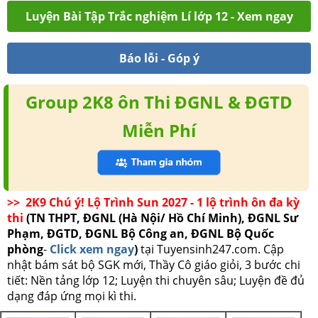
Luyện Bài Tập Trắc nghiệm Lí lớp 12 - Xem ngay
Báo lỗi - Góp ý
Group 2K8 ôn Thi ĐGNL & ĐGTD
Miễn Phí
>> 2K9 Chú ý! Lộ Trình Sun 2027 - 1 lộ trình ôn đa kỳ
thi
(TN THPT, ĐGNL (Hà Nội/ Hồ Chí Minh), ĐGNL Sư
Phạm, ĐGTD, ĐGNL Bộ Công an, ĐGNL Bộ Quốc
phòng
-
Click xem ngay
)
tại Tuyensinh247.com.
Cập
nhật bám sát bộ SGK mới, Thầy Cô giáo giỏi, 3 bước chi
tiết: Nền tảng lớp 12; Luyện thi chuyên sâu; Luyện đề đủ
dạng đáp ứng mọi kì thi.