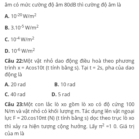
âm có mức cường độ âm 80dB thì cường độ âm là
-20
2
A.
10
W/m
-5
2
B.
3.10
W/m
-4
2
C.
10
W/m
-6
2
D.
10
W/m
Câu 22:
Một vật nhỏ dao động điều hoà theo phương
trình x = Acos10t (t tính bằng s). Tại t = 2s, pha của dao
động là
A.
20 rad
B.
10 rad
C.
40 rad
D.
5 rad
Câu 23:
Một con lắc lò xo gồm lò xo có độ cứng 100
N/m và vật nhỏ có khối lượng m. Tác dụng lên vật ngoại
lực F = 20.cos10πt (N) (t tính bằng s) dọc theo trục lò xo
2
thì xảy ra hiện tượng cộng hưởng. Lấy π
=1 0. Giá trị
của m là