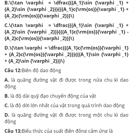
B.\(\tan \varphi = \dfrac{{{A_1}\sin {\varphi _1} +
{A_2}\sin {\varphi _2}}}{{{A_1}c{\rm{os}}{\varphi _1} +
{A_2}c{\rm{os}}{\varphi _2}}}\)
C.\(\tan \varphi = \dfrac{{{A_1}\sin {\varphi _1} +
{A_2}\sin {\varphi _2}}}{{{A_1}c{\rm{os}}{\varphi _1} -
{A_2}c{\rm{os}}{\varphi _2}}}\)
D.\(\tan \varphi = \dfrac{{{A_1}c{\rm{os}}{\varphi _1}
+ {A_2}c{\rm{os}}{\varphi _2}}}{{{A_1}\sin {\varphi _1}
+ {A_2}\sin {\varphi _2}}}\)
Câu 12:
Biên độ dao động
A.
là quãng đường vật đi được trong nửa chu kì dao
động
B.
là độ dài quỹ đạo chuyển động của vật
C.
là độ dời lớn nhất của vật trong quá trình dao động
D.
là quãng đường vật đi được trong một chu kì dao
động
Câu 13:
Biểu thức của suất điện động cảm ứng là