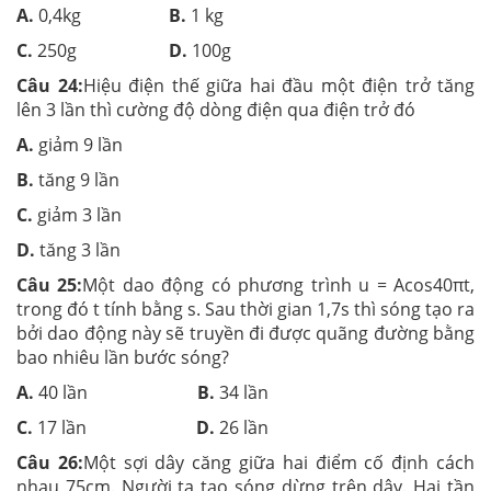
A.
0,4kg
B.
1 kg
C.
250g
D.
100g
Câu 24:
Hiệu điện thế giữa hai đầu một điện trở tăng
lên 3 lần thì cường độ dòng điện qua điện trở đó
A.
giảm 9 lần
B.
tăng 9 lần
C.
giảm 3 lần
D.
tăng 3 lần
Câu 25:
Một dao động có phương trình u = Acos40πt,
trong đó t tính bằng s. Sau thời gian 1,7s thì sóng tạo ra
bởi dao động này sẽ truyền đi được quãng đường bằng
bao nhiêu lần bước sóng?
A.
40 lần
B.
34 lần
C.
17 lần
D.
26 lần
Câu 26:
Một sợi dây căng giữa hai điểm cố định cách
nhau 75cm. Người ta tạo sóng dừng trên dây. Hai tần