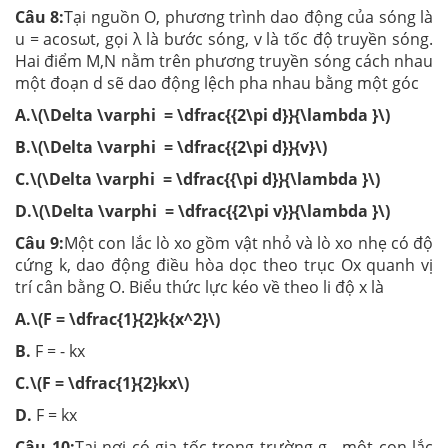
Câu 8:
Tại nguồn O, phương trình dao động của sóng là
u = acosωt, gọi λ là bước sóng, v là tốc độ truyền sóng.
Hai điểm M,N nằm trên phương truyền sóng cách nhau
một đoạn d sẽ dao động lệch pha nhau bằng một góc
A.\(\Delta \varphi = \dfrac{{2\pi d}}{\lambda }\)
B.\(\Delta \varphi = \dfrac{{2\pi d}}{v}\)
C.\(\Delta \varphi = \dfrac{{\pi d}}{\lambda }\)
D.\(\Delta \varphi = \dfrac{{2\pi v}}{\lambda }\)
Câu 9:
Một con lắc lò xo gồm vật nhỏ và lò xo nhẹ có độ
cứng k, dao động điều hòa dọc theo trục Ox quanh vị
trí cân bằng O. Biểu thức lực kéo về theo li độ x là
A.\(F = \dfrac{1}{2}k{x^2}\)
B.
F = - kx
C.\(F = \dfrac{1}{2}kx\)
D.
F = kx
Câu 10:
Tại nơi có gia tốc trọng trường g , một con lắc