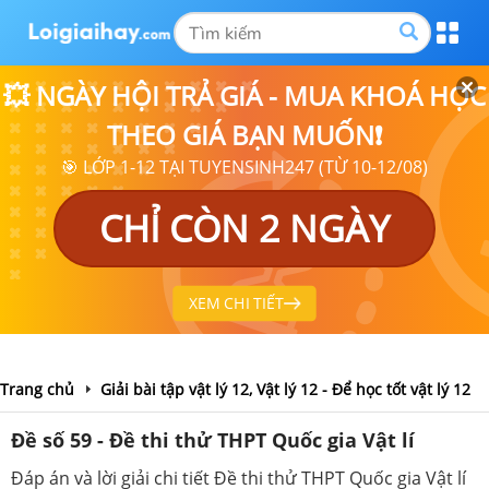
💥 NGÀY HỘI TRẢ GIÁ - MUA KHOÁ HỌC
THEO GIÁ BẠN MUỐN❗
🎯 LỚP 1-12 TẠI TUYENSINH247 (TỪ 10-12/08)
CHỈ CÒN 2 NGÀY
XEM CHI TIẾT
Trang chủ
Giải bài tập vật lý 12, Vật lý 12 - Để học tốt vật lý 12
Đề số 59 - Đề thi thử THPT Quốc gia Vật lí
Đáp án và lời giải chi tiết Đề thi thử THPT Quốc gia Vật lí