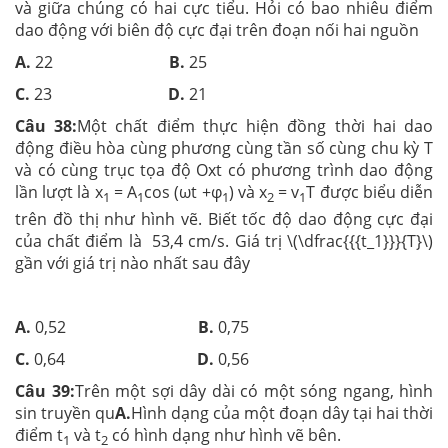
và giữa chúng có hai cực tiểu. Hỏi có bao nhiêu điểm
dao động với biên độ cực đại trên đoạn nối hai nguồn
A.
22
B.
25
C.
23
D.
21
Câu 38:
Một chất điểm thực hiện đồng thời hai dao
động điều hòa cùng phương cùng tần số cùng chu kỳ T
và có cùng trục tọa độ Oxt có phương trình dao động
lần lượt là x
= A
cos (ωt +φ
) và x
= v
T được biểu diễn
1
1
1
2
1
trên đồ thị như hình vẽ. Biết tốc độ dao động cực đại
của chất điểm là 53,4 cm/s. Giá trị \(\dfrac{{{t_1}}}{T}\)
gần với giá trị nào nhất sau đây
A.
0,52
B.
0,75
C.
0,64
D.
0,56
Câu 39:
Trên một sợi dây dài có một sóng ngang, hình
sin truyền qu
A.
Hình dạng của một đoạn dây tại hai thời
điểm t
và t
có hình dạng như hình vẽ bên.
1
2