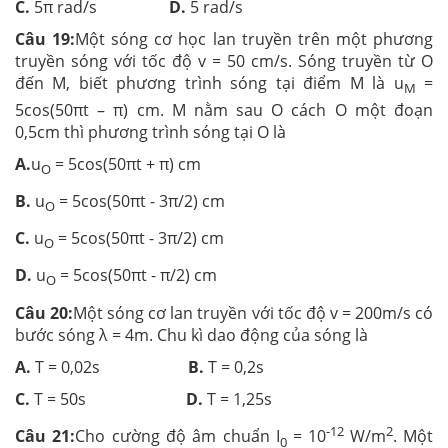
C.
5π rad/s
D.
5 rad/s
Câu 19:
Một sóng cơ học lan truyền trên một phương
truyền sóng với tốc độ v = 50 cm/s. Sóng truyền từ O
đến M, biết phương trình sóng tại điểm M là u
=
M
5cos(50πt – π) cm. M nằm sau O cách O một đoạn
0,5cm thì phương trình sóng tại O là
A.
u
= 5cos(50πt + π) cm
O
B.
u
= 5cos(50πt - 3π/2) cm
O
C.
u
= 5cos(50πt - 3π/2) cm
O
D.
u
= 5cos(50πt - π/2) cm
O
Câu 20:
Một sóng cơ lan truyền với tốc độ v = 200m/s có
bước sóng λ = 4m. Chu kì dao động của sóng là
A.
T = 0,02s
B.
T = 0,2s
C.
T = 50s
D.
T = 1,25s
-12
2
Câu 21:
Cho cường độ âm chuẩn I
= 10
W/m
. Một
0