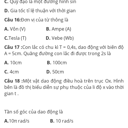
C.
Quỹ đạo là một đường hình sin
D.
Gia tốc tỉ lệ thuận với thời gian
Câu 16:
Đơn vị của từ thông là
A.
Vôn (V)
B.
Ampe (A)
C.
Tesla (T)
D.
Vebe (Wb)
Câu 17 :
Con lắc có chu kì T = 0,4s, dao động với biên độ
A = 5cm. Quãng đường con lắc đi được trong 2s là
A.
10cm
B.
100cm
C.
4cm
D.
50cm
Câu 18 :
Một vật dao động điều hoà trên trục Ox. Hình
bên là đồ thị biểu diễn sự phụ thuộc của li độ x vào thời
gian t .
Tần số góc của dao động là
A.
10π rad/s
B.
10 rad/s