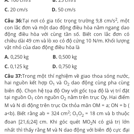
A.
100 cm/s
B.
25 cm/s
C.
20 cm/s
D.
50 cm/s
2
Câu 36:
Tại nơi có gia tốc trọng trường 9,8 cm/s
, một
con lắc đơn và một dao động điều hòa nằm ngang dao
động điều hòa với cùng tần số. Biết con lắc đơn có
chiều dài 49 cm và lò xo có độ cứng 10 N/m. Khối lượng
vật nhỏ của dao động điều hòa là
A.
0,250 kg
B.
0,500 kg
C.
0,125 kg
D.
0,750 kg
Câu 37:
Trong một thí nghiệm về giao thoa sóng nước,
hai nguồn kết hợp O
và O
dao động cùng pha cùng
1
2
biên độ. Chọn hệ tọa độ Oxy với gốc tọa độ là vị trí đặt
tại nguồn O
còn nguồn O
nằm trên trục Oy. Hai điểm
1
2
M và N di động trên trục Ox thỏa mãn OM = a; ON = b (
2
a<b). Biết rằng ab = 324 cm
; O
O
= 18 cm và b thuộc
1
2
đoan [21,6;24] cm. Khi góc quét MO
N có giá trị lớn
2
nhất thì thấy rằng M và N dao động với biên độ cực đại