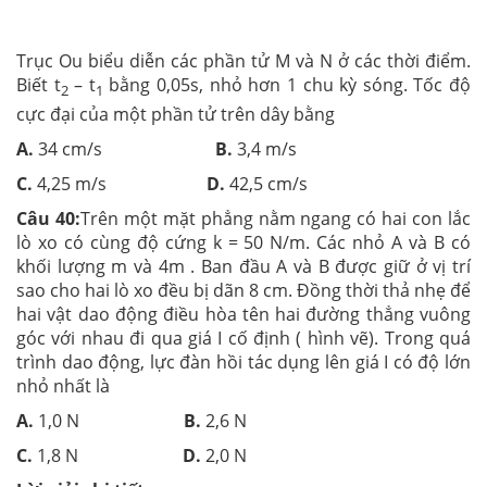
Trục Ou biểu diễn các phần tử M và N ở các thời điểm.
Biết t­
– t
bằng 0,05s, nhỏ hơn 1 chu kỳ sóng. Tốc độ
2
1
cực đại của một phần tử trên dây bằng
A.
34 cm/s
B.
3,4 m/s
C.
4,25 m/s
D.
42,5 cm/s
Câu 40:
Trên một mặt phẳng nằm ngang có hai con lắc
lò xo có cùng độ cứng k = 50 N/m. Các nhỏ A và B có
khối lượng m và 4m . Ban đầu A và B được giữ ở vị trí
sao cho hai lò xo đều bị dãn 8 cm. Đồng thời thả nhẹ để
hai vật dao động điều hòa tên hai đường thẳng vuông
góc với nhau đi qua giá I cố định ( hình vẽ). Trong quá
trình dao động, lực đàn hồi tác dụng lên giá I có độ lớn
nhỏ nhất là
A.
1,0 N
B.
2,6 N
C.
1,8 N
D.
2,0 N