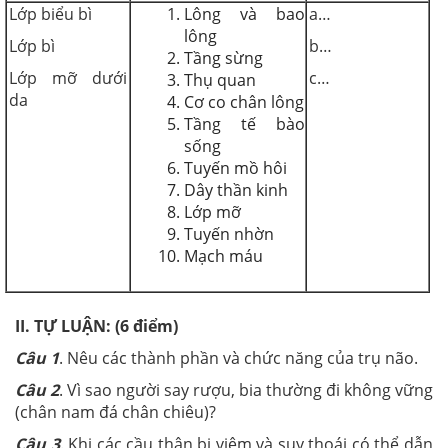
Lớp biểu bì
Lông và bao
a…
lông
Lớp bì
b…
Tầng sừng
Lớp mỡ dưới
c…
Thụ quan
da
Cơ co chân lông
Tầng tế bào
sống
Tuyến mồ hôi
Dây thần kinh
Lớp mỡ
Tuyến nhờn
Mạch máu
II. TỰ LUẬN: (6 điểm)
Câu 1
. Nêu các thành phần và chức năng của trụ não.
Câu 2
. Vì sao người say rượu, bia thường đi không vững
(chân nam đá chân chiêu)?
Câu 3
. Khi các cầu thận bị viêm và suy thoái có thể dẫn