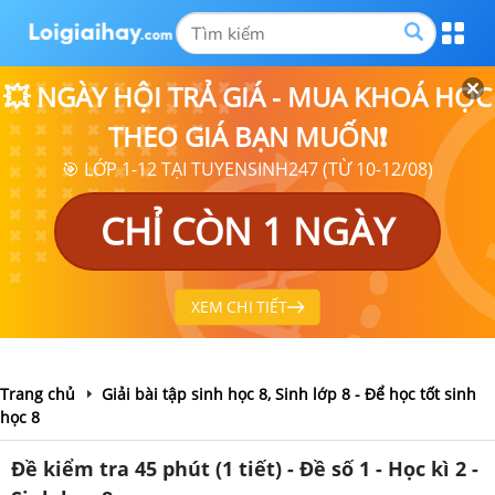
💥 NGÀY HỘI TRẢ GIÁ - MUA KHOÁ HỌC
THEO GIÁ BẠN MUỐN❗
🎯 LỚP 1-12 TẠI TUYENSINH247 (TỪ 10-12/08)
CHỈ CÒN 1 NGÀY
XEM CHI TIẾT
Trang chủ
Giải bài tập sinh học 8, Sinh lớp 8 - Để học tốt sinh
học 8
Đề kiểm tra 45 phút (1 tiết) - Đề số 1 - Học kì 2 -