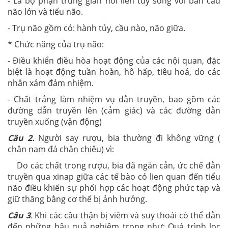
- Là bộ phận trung gian nối liền tủy sống với bán cầu
não lớn và tiểu não.
- Trụ não gồm có: hành tủy, cầu nào, não giữa.
* Chức năng của trụ não:
- Điều khiển điều hòa hoạt động của các nội quan, đặc
biệt là hoạt động tuần hoàn, hô hấp, tiêu hoá, do các
nhân xám đảm nhiệm.
- Chất trắng làm nhiệm vụ dẫn truyền, bao gồm các
đường dẫn truyền lên (cảm giác) và các đường dẫn
truyền xuống (vận động)
Câu 2.
Người say rượu, bia thường đi không vững (
chân nam đá chân chiêu) vì:
Do các chất trong rượu, bia đã ngăn cản, ức chế đẫn
truyền qua xinap giữa các tế bào có lien quan đến tiểu
não điều khiển sự phối hợp các hoạt động phức tạp và
giữ thăng bằng cơ thể bị ảnh hưởng.
Câu 3
.
Khi các cầu thận bị viêm và suy thoái có thể dẫn
đến những hậu quả nghiêm trọng như: Quá trình lọc