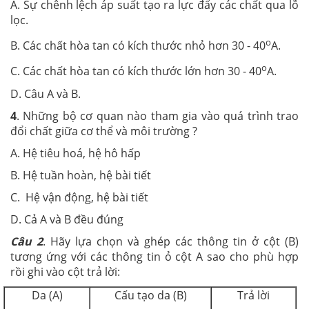
A. Sự chênh lệch áp suất tạo ra lực đẩy các chất qua lỗ
lọc.
o
B. Các chất hòa tan có kích thước nhỏ hơn 30 - 40
A.
o
C. Các chất hòa tan có kích thước lớn hơn 30 - 40
A.
D. Câu A và B.
4
. Những bộ cơ quan nào tham gia vào quá trình trao
đổi chất giữa cơ thể và môi trường ?
A. Hệ tiêu hoá, hệ hô hấp
B. Hệ tuần hoàn, hệ bài tiết
C. Hệ vận động, hệ bài tiết
D. Cả A và B đều đúng
Câu 2
. Hãy lựa chọn và ghép các thông tin ở cột (B)
tương ứng với các thông tin ỏ cột A sao cho phù hợp
rồi ghi vào cột trả lời:
Da (A)
Cấu tạo da (B)
Trả lời