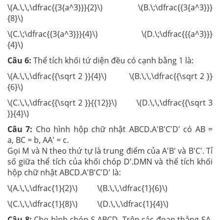
\(A.\,\,\dfrac{{3{a^3}}}{2}\) \(B.\;\dfrac{{3{a^3}}}
{8}\)
\(C.\;\dfrac{{3{a^3}}}{4}\) \(D.\;\dfrac{{{a^3}}}
{4}\)
Câu 6:
Thể tích khối tứ diện đều có cạnh bằng 1 là:
\(A.\,\,\dfrac{{\sqrt 2 }}{4}\) \(B.\,\,\dfrac{{\sqrt 2 }}
{6}\)
\(C.\,\,\dfrac{{\sqrt 2 }}{{12}}\) \(D.\,\,\dfrac{{\sqrt 3
}}{4}\)
Câu 7:
Cho hình hộp chữ nhật ABCD.A'B'C'D' có AB =
a, BC = b, AA′ = c.
Gọi M và N theo thứ tự là trung điểm của A'B' và B'C'. Tỉ
số giữa thể tích của khối chóp D'.DMN và thể tích khối
hộp chữ nhật ABCD.A'B'C'D' là:
\(A.\,\,\dfrac{1}{2}\) \(B.\,\,\dfrac{1}{6}\)
\(C.\,\,\dfrac{1}{8}\) \(D.\,\,\dfrac{1}{4}\)
Câu 8:
Cho hình chóp S.ABCD. Trên các đoạn thẳng SA,