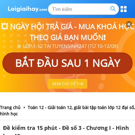
💥 NGÀY HỘI TRẢ GIÁ - MUA KHOÁ HỌC
THEO GIÁ BẠN MUỐN❗
🎯 LỚP 1-12 TẠI TUYENSINH247 (TỪ 10-12/08)
BẮT ĐẦU SAU 1 NGÀY
XEM CHI TIẾT
Trang chủ
Toán 12 - Giải toán 12, giải bài tập toán lớp 12 đại số,
hình học
Đề kiểm tra 15 phút - Đề số 3 - Chương I - Hình