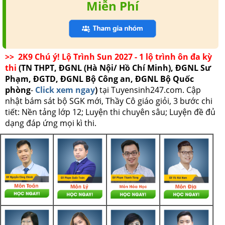
Miễn Phí
>> 2K9 Chú ý! Lộ Trình Sun 2027 - 1 lộ trình ôn đa kỳ
thi
(TN THPT, ĐGNL (Hà Nội/ Hồ Chí Minh), ĐGNL Sư
Phạm, ĐGTD, ĐGNL Bộ Công an, ĐGNL Bộ Quốc
phòng
-
Click xem ngay
)
tại Tuyensinh247.com.
Cập
nhật bám sát bộ SGK mới, Thầy Cô giáo giỏi, 3 bước chi
tiết: Nền tảng lớp 12; Luyện thi chuyên sâu; Luyện đề đủ
dạng đáp ứng mọi kì thi.