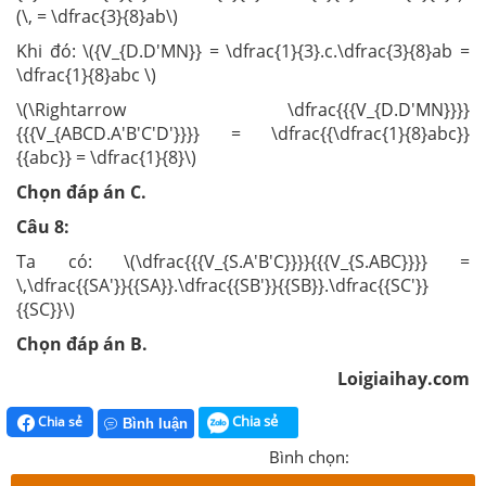
(\, = \dfrac{3}{8}ab\)
Khi đó: \({V_{D.D'MN}} = \dfrac{1}{3}.c.\dfrac{3}{8}ab =
\dfrac{1}{8}abc \)
\(\Rightarrow \dfrac{{{V_{D.D'MN}}}}
{{{V_{ABCD.A'B'C'D'}}}} = \dfrac{{\dfrac{1}{8}abc}}
{{abc}} = \dfrac{1}{8}\)
Chọn đáp án C.
Câu 8:
Ta có: \(\dfrac{{{V_{S.A'B'C}}}}{{{V_{S.ABC}}}} =
\,\dfrac{{SA'}}{{SA}}.\dfrac{{SB'}}{{SB}}.\dfrac{{SC'}}
{{SC}}\)
Chọn đáp án B.
Loigiaihay.com
Chia sẻ
Chia sẻ
Bình luận
Bình chọn: