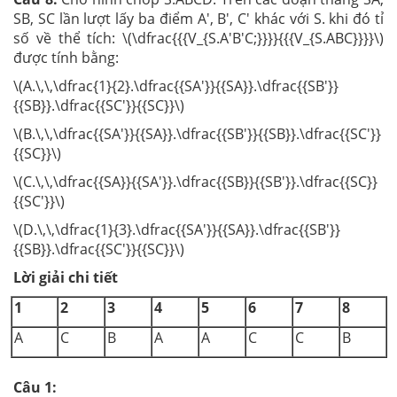
SB, SC lần lượt lấy ba điểm A', B', C' khác với S. khi đó tỉ
số về thể tích: \(\dfrac{{{V_{S.A'B'C;}}}}{{{V_{S.ABC}}}}\)
được tính bằng:
\(A.\,\,\dfrac{1}{2}.\dfrac{{SA'}}{{SA}}.\dfrac{{SB'}}
{{SB}}.\dfrac{{SC'}}{{SC}}\)
\(B.\,\,\dfrac{{SA'}}{{SA}}.\dfrac{{SB'}}{{SB}}.\dfrac{{SC'}}
{{SC}}\)
\(C.\,\,\dfrac{{SA}}{{SA'}}.\dfrac{{SB}}{{SB'}}.\dfrac{{SC}}
{{SC'}}\)
\(D.\,\,\dfrac{1}{3}.\dfrac{{SA'}}{{SA}}.\dfrac{{SB'}}
{{SB}}.\dfrac{{SC'}}{{SC}}\)
Lời giải chi tiết
1
2
3
4
5
6
7
8
A
C
B
A
A
C
C
B
Câu 1: