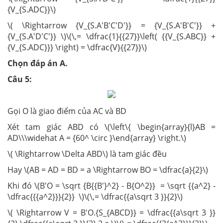
{V_{S.ADC}}\)
\( \Rightarrow {V_{S.A'B'C'D'}} = {V_{S.A'B'C'}} +
{V_{S.A'D'C'}} \)\(\,= \dfrac{1}{{27}}\left( {{V_{S.ABC}} +
{V_{S.ADC}}} \right) = \dfrac{V}{{27}}\)
Chọn đáp án A.
Câu 5:
Gọi O là giao điểm của AC và BD
Xét tam giác ABD có \(\left\{ \begin{array}{l}AB =
AD\\\widehat A = {60^ \circ }\end{array} \right.\)
\( \Rightarrow \Delta ABD\) là tam giác đều
Hay \(AB = AD = BD = a \Rightarrow BO = \dfrac{a}{2}\)
Khi đó \(B'O = \sqrt {B{{B'}^2} - B{O^2}} = \sqrt {{a^2} -
\dfrac{{{a^2}}}{2}} \)\(\,= \dfrac{{a\sqrt 3 }}{2}\)
\( \Rightarrow V = B'O.{S_{ABCD}} = \dfrac{{a\sqrt 3 }}