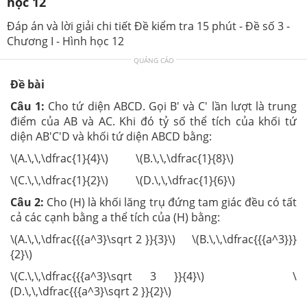
học 12
Đáp án và lời giải chi tiết Đề kiểm tra 15 phút - Đề số 3 -
Chương I - Hình học 12
QUẢNG CÁO
Đề bài
Câu 1:
Cho tứ diện ABCD. Gọi B' và C' lần lượt là trung
điểm của AB và AC. Khi đó tỷ số thể tích của khối tứ
diện AB'C'D và khối tứ diện ABCD bằng:
\(A.\,\,\dfrac{1}{4}\) \(B.\,\,\dfrac{1}{8}\)
\(C.\,\,\dfrac{1}{2}\) \(D.\,\,\dfrac{1}{6}\)
Câu 2:
Cho (H) là khối lăng trụ đứng tam giác đều có tất
cả các cạnh bằng a thể tích của (H) bằng:
\(A.\,\,\dfrac{{{a^3}\sqrt 2 }}{3}\) \(B.\,\,\dfrac{{{a^3}}}
{2}\)
\(C.\,\,\dfrac{{{a^3}\sqrt 3 }}{4}\) \
(D.\,\,\dfrac{{{a^3}\sqrt 2 }}{2}\)