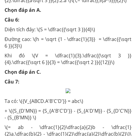
{2}.\dfrac{{a\sqrt 3 }}{2}.2.a \)\(\,= \dfrac{{3{a^3}}}{2}\)
Chọn đáp án A.
Câu 6:
Diện tích đáy: \(S = \dfrac{{\sqrt 3 }}{4}\)
Đường cao: \(h = \sqrt {1 - \dfrac{1}{3}} = \dfrac{{\sqrt
6 }}{3}\)
Khi đó \(V = \dfrac{1}{3}.\dfrac{{\sqrt 3 }}
{4}.\dfrac{{\sqrt 6 }}{3} = \dfrac{{\sqrt 2 }}{{12}}\)
Chọn đáp án C.
Câu 7:
Ta có: \({V_{ABCD.A'B'C'D'}} = abc\)
+ \({S_{D'MN}} = {S_{A'B'C'D'}} - {S_{A'D'M}} - {S_{D'C'N}}
- {S_{B'MN}} \)
\(= ab - \dfrac{1}{2}\dfrac{a}{2}b - \dfrac{1}
{2}a.\dfrac{b}{2} - \dfrac{1}{2}\dfrac{a}{2}\dfrac{b}{2}\)\