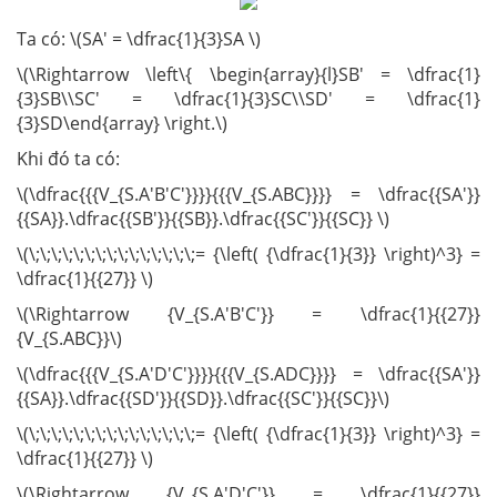
Ta có: \(SA' = \dfrac{1}{3}SA \)
\(\Rightarrow \left\{ \begin{array}{l}SB' = \dfrac{1}
{3}SB\\SC' = \dfrac{1}{3}SC\\SD' = \dfrac{1}
{3}SD\end{array} \right.\)
Khi đó ta có:
\(\dfrac{{{V_{S.A'B'C'}}}}{{{V_{S.ABC}}}} = \dfrac{{SA'}}
{{SA}}.\dfrac{{SB'}}{{SB}}.\dfrac{{SC'}}{{SC}} \)
\(\;\;\;\;\;\;\;\;\;\;\;\;\;\;\;= {\left( {\dfrac{1}{3}} \right)^3} =
\dfrac{1}{{27}} \)
\(\Rightarrow {V_{S.A'B'C'}} = \dfrac{1}{{27}}
{V_{S.ABC}}\)
\(\dfrac{{{V_{S.A'D'C'}}}}{{{V_{S.ADC}}}} = \dfrac{{SA'}}
{{SA}}.\dfrac{{SD'}}{{SD}}.\dfrac{{SC'}}{{SC}}\)
\(\;\;\;\;\;\;\;\;\;\;\;\;\;\;\;= {\left( {\dfrac{1}{3}} \right)^3} =
\dfrac{1}{{27}} \)
\(\Rightarrow {V_{S.A'D'C'}} = \dfrac{1}{{27}}