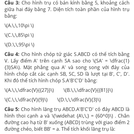
Câu 3:
Cho hình trụ có bán kính bằng 5, khoảng cách
giữa hai đáy bằng 7. Diện tích toàn phần của hình trụ
bằng:
\(A.\,\,10\pi \)
\(C.\,\,85\pi \)
\(D.\,\,95\pi \)
Câu 4:
Cho hình chóp tứ giác S.ABCD có thể tích bằng
V. Lấy điểm A' trên cạnh SA sao cho \(SA' = \dfrac{1}
{3}SA\). Mặt phẳng qua A' và song song với đáy của
hình chóp cắt các cạnh SB, SC, SD lầ lượt tại B', C', D'.
Khi đó thể tích hình chóp S.A'B'C'D' bằng:
\(A.\,\,\dfrac{V}{{27}}\) \(B.\,\,\dfrac{V}{{81}}\)
\(C.\,\,\dfrac{V}{9}\) \(D.\,\,\dfrac{V}{3}\)
Câu 5:
Cho hình lăng trụ ABCD.A'B'C'D' có đáy ABCD là
hình thoi cạnh a và \(\widehat {A\,\,} = {60^0}\) . Chân
đường cao hạ từ B' xuống (ABCD) trùng với giao điểm 2
đường chéo, biết BB' = a. Thể tích khối lăng trụ là: