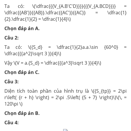
Ta có: \(\dfrac{{{V_{A.B'C'D}}}}{{{V_{A.BCD}}}} =
\dfrac{{AB'}}{{AB}}.\dfrac{{AC'}}{{AC}} = \dfrac{1}
{2}.\dfrac{1}{2} = \dfrac{1}{4}\)
Chọn đáp án A.
Câu 2:
Ta có: \({S_d} = \dfrac{1}{2}a.a.\sin {60^0} =
\dfrac{{{a^2}\sqrt 3 }}{4}\)
Vậy \(V = a.{S_d} = \dfrac{{{a^3}\sqrt 3 }}{4}\)
Chọn đáp án C.
Câu 3:
Diện tích toàn phần của hình trụ là \({S_{tp}} = 2\pi
r\left( {r + h} \right) = 2\pi .5\left( {5 + 7} \right)\)\(\, =
120\pi \)
Chọn đáp án B.
Câu 4: