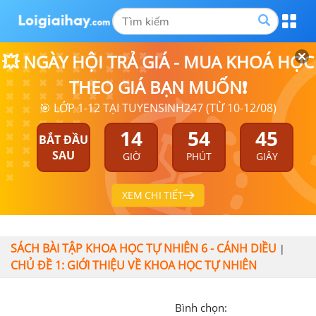
💥 NGÀY HỘI TRẢ GIÁ - MUA KHOÁ HỌC
THEO GIÁ BẠN MUỐN❗
🎯 LỚP 1-12 TẠI TUYENSINH247 (TỪ 10-12/08)
14
54
44
BẮT ĐẦU
SAU
GIỜ
PHÚT
GIÂY
XEM CHI TIẾT
SÁCH BÀI TẬP KHOA HỌC TỰ NHIÊN 6 - CÁNH DIỀU
|
CHỦ ĐỀ 1: GIỚI THIỆU VỀ KHOA HỌC TỰ NHIÊN
Bình chọn: