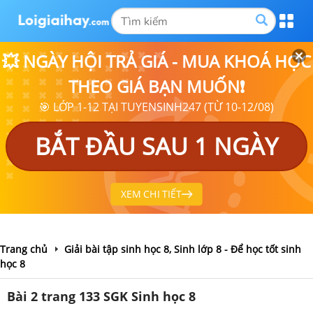
💥 NGÀY HỘI TRẢ GIÁ - MUA KHOÁ HỌC
THEO GIÁ BẠN MUỐN❗
🎯 LỚP 1-12 TẠI TUYENSINH247 (TỪ 10-12/08)
BẮT ĐẦU SAU 1 NGÀY
XEM CHI TIẾT
Trang chủ
Giải bài tập sinh học 8, Sinh lớp 8 - Để học tốt sinh
học 8
Bài 2 trang 133 SGK Sinh học 8