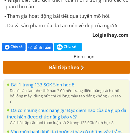
- Nhận biết các kích thích của môi trường nhờ các cơ
quan thụ cảm.
- Tham gia hoạt động bài tiết qua tuyến mồ hôi.
- Da và sản phẩm của da tạo nên vẻ đẹp của người.
Loigiaihay.com
Chia sẻ
Chia sẻ
Bình luận
Bình chọn:
Bài tiếp theo
Bài 1 trang 133 SGK Sinh học 8
Da có cấu tạo như thế nào ? Có nên trang điểm bằng cách nhổ
bỏ lông mày, dùng bút chì kẻ lông mày tạo dáng không ? Vì sao
?
Da có những chức năng gì? Đặc điểm nào của da giúp da
thực hiện được chức năng bảo vệ?
Giải bài tập câu hỏi thảo luận số 2 trang 133 SGK Sinh học 8.
Vào mùa hanh khô, ta thường thấy có những vẩy trắng