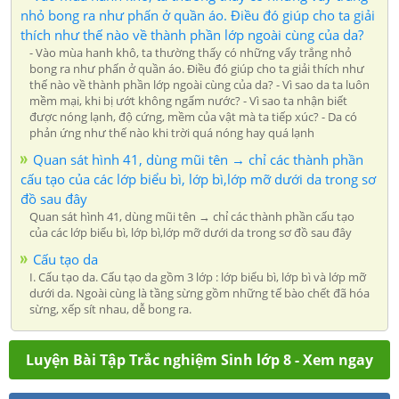
nhỏ bong ra như phấn ở quần áo. Điều đó giúp cho ta giải
thích như thế nào về thành phần lớp ngoài cùng của da?
- Vào mùa hanh khô, ta thường thấy có những vẩy trắng nhỏ
bong ra như phấn ở quần áo. Điều đó giúp cho ta giải thích như
thế nào về thành phần lớp ngoài cùng của da? - Vì sao da ta luôn
mềm mại, khi bị ướt không ngấm nước? - Vì sao ta nhận biết
được nóng lạnh, độ cứng, mềm của vật mà ta tiếp xúc? - Da có
phản ứng như thế nào khi trời quá nóng hay quá lạnh
Quan sát hình 41, dùng mũi tên → chỉ các thành phần
cấu tạo của các lớp biểu bì, lớp bì,lớp mỡ dưới da trong sơ
đồ sau đây
Quan sát hình 41, dùng mũi tên → chỉ các thành phần cấu tạo
của các lớp biểu bì, lớp bì,lớp mỡ dưới da trong sơ đồ sau đây
Cấu tạo da
I. Cấu tạo da. Cấu tạo da gồm 3 lớp : lớp biểu bì, lớp bì và lớp mỡ
dưới da. Ngoài cùng là tầng sừng gồm những tế bào chết đã hóa
sừng, xếp sít nhau, dễ bong ra.
Luyện Bài Tập Trắc nghiệm Sinh lớp 8 - Xem ngay