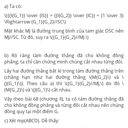
a) Ta có:
\({{I{G_1}} \over {IS}} = {{I{G_2}} \over {IC}} = {1 \over 3}
\Rightarrow {G_1}{G_2}//SC\)
Mặt khác MJ là đường trung bình của tam giác DSC nên
MJ//SC. Từ đó, suy ra \({G_1}{G_2}//MJ.\)
b) Rõ ràng tám đường thẳng đã cho không đồng
phẳng; ta chỉ cần chứng minh chúng cắt nhau từng đôi.
Lấy hai đường thẳng bất kì trong tám đường thẳng trên
(chẳng hạn như hai đường thẳng \(M{G_2}\) và \
(J{G_1}\)). Theo câu a) thì \({G_1}{G_2}//MJ,\) do đó \
(M{G_2}\) và \(J{G_1}\) cắt nhau.
Vậy theo bài 68 (chương II), ta có tám đường thẳng đã
cho không đồng phẳng và từng đôi cắt nhau nên chúng
đồng quy tại một điểm G.
c) Xét mp(ABCD). Dễ thấy: