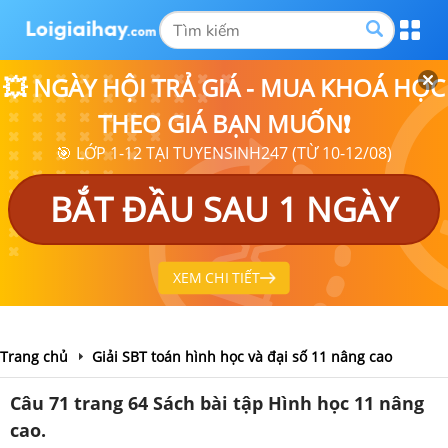
💥 NGÀY HỘI TRẢ GIÁ - MUA KHOÁ HỌC
THEO GIÁ BẠN MUỐN❗
🎯 LỚP 1-12 TẠI TUYENSINH247 (TỪ 10-12/08)
BẮT ĐẦU SAU 1 NGÀY
XEM CHI TIẾT
Trang chủ
Giải SBT toán hình học và đại số 11 nâng cao
Câu 71 trang 64 Sách bài tập Hình học 11 nâng
cao.