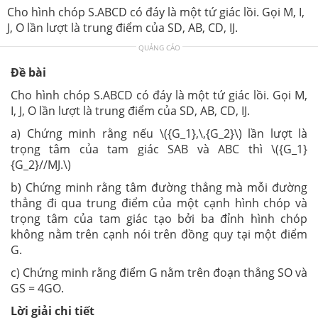
Cho hình chóp S.ABCD có đáy là một tứ giác lồi. Gọi M, I,
J, O lần lượt là trung điểm của SD, AB, CD, IJ.
QUẢNG CÁO
Đề bài
Cho hình chóp S.ABCD có đáy là một tứ giác lồi. Gọi M,
I, J, O lần lượt là trung điểm của SD, AB, CD, IJ.
a) Chứng minh rằng nếu \({G_1},\,{G_2}\) lần lượt là
trọng tâm của tam giác SAB và ABC thì \({G_1}
{G_2}//MJ.\)
b) Chứng minh rằng tâm đường thẳng mà mỗi đường
thẳng đi qua trung điểm của một cạnh hình chóp và
trọng tâm của tam giác tạo bởi ba đỉnh hình chóp
không nằm trên cạnh nói trên đồng quy tại một điểm
G.
c) Chứng minh rằng điểm G nằm trên đoạn thẳng SO và
GS = 4GO.
Lời giải chi tiết