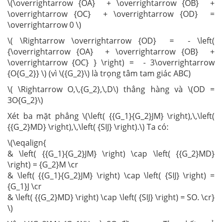
\(\overrightarrow {OA} + \overrightarrow {OB} +
\overrightarrow {OC} + \overrightarrow {OD} =
\overrightarrow 0 \)
\( \Rightarrow \overrightarrow {OD} = - \left(
{\overrightarrow {OA} + \overrightarrow {OB} +
\overrightarrow {OC} } \right) = - 3\overrightarrow
{O{G_2}} \) (vì \({G_2}\) là trọng tâm tam giác ABC)
\( \Rightarrow O,\,{G_2},\,D\) thẳng hàng và \(OD =
3O{G_2}\)
Xét ba mặt phẳng \(\left( {{G_1}{G_2}JM} \right),\,\left(
{{G_2}MD} \right),\,\left( {SIJ} \right).\) Ta có:
\(\eqalign{
& \left( {{G_1}{G_2}JM} \right) \cap \left( {{G_2}MD}
\right) = {G_2}M \cr
& \left( {{G_1}{G_2}JM} \right) \cap \left( {SIJ} \right) =
{G_1}J \cr
& \left( {{G_2}MD} \right) \cap \left( {SIJ} \right) = SO. \cr}
\)