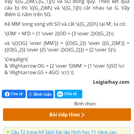
Vậy \({G_2}M,\,{G_1}J\) và SO đồng quy. Theo kết quả
câu b) thì \({G_2}M\) và \({G_1}J\) cắt nhau tại G. Vậy
điểm G nằm trên SO.
Kẻ MM’ song song với SO và cắt \({G_2}D\) tại M’, ta có:
\(OM' = M'D = {1 \over 2}OD = {3 \over 2}O{G_2}\)
và \({{OG} \over {MM'}} = {{O{G_2}} \over {{G_2}M'}} =
{{O{G_2}} \over {{5 \over 2}O{G_2}}} = {2 \over 5}\)
\(\eqalign{
& \Rightarrow OG = {2 \over 5}MM' = {1 \over 5}SO \cr
& \Rightarrow GS = 4GO. \cr} \)
Loigiaihay.com
Chia sẻ
Chia sẻ
Bình luận
Bình chọn:
Bài tiếp theo
Câu 72 trang 64 Sách bài tập Hình học 11 nâng cao.