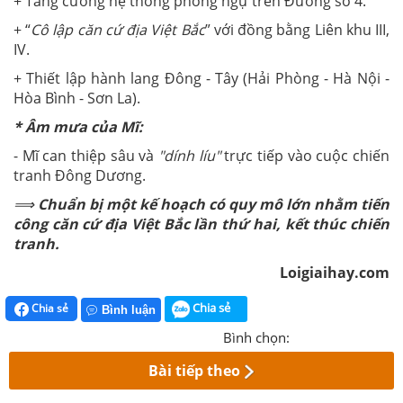
+ Tăng cường hệ thống phòng ngự trên Đường số 4.
+ “
Cô lập căn cứ địa Việt Bắc
” với đồng bằng Liên khu III,
IV.
+ Thiết lập hành lang Đông - Tây (Hải Phòng - Hà Nội -
Hòa Bình - Sơn La).
* Âm mưa của Mĩ:
- Mĩ can thiệp sâu và
"dính líu"
trực tiếp vào cuộc chiến
tranh Đông Dương.
⟹ Chuẩn bị một kế hoạch có quy mô lớn nhằm tiến
công căn cứ địa Việt Bắc lần thứ hai, kết thúc chiến
tranh.
Loigiaihay.com
Chia sẻ
Chia sẻ
Bình luận
Bình chọn:
Bài tiếp theo