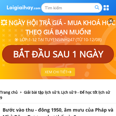
💥 NGÀY HỘI TRẢ GIÁ - MUA KHOÁ HỌC
THEO GIÁ BẠN MUỐN❗
🎯 LỚP 1-12 TẠI TUYENSINH247 (TỪ 10-12/08)
BẮT ĐẦU SAU 1 NGÀY
XEM CHI TIẾT
Trang chủ
Giải bài tập lịch sử 9, Lịch sử 9 - Để học tốt lịch sử
9
Bước vào thu - đông 1950, âm mưu của Pháp và