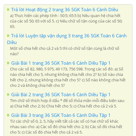
Trả lời Hoạt động 2 trang 36 SGK Toán 6 Cánh Diều
a) Thực hiện các phép tính : 50:5; 65:5 b) Nêu quan hệ chia hết
của các số 50; 65 với số 5. c) Nêu chữ số tận cùng của các số 50;
65.
Trả lời Luyện tập vận dụng 3 trang 36 SGK Toán 6 Cánh
Diều
Một số chia hết cho cả 2 và 5 thì có chữ số tận cùng là chữ số
nào?
Giải Bài 1 trang 36 SGK Toán 6 Cánh Diều Tập 1
Cho các số 82, 980, 5 975, 49 173, 756 598. Trong các số đó: a) Số
nào chia hết cho 5, nhưng không chia hết cho 2? b) Số nào chia
hết cho 2, nhưng không chia hết cho 5? c) Số nào không chia hết
cho 2 và không chia hết cho 5?
Giải Bài 2 trang 36 SGK Toán 6 Cánh Diều Tập 1
Tìm chữ số thích hợp ở dấu * để số thỏa mãn mỗi điều kiện sau:
a) Chia hết cho 2; b) Chia hết cho 5; c) Chia hết cho cả 2 và 5.
Giải Bài 3 trang 36 SGK Toán 6 Cánh Diều Tập 1
Từ các chữ số 0, 2, 5, hãy viết tất cả các số có hai chữ số khác
nhau sao cho: a) Các số đó chia hết cho 2; b) Các số đó chia hết
cho 5; c) Các số đó chia hết cho cả 2 và 5.