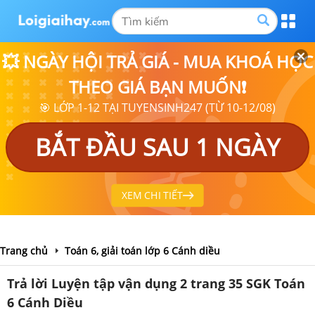
💥 NGÀY HỘI TRẢ GIÁ - MUA KHOÁ HỌC
THEO GIÁ BẠN MUỐN❗
🎯 LỚP 1-12 TẠI TUYENSINH247 (TỪ 10-12/08)
BẮT ĐẦU SAU 1 NGÀY
XEM CHI TIẾT
Trang chủ
Toán 6, giải toán lớp 6 Cánh diều
Trả lời Luyện tập vận dụng 2 trang 35 SGK Toán
6 Cánh Diều