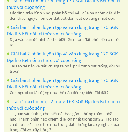
Trả lời câu hỏi mục 4 trang 170 SGK Địa lí 6 Kết nối tri
thức với cuộc sống
Xác định trên hình 5 nơi phân bố chủ yếu của ba nhóm đất: đất
đen thảo nguyên ôn đới, đất pốt dôn, đất đỏ vàng nhiệt đới.
Giải bài 1 phần luyện tập và vận dụng trang 170 SGK
Địa lí 6 Kết nối tri thức với cuộc sống
Dựa vào bản đồ hình 5, cho biết tên nhóm đất phổ biến ở nước
ta.
Giải bài 2 phần luyện tập và vận dụng trang 170 SGK
Địa lí 6 Kết nối tri thức với cuộc sống
Tại sao để bảo vệ đất, chúng ta phải phủ xanh đất trống, đồi núi
trọc?
Giải bài 3 phần luyện tập và vận dụng trang 170 SGK
Địa lí 6 Kết nối tri thức với cuộc sống
Con người có tác động như thế nào đến sự biến đổi đất?
Trả lời câu hỏi mục 2 trang 168 SGK Địa lí 6 Kết nối tri
thức với cuộc sống
1. Quan sát hình 2, cho biết đất bao gồm những thành phần
nào. Thành phần nào chiếm tỉ lệ lớn nhất trong đất? 2. Tạo sao
chất hữu cơ chiếm tỉ lệ nhỏ trong đất nhưng lại có ý nghĩa quan
trọng đối với cây trồng?