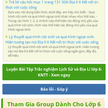
Trả lời câu hỏi mục 1 trang 131 SGK Địa lí 6 Kết nối tri
thức với cuộc sống
Dựa vào nội dung kiến thức dưới đây, em hãy cho biết: - Quá
trình nội sinh và quá trình ngoại sinh khác nhau như thế nào. -
Trong các hình 1, 2, 3, 4 hình nào thể hiện tác động chủ yếu của
quá trình nội sinh, hình nào thể hiện tác động chủ yếu của quá
trình ngoại sinh.
Lý thuyết quá trình nội sinh và quá trình ngoại sinh.
Hiện tượng tạo núi Địa lí 6 Kết nối tri thức với cuộc sống
Lý thuyết quá trình nội sinh và quá trình ngoại sinh. Hiện tượng
tạo núi Địa lí 6 Kết nối tri thức với cuộc sống ngắn gọn, đầy đủ,
dễ hiểu
Luyện Bài Tập Trắc nghiệm Lịch Sử và Địa Lí lớp 6-
KNTT - Xem ngay
Báo lỗi - Góp ý
Tham Gia Group Dành Cho Lớp 6