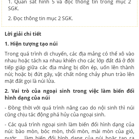
1. Quan sát hình 5 và đọc thông tin trong mục 2
SGK.
2. Đọc thông tin mục 2 SGK.
Lời giải chi tiết
1. Hiện tượng tạo núi
Trong quá trình di chuyển, các địa mảng có thể xô vào
nhau hoặc tách xa nhau khiến cho các lớp đất đá ở đới
tiếp giáp giữa các địa mảng bị dồn ép, uốn lên thành
núi; hoặc bị đứt gãy, vật chất nóng chảy phun trào lên
mặt đất gọi là núi lửa.
2. Vai trò của ngoại sinh trong việc làm biến đổi
hình dạng của núi
- Đồng thời với quá trình nâng cao do nội sinh thì núi
cũng chịu tác động phá hủy của ngoại sinh.
- Các quá trình ngoại sinh làm biến đổi hình dạng của
núi:
bào mòn, bóc mòn, thổi mòn, mài mòn của gió,
nước,… làm biến đổi hình dạng của núi hoặc tạo ra