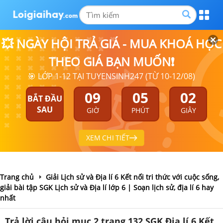
💥 NGÀY HỘI TRẢ GIÁ - MUA KHOÁ HỌC
THEO GIÁ BẠN MUỐN❗
🎯 LỚP 1-12 TẠI TUYENSINH247 (TỪ 10-12/08)
09
05
01
BẮT ĐẦU
SAU
GIỜ
PHÚT
GIÂY
XEM CHI TIẾT
Trang chủ
Giải Lịch sử và Địa lí 6 Kết nối tri thức với cuộc sống,
giải bài tập SGK Lịch sử và Địa lí lớp 6 | Soạn lịch sử, địa lí 6 hay
nhất
Trả lời câu hỏi mục 2 trang 132 SGK Địa lí 6 Kết