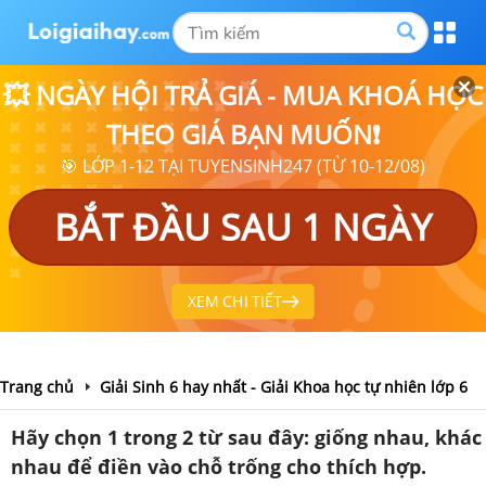
💥 NGÀY HỘI TRẢ GIÁ - MUA KHOÁ HỌC
THEO GIÁ BẠN MUỐN❗
🎯 LỚP 1-12 TẠI TUYENSINH247 (TỪ 10-12/08)
BẮT ĐẦU SAU 1 NGÀY
XEM CHI TIẾT
Trang chủ
Giải Sinh 6 hay nhất - Giải Khoa học tự nhiên lớp 6
Hãy chọn 1 trong 2 từ sau đây: giống nhau, khác
nhau để điền vào chỗ trống cho thích hợp.