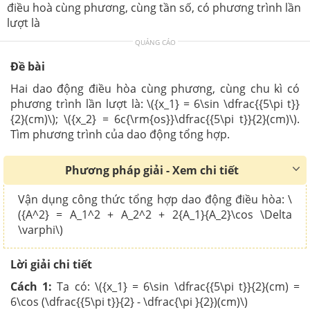
điều hoà cùng phương, cùng tần số, có phương trình lần
lượt là
QUẢNG CÁO
Đề bài
Hai dao động điều hòa cùng phương, cùng chu kì có
phương trình lần lượt là: \({x_1} = 6\sin \dfrac{{5\pi t}}
{2}(cm)\); \({x_2} = 6c{\rm{os}}\dfrac{{5\pi t}}{2}(cm)\).
Tìm phương trình của dao động tổng hợp.
Phương pháp giải - Xem chi tiết
Vận dụng công thức tổng hợp dao động điều hòa: \
({A^2} = A_1^2 + A_2^2 + 2{A_1}{A_2}\cos \Delta
\varphi\)
Lời giải chi tiết
Cách 1:
Ta có: \({x_1} = 6\sin \dfrac{{5\pi t}}{2}(cm) =
6\cos (\dfrac{{5\pi t}}{2} - \dfrac{\pi }{2})(cm)\)