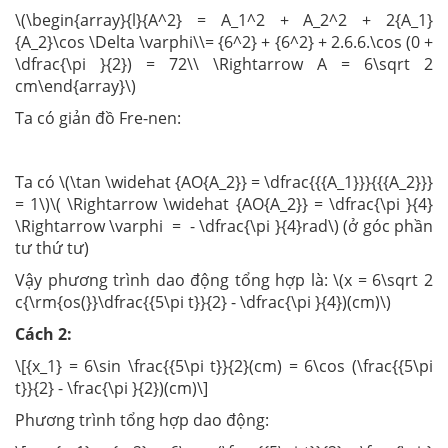
\(\begin{array}{l}{A^2} = A_1^2 + A_2^2 + 2{A_1}
{A_2}\cos \Delta \varphi\\= {6^2} + {6^2} + 2.6.6.\cos (0 +
\dfrac{\pi }{2}) = 72\\ \Rightarrow A = 6\sqrt 2
cm\end{array}\)
Ta có giản đồ Fre-nen:
Ta có \(\tan \widehat {AO{A_2}} = \dfrac{{{A_1}}}{{{A_2}}}
= 1\)\( \Rightarrow \widehat {AO{A_2}} = \dfrac{\pi }{4}
\Rightarrow \varphi = - \dfrac{\pi }{4}rad\) (ở góc phần
tư thứ tư)
Vậy phương trình dao động tổng hợp là: \(x = 6\sqrt 2
c{\rm{os(}}\dfrac{{5\pi t}}{2} - \dfrac{\pi }{4})(cm)\)
Cách 2:
\[{x_1} = 6\sin \frac{{5\pi t}}{2}(cm) = 6\cos (\frac{{5\pi
t}}{2} - \frac{\pi }{2})(cm)\]
Phương trình tổng hợp dao động: