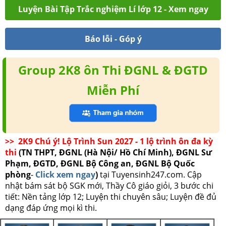
Luyện Bài Tập Trắc nghiệm Lí lớp 12 - Xem ngay
Báo lỗi - Góp ý
Group 2K8 ôn Thi ĐGNL & ĐGTD
Miễn Phí
>> 2K9 Chú ý! Lộ Trình Sun 2027 - 1 lộ trình ôn đa kỳ
thi
(TN THPT, ĐGNL (Hà Nội/ Hồ Chí Minh), ĐGNL Sư
Phạm, ĐGTD, ĐGNL Bộ Công an, ĐGNL Bộ Quốc
phòng
-
Click xem ngay
)
tại Tuyensinh247.com.
Cập
nhật bám sát bộ SGK mới, Thầy Cô giáo giỏi, 3 bước chi
tiết: Nền tảng lớp 12; Luyện thi chuyên sâu; Luyện đề đủ
dạng đáp ứng mọi kì thi.