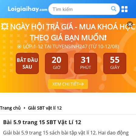
💥 NGÀY HỘI TRẢ GIÁ - MUA KHOÁ HỌC
THEO GIÁ BẠN MUỐN❗
🎯 LỚP 1-12 TẠI TUYENSINH247 (TỪ 10-12/08)
20
31
54
BẮT ĐẦU
SAU
GIỜ
PHÚT
GIÂY
XEM CHI TIẾT
Trang chủ
Giải SBT vật lí 12
Bài 5.9 trang 15 SBT Vật Lí 12
Giải bài 5.9 trang 15 sách bài tập vật lí 12. Hai dao động