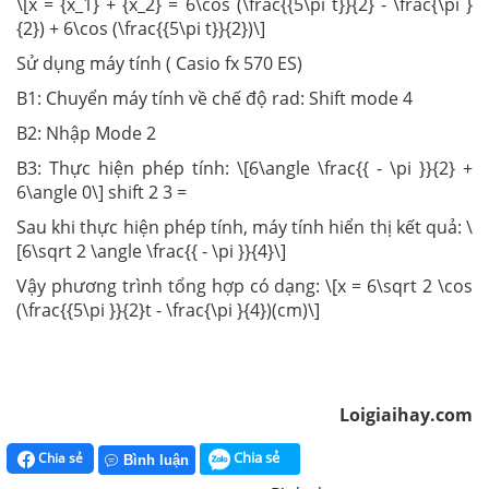
\[x = {x_1} + {x_2} = 6\cos (\frac{{5\pi t}}{2} - \frac{\pi }
{2}) + 6\cos (\frac{{5\pi t}}{2})\]
Sử dụng máy tính ( Casio fx 570 ES)
B1: Chuyển máy tính về chế độ rad: Shift mode 4
B2: Nhập Mode 2
B3: Thực hiện phép tính: \[6\angle \frac{{ - \pi }}{2} +
6\angle 0\] shift 2 3 =
Sau khi thực hiện phép tính, máy tính hiển thị kết quả: \
[6\sqrt 2 \angle \frac{{ - \pi }}{4}\]
Vậy phương trình tổng hợp có dạng: \[x = 6\sqrt 2 \cos
(\frac{{5\pi }}{2}t - \frac{\pi }{4})(cm)\]
Loigiaihay.com
Chia sẻ
Chia sẻ
Bình luận