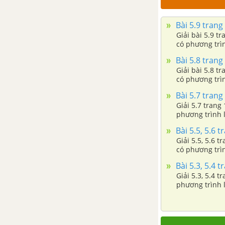
Bài 16: Truyền tải điện năng.
Bài 5.9 trang
Máy biến áp
Giải bài 5.9 t
có phương trìn
Bài 17-18: Máy phát điện
xoay chiều .Động cơ không
Bài 5.8 trang
đồng bộ ba pha
Giải bài 5.8 t
có phương trìn
Bài tập cuối chương III -
Bài 5.7 trang
Dòng điện xoay chiều
Giải 5.7 trang
phương trình l
CHƯƠNG IV: DAO ĐỘNG VÀ SÓNG ĐIỆN TỪ
Bài 5.5, 5.6 t
Giải 5.5, 5.6 
Bài 20: Mạch dao động
có phương trìn
Bài 5.3, 5.4 t
Bài 21: Điện từ trường
Giải 5.3, 5.4 
phương trình l
Bài 22: Sóng điện từ
Bài 23: Nguyên tắc thông tin
liên lạc bằng sóng vô tuyến