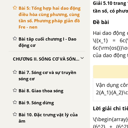
Giải 5.10 trang
Bài 5: Tổng hợp hai dao động
tần số, có phươ
điều hòa cùng phương, cùng
tần số. Phương pháp giản đồ
Đề bài
Fre - nen
Hai dao động đ
Bài tâp cuối chương I - Dao
\({x_1} = 6c{
động cơ
6c{\rm{os(}}\o
của dao động 
CHƯƠNG II. SÓNG CƠ VÀ SÓNG ÂM
Bài 7. Sóng cơ và sự truyền
sóng cơ
Vận dụng côn
Bài 8. Giao thoa sóng
2{A_1}{A_2}\c
Bài 9. Sóng dừng
Lời giải chi ti
Bài 10. Đặc trưng vật lý của
\(\begin{arra
âm
{6^2} + {6^2}