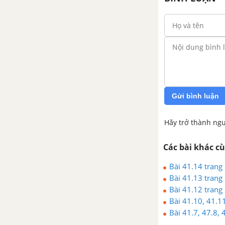
Bài 35: Tính chất và cấu tạo
hạt nhân
Bài 36: Năng lượng liên kết
của hạt nhân. Phản ứng hạt
nhân
Bài 37: Phóng xạ
Gửi bình luận
Bài 38: Phản ứng phân hạch
Hãy trở thành ngư
Bài 39 : Phản ứng nhiệt hạch
Các bài khác c
Bài tập cuối chương VII - Hạt
nhân nguyên tử
Bài 41.14 trang
Bài 41.13 trang
CHƯƠNG VIII: TỪ VI MÔ ĐÉN VĨ MÔ
Bài 41.12 trang
Bài 41.10, 41.1
Bài 40 : Các hạt sơ cấp
Bài 41.7, 47.8, 