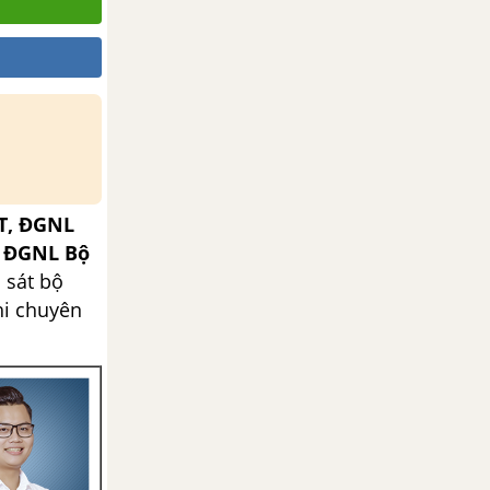
T, ĐGNL
, ĐGNL Bộ
 sát bộ
hi chuyên