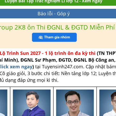
Luyện Bài Tập Trắc nghiệm Lí lớp 12 - Xem ngay
Báo lỗi - Góp ý
roup 2K8 ôn Thi ĐGNL & ĐGTD Miễn Phí
Lộ Trình Sun 2027 - 1 lộ trình ôn đa kỳ thi
(TN THP
hí Minh), ĐGNL Sư Phạm, ĐGTD, ĐGNL Bộ Công an
lick xem ngay
)
tại Tuyensinh247.com.
Cập nhật bám
ô giáo giỏi, 3 bước chi tiết: Nền tảng lớp 12; Luyện t
đủ dạng đáp ứng mọi kì thi.