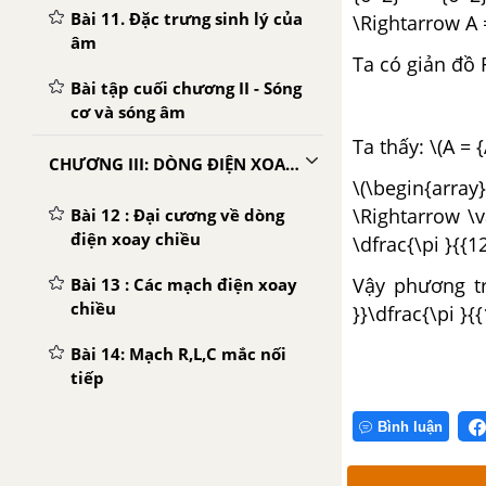
Bài 11. Đặc trưng sinh lý của
\Rightarrow A 
âm
Ta có giản đồ 
Bài tập cuối chương II - Sóng
cơ và sóng âm
Ta thấy: \(A =
CHƯƠNG III: DÒNG ĐIỆN XOAY CHIỀU
\(\begin{arr
\Rightarrow \v
Bài 12 : Đại cương về dòng
điện xoay chiều
\dfrac{\pi }{{1
Vậy phương tr
Bài 13 : Các mạch điện xoay
chiều
}}\dfrac{\pi }{{
Bài 14: Mạch R,L,C mắc nối
tiếp
Bài 15: Công suất tiêu thụ
Bình luận
của mạch điện xoay chiều.
Hệ số công suất