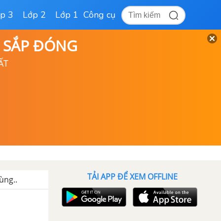
p 3
Lớp 2
Lớp 1
Công cụ
D SẮP ĐÓNG
ẤT
TẢI APP ĐỂ XEM OFFLINE
ùng..