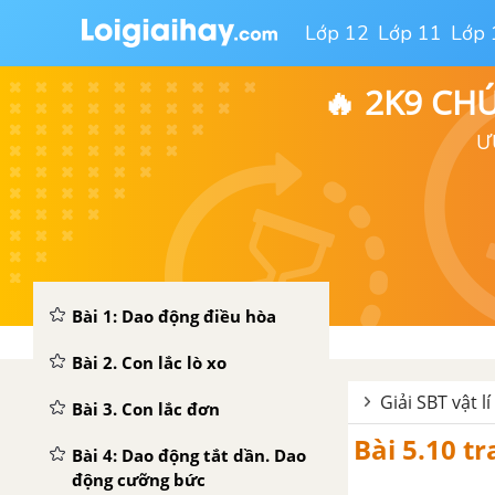
Lớp 12
Lớp 11
Lớp 
🔥 2K9 CH
Ư
CHƯƠNG I: DAO ĐỘNG CƠ
Bài 1: Dao động điều hòa
Bài 2. Con lắc lò xo
Giải SBT vật lí
Bài 3. Con lắc đơn
Bài 5.10 tr
Bài 4: Dao động tắt dần. Dao
động cưỡng bức