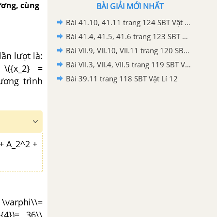
hương, cùng
BÀI GIẢI MỚI NHẤT
Bài 41.10, 41.11 trang 124 SBT Vật Lí 12
Bài 41.4, 41.5, 41.6 trang 123 SBT Vật Lí 12
Bài VII.9, VII.10, VII.11 trang 120 SBT Vật Lí 12
ần lượt là:
Bài VII.3, VII.4, VII.5 trang 119 SBT Vật Lí 12
 \({x_2} =
Bài 39.11 trang 118 SBT Vật Lí 12
hương trình
+ A_2^2 +
 \varphi\\=
{4})= 36\\