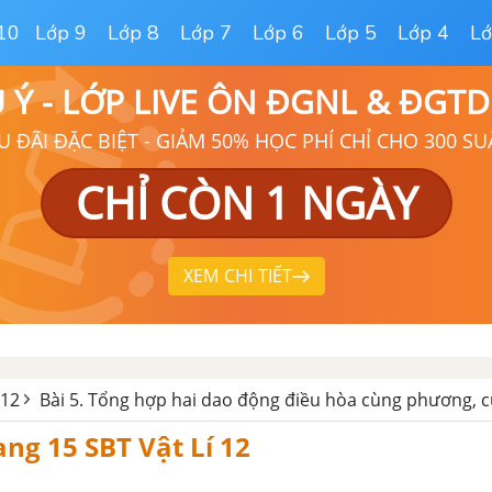
10
Lớp 9
Lớp 8
Lớp 7
Lớp 6
Lớp 5
Lớp 4
Lớ
Ú Ý - LỚP LIVE ÔN ĐGNL & ĐGT
U ĐÃI ĐẶC BIỆT - GIẢM 50% HỌC PHÍ CHỈ CHO 300 SU
CHỈ CÒN 1 NGÀY
XEM CHI TIẾT
 12
Bài 5. Tổng hợp hai dao động điều hòa cùng phương, c
ang 15 SBT Vật Lí 12