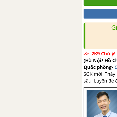
Bài tập cuối chương IV - Dao
động và sóng điện từ
G
CHƯƠNG V: SÓNG ÁNH SÁNG
Bài 24 : Tán sắc ánh sáng
Bài 25 : Giao thoa ánh sáng
>> 2K9 Chú ý! 
(Hà Nội/ Hồ C
Bài 26: Các loại quang phổ
Quốc phòng
-
C
Bài 27: Tia hồng ngoại và tia
SGK mới, Thầy C
tử ngoại
sâu; Luyện đề 
Bài 28: Tia X
Bài tập cuối chương V - Sóng
ánh sáng