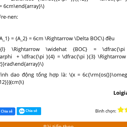
= 6cm\end{array}\)
Fre-nen:
 {A_1} = {A_2} = 6cm \Rightarrow \Delta BOC\) đều
ay}{l} \Rightarrow \widehat {BOC} = \dfrac{\pi
arphi + \dfrac{\pi }{4} = \dfrac{\pi }{3} \Rightarro
2}}rad\end{array}\)
ình dao động tổng hợp là: \(x = 6c{\rm{os(}}\omeg
12}})(cm)\)
Loig
Bình chọn:
Chia sẻ
Chia sẻ
Bài tiếp theo