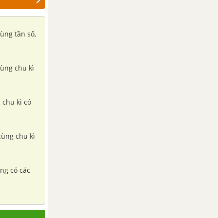
cùng tần số,
cùng chu kì
 chu kì có
cùng chu kì
ơng có các