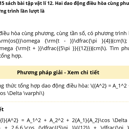
 15 sách bài tập vật lí 12. Hai dao động điều hòa cùng p
ng trình lần lượt là
iều hòa cùng phương, cùng tần số, có phương trình l
\rm{os(}}\omega {\rm{t - }}\dfrac{\pi }{4})(cm)\);
mega {\rm{t + }}\dfrac{{5\pi }}{{12}})(cm)\). Tìm p
tổng hợp.
Phương pháp giải - Xem chi tiết
g thức tổng hợp dao động điều hòa: \({A^2} = A_1^2 
os \Delta \varphi\)
ết
y}{l}{A^2} = A_1^2 + A_2^2 + 2{A_1}{A_2}\cos \Delta
 + 2.6.6.\cos (\dfrac{{5\pi }}{{12}} + \dfrac{\pi }