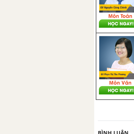
CHƯƠNG VI: LƯỢNG TỬ ÁNH SÁNG
Bài 30: Hiện tượng quang
điện. Thuyết lượng tử ánh
sáng
Bài 31: Hiện tượng quang
điện trong
Bài 32: Hiện tượng quang -
phát quang
Bài 33: Mẫu nguyên tử Bo
Bài 34: Sơ lược về laze
Bài tập cuối chương VI -
Lượng tử ánh sáng
CHƯƠNG VII: HẠT NHÂN NGUYÊN TỬ
BÌNH LUẬN