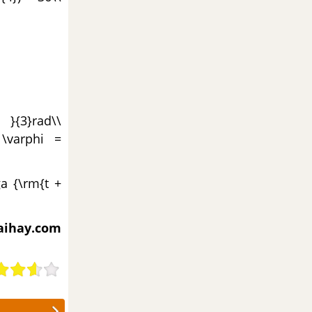
 }{3}rad\\
w \varphi =
a {\rm{t +
iaihay.com