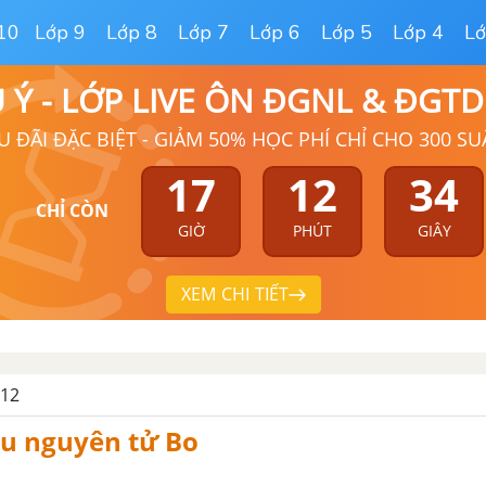
10
Lớp 9
Lớp 8
Lớp 7
Lớp 6
Lớp 5
Lớp 4
Lớ
Ú Ý - LỚP LIVE ÔN ĐGNL & ĐGT
U ĐÃI ĐẶC BIỆT - GIẢM 50% HỌC PHÍ CHỈ CHO 300 SU
17
12
33
CHỈ CÒN
GIỜ
PHÚT
GIÂY
XEM CHI TIẾT
 12
ẫu nguyên tử Bo