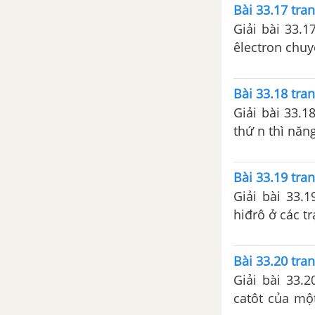
êlectron và t
Bài 33.17 tran
Giải bài 33.1
êlectron chuy
bước sóng 0,
Bài 33.18 tran
Giải bài 33.1
thứ n thì năn
Bài 33.19 tran
Giải bài 33.1
hiđrô ở các t
Bài 33.20 tran
Giải bài 33.2
catôt của mộ