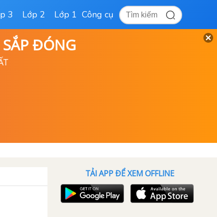
p 3
Lớp 2
Lớp 1
Công cụ
D SẮP ĐÓNG
ẤT
TẢI APP ĐỂ XEM OFFLINE