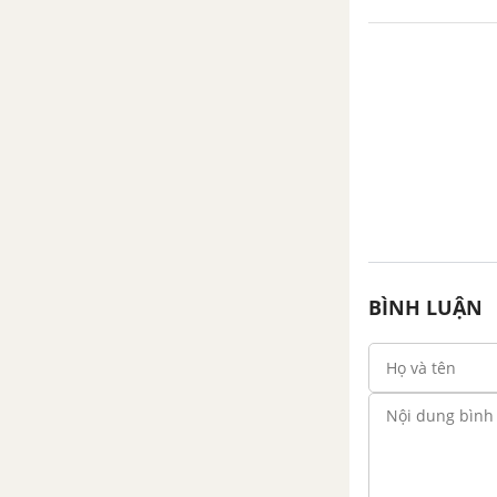
êlectron phát
BÌNH LUẬN