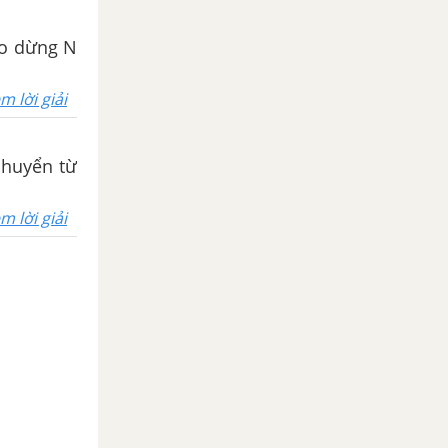
đạo dừng N
m lời giải
 chuyển từ
m lời giải