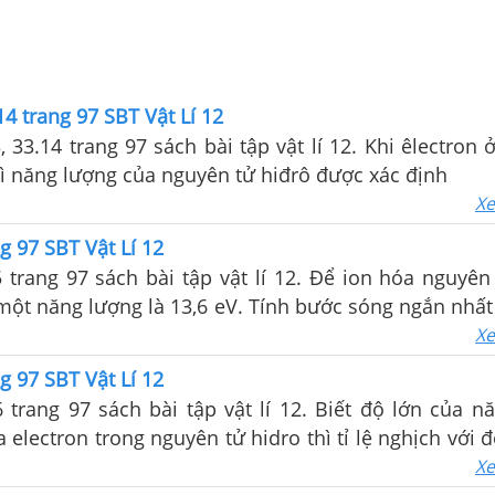
14 trang 97 SBT Vật Lí 12
3, 33.14 trang 97 sách bài tập vật lí 12. Khi êlectron
ì năng lượng của nguyên tử hiđrô được xác định
Xe
g 97 SBT Vật Lí 12
5 trang 97 sách bài tập vật lí 12. Để ion hóa nguyên
một năng lượng là 13,6 eV. Tính bước sóng ngắn nhất
 thể có được trong quang phổ của hiđrô.
Xe
g 97 SBT Vật Lí 12
6 trang 97 sách bài tập vật lí 12. Biết độ lớn của n
 electron trong nguyên tử hidro thì tỉ lệ nghịch với 
 đạo. Năng lượng toàn phần của electron gồm động
Xe