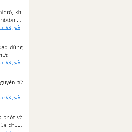
hiđrô, khi
phôtôn có
m lời giải
ỹ đạo dừng
thức
m lời giải
nguyên tử
m lời giải
a anôt và
 của chùm