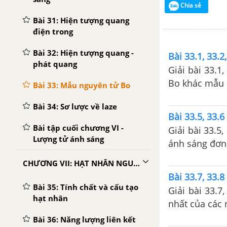
Chia sẻ
Bài 31: Hiện tượng quang
điện trong
Bài 32: Hiện tượng quang -
Bài 33.1, 33.2
phát quang
Giải bài 33.1,
Bo khác mẫu 
Bài 33: Mẫu nguyên tử Bo
Bài 34: Sơ lược về laze
Bài 33.5, 33.6
Bài tập cuối chương VI -
Giải bài 33.5,
Lượng tử ánh sáng
ánh sáng đơn
CHƯƠNG VII: HẠT NHÂN NGUYÊN TỬ
Bài 33.7, 33.8
Bài 35: Tính chất và cấu tạo
Giải bài 33.7,
hạt nhân
nhất của các 
quang phổ phá
Bài 36: Năng lượng liên kết