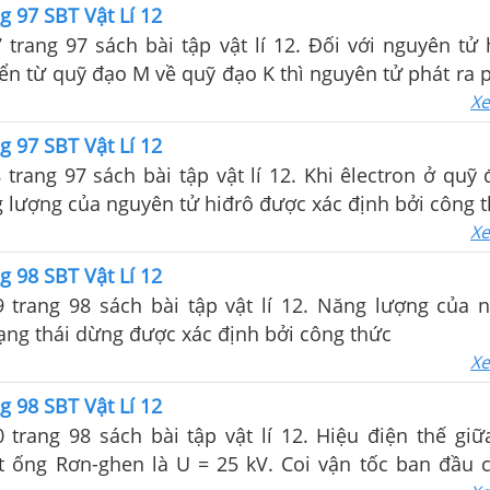
hế năng tương tác của nó với hại nhân.
g 97 SBT Vật Lí 12
7 trang 97 sách bài tập vật lí 12. Đối với nguyên tử 
ển từ quỹ đạo M về quỹ đạo K thì nguyên tử phát ra 
1026
Xe
g 97 SBT Vật Lí 12
8 trang 97 sách bài tập vật lí 12. Khi êlectron ở qu
g lượng của nguyên tử hiđrô được xác định bởi công 
Xe
g 98 SBT Vật Lí 12
9 trang 98 sách bài tập vật lí 12. Năng lượng của 
rạng thái dừng được xác định bởi công thức
Xe
g 98 SBT Vật Lí 12
0 trang 98 sách bài tập vật lí 12. Hiệu điện thế giữ
t ống Rơn-ghen là U = 25 kV. Coi vận tốc ban đầu