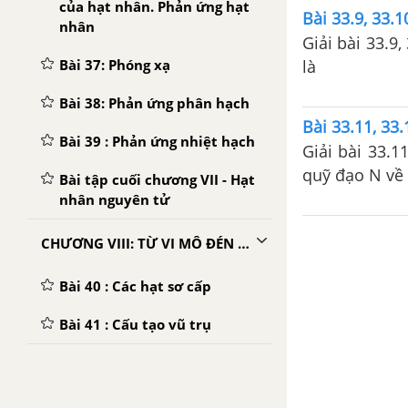
của hạt nhân. Phản ứng hạt
Bài 33.9, 33.1
nhân
Giải bài 33.9
Bài 37: Phóng xạ
là
Bài 38: Phản ứng phân hạch
Bài 33.11, 33.
Bài 39 : Phản ứng nhiệt hạch
Giải bài 33.1
quỹ đạo N về 
Bài tập cuối chương VII - Hạt
nhân nguyên tử
CHƯƠNG VIII: TỪ VI MÔ ĐÉN VĨ MÔ
Bài 40 : Các hạt sơ cấp
Bài 41 : Cấu tạo vũ trụ