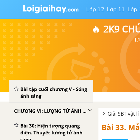
CHƯƠNG V: SÓNG ÁNH SÁNG
Lớp 12
Lớp 11
Lớp 
Bài 24 : Tán sắc ánh sáng
🔥 2K9 CH
Bài 25 : Giao thoa ánh sáng
Ư
Bài 26: Các loại quang phổ
Bài 27: Tia hồng ngoại và tia
tử ngoại
Bài 28: Tia X
Bài tập cuối chương V - Sóng
ánh sáng
CHƯƠNG VI: LƯỢNG TỬ ÁNH SÁNG
Giải SBT vật lí
Bài 33. M
Bài 30: Hiện tượng quang
điện. Thuyết lượng tử ánh
sáng