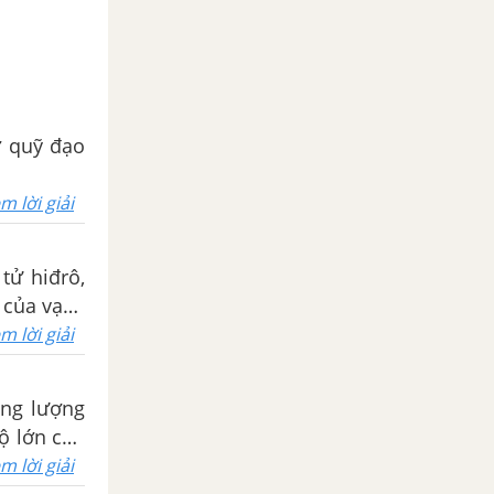
 ở quỹ đạo
m lời giải
 tử hiđrô,
 của vạch
m lời giải
ăng lượng
độ lớn của
 năng của
m lời giải