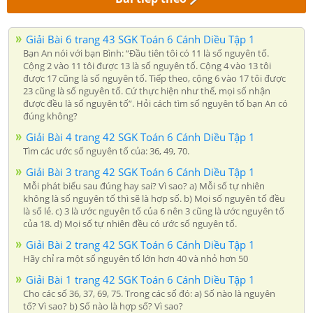
Giải Bài 6 trang 43 SGK Toán 6 Cánh Diều Tập 1
Bạn An nói với bạn Bình: “Đầu tiên tôi có 11 là số nguyên tố.
Cộng 2 vào 11 tôi được 13 là số nguyên tố. Cộng 4 vào 13 tôi
được 17 cũng là số nguyên tố. Tiếp theo, cộng 6 vào 17 tôi được
23 cũng là số nguyên tố. Cứ thực hiện như thế, mọi số nhận
được đều là số nguyên tố”. Hỏi cách tìm số nguyên tố bạn An có
đúng không?
Giải Bài 4 trang 42 SGK Toán 6 Cánh Diều Tập 1
Tìm các ước số nguyên tố của: 36, 49, 70.
Giải Bài 3 trang 42 SGK Toán 6 Cánh Diều Tập 1
Mỗi phát biểu sau đúng hay sai? Vì sao? a) Mỗi số tự nhiên
không là số nguyên tố thì sẽ là hợp số. b) Mọi số nguyên tố đều
là số lẻ. c) 3 là ước nguyên tố của 6 nên 3 cũng là ước nguyên tố
của 18. d) Mọi số tự nhiên đều có ước số nguyên tố.
Giải Bài 2 trang 42 SGK Toán 6 Cánh Diều Tập 1
Hãy chỉ ra một số nguyên tố lớn hơn 40 và nhỏ hơn 50
Giải Bài 1 trang 42 SGK Toán 6 Cánh Diều Tập 1
Cho các số 36, 37, 69, 75. Trong các số đó: a) Số nào là nguyên
tố? Vì sao? b) Số nào là hợp số? Vì sao?