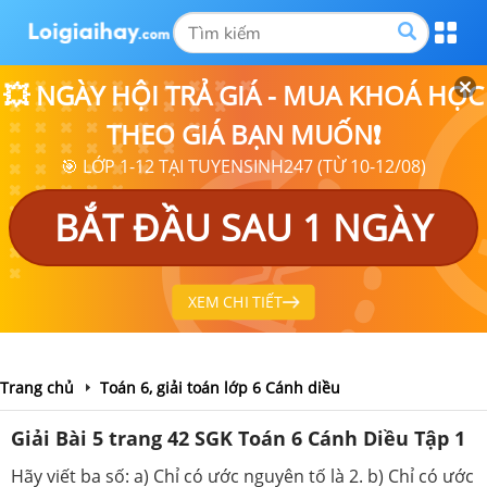
💥 NGÀY HỘI TRẢ GIÁ - MUA KHOÁ HỌC
THEO GIÁ BẠN MUỐN❗
🎯 LỚP 1-12 TẠI TUYENSINH247 (TỪ 10-12/08)
BẮT ĐẦU SAU 1 NGÀY
XEM CHI TIẾT
Trang chủ
Toán 6, giải toán lớp 6 Cánh diều
Giải Bài 5 trang 42 SGK Toán 6 Cánh Diều Tập 1
Hãy viết ba số: a) Chỉ có ước nguyên tố là 2. b) Chỉ có ước