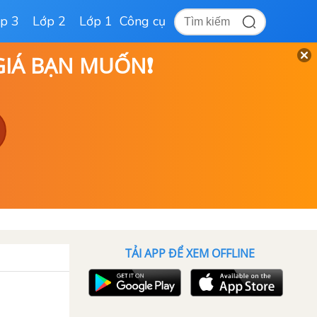
p 3
Lớp 2
Lớp 1
Công cụ
 GIÁ BẠN MUỐN❗
TẢI APP ĐỂ XEM OFFLINE