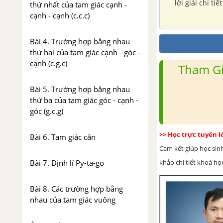
lời giải chi t
thứ nhất của tam giác cạnh -
cạnh - cạnh (c.c.c)
Bài 4. Trường hợp bằng nhau
thứ hai của tam giác cạnh - góc -
cạnh (c.g.c)
Tham Gi
Bài 5. Trường hợp bằng nhau
thứ ba của tam giác góc - cạnh -
góc (g.c.g)
>> Học trực tuyến 
Bài 6. Tam giác cân
Cam kết giúp học sin
Bài 7. Định lí Py-ta-go
khảo chi tiết khoá học
Bài 8. Các trường hợp bằng
nhau của tam giác vuông