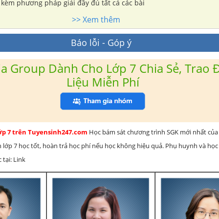
iết kèm phương pháp giải đầy đủ tất cả các bài
>> Xem thêm
Báo lỗi - Góp ý
a Group Dành Cho Lớp 7 Chia Sẻ, Trao Đ
Liệu Miễn Phí
lớp 7 trên Tuyensinh247.com
Học bám sát chương trình SGK mới nhất của 
h lớp 7 học tốt, hoàn trả học phí nếu học không hiệu quả. Phụ huynh và học
 tại: Link