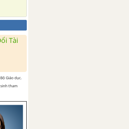
ổi Tài
Bộ Giáo dục.
 sinh tham