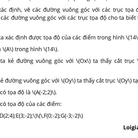
ác định, vẽ các đường vuông góc với các trục tọa 
các đường vuông góc với các trục tọa độ cho ta biết
a xác định được tọa độ của các điểm trong hình \(14\
\(A\) trong hình \(14\).
ta kẻ đường vuông góc với \(Ox\) ta thấy cắt trục \
kẻ đường vuông góc với \(Oy\) ta thấy cắt trục \(Oy\) tại
có tọa độ là \(A(-2;2)\).
 có tọa độ của các điểm:
D(2;4);E(3;-2);\)\(\,F(0;-2);G(-3;-2)\)
Loig