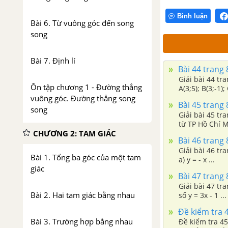
Bình luận
Bài 6. Từ vuông góc đến song
song
Bài 7. Định lí
Bài 44 trang 
Giải bài 44 tr
Ôn tập chương 1 - Đường thẳng
A(3;5); B(3;-1)
vuông góc. Đường thẳng song
Bài 45 trang 
song
Giải bài 45 t
từ TP Hồ Chí M
CHƯƠNG 2: TAM GIÁC
Bài 46 trang 
Giải bài 46 tr
Bài 1. Tổng ba góc của một tam
a) y = - x ...
giác
Bài 47 trang 
Giải bài 47 t
Bài 2. Hai tam giác bằng nhau
số y = 3x - 1 ...
Đề kiểm tra 4
Bài 3. Trường hợp bằng nhau
Đề kiểm tra 45