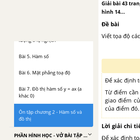
lượng tỉ lệ thuận
Giải bài 43 tran
hình 14...
Bài 3. Đại lượng tỉ lệ nghịch
Đề bài
Bài 4. Một số bài toán về đại
Viết tọa độ các 
lượng tỉ lệ nghịch
Bài 5. Hàm số
Bài 6. Mặt phẳng toạ độ
Để xác định 
Bài 7. Đồ thị hàm số y = ax (a
Từ điểm cần 
khác 0)
giao điểm củ
của điểm đó.
Ôn tập chương 2 - Hàm số và
đồ thị
Lời giải chi ti
PHẦN HÌNH HỌC - VỞ BÀI TẬP TOÁN 7 TẬP 1
Để xác định t