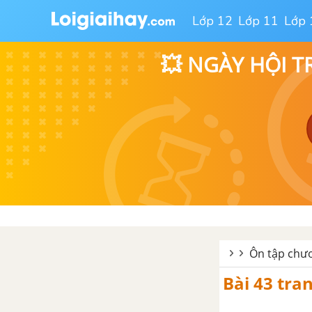
thập phân vô hạn tuần hoàn
Lớp 12
Lớp 11
Lớp 
Bài 10. Làm tròn số
💥 NGÀY HỘI T
Bài 11. Số vô tỉ. Khái niệm về
căn bậc hai
Bài 12. Số thực
Ôn tập chương 1 - Số hữu tỉ - Số
thực
CHƯƠNG 2: HÀM SỐ VÀ ĐỒ
THỊ
Ôn tập chươ
Bài 1. Đại lượng tỉ lệ thuận
Bài 43 tran
Bài 2. Một số bài toán về đại