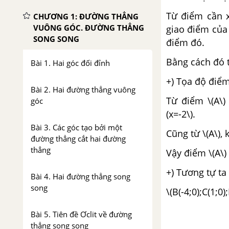
Từ điểm cần x
CHƯƠNG 1: ĐƯỜNG THẲNG
VUÔNG GÓC. ĐƯỜNG THẲNG
giao điểm của 
SONG SONG
điểm đó.
Bằng cách đó t
Bài 1. Hai góc đối đỉnh
+) Tọa độ điểm 
Bài 2. Hai đường thẳng vuông
Từ điểm \(A\) 
góc
(x=-2\).
Bài 3. Các góc tạo bởi một
Cũng từ \(A\), 
đường thẳng cắt hai đường
thẳng
Vậy điểm \(A\) 
+) Tương tự ta
Bài 4. Hai đường thẳng song
song
\(B(-4;0);C(1;0);
Bài 5. Tiên đề Ơclit về đường
thẳng song song