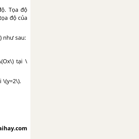
độ. Tọa độ
 tọa độ của
) như sau:
(Ox\) tại \
 \(y=2\).
iaihay.com