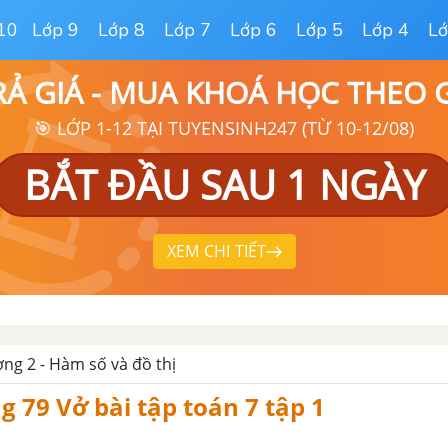
10
Lớp 9
Lớp 8
Lớp 7
Lớp 6
Lớp 5
Lớp 4
Lớ
RẢ GIÁ - MUA KHOÁ HỌC THEO
🎯 LỚP 1-12 TẠI TUYENSINH247 (TỪ 10-12/08)
BẮT ĐẦU SAU 1 NGÀY
XEM CHI TIẾT
ng 2 - Hàm số và đồ thị
g 79 Vở bài tập toán 7 tập 1