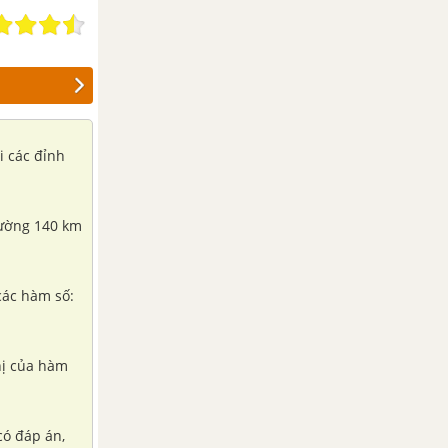
i các đỉnh
đường 140 km
 các hàm số:
hị của hàm
có đáp án,