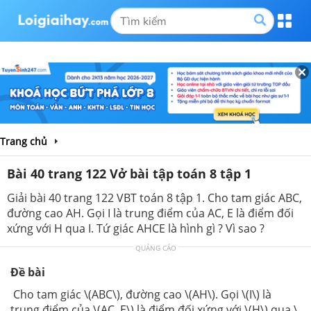
Trang chủ
Bài 40 trang 122 Vở bài tập toán 8 tập 1
Giải bài 40 trang 122 VBT toán 8 tập 1. Cho tam giác ABC,
đường cao AH. Gọi I là trung điểm của AC, E là điểm đối
xứng với H qua I. Tứ giác AHCE là hình gì ? Vì sao ?
QUẢNG CÁO
Đề bài
Cho tam giác \(ABC\), đường cao \(AH\). Gọi \(I\) là
trung điểm của \(AC, E\) là điểm đối xứng với \(H\) qua \