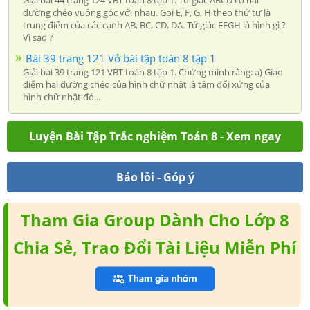
Giải bài 44 trang 124 VBT toán 8 tập 1. Tứ giác ABCD có hai
đường chéo vuông góc với nhau. Gọi E, F, G, H theo thứ tự là
trung điểm của các cạnh AB, BC, CD, DA. Tứ giác EFGH là hình gì ?
Vì sao ?
Bài 39 trang 121 Vở bài tập toán 8 tập 1
Giải bài 39 trang 121 VBT toán 8 tập 1. Chứng minh rằng: a) Giao
điểm hai đường chéo của hình chữ nhật là tâm đối xứng của
hình chữ nhật đó...
Luyện Bài Tập Trắc nghiệm Toán 8 - Xem ngay
Báo lỗi - Góp ý
Tham Gia Group Dành Cho Lớp 8
Chia Sẻ, Trao Đổi Tài Liệu Miễn Phí