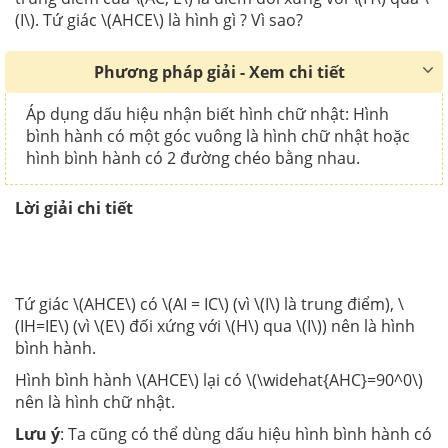
(I\). Tứ giác \(AHCE\) là hình gì ? Vì sao?
Phương pháp giải - Xem chi tiết
Áp dụng dấu hiệu nhận biết hình chữ nhật: Hình
bình hành có một góc vuông là hình chữ nhật hoặc
hình bình hành có 2 đường chéo bằng nhau.
Lời giải chi tiết
Tứ giác \(AHCE\) có \(AI = IC\) (vì \(I\) là trung điểm), \
(IH=IE\) (vì \(E\) đối xứng với \(H\) qua \(I\)) nên là hình
bình hành.
Hình bình hành \(AHCE\) lại có \(\widehat{AHC}=90^0\)
nên là hình chữ nhật.
Lưu ý
: Ta cũng có thể dùng dấu hiệu hình bình hành có