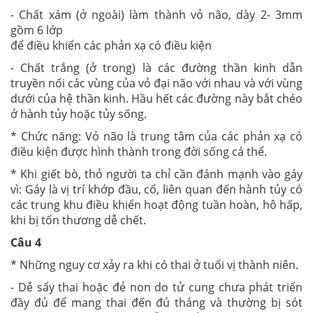
- Chất xám (ở ngoài) làm thành vỏ não, dày 2- 3mm
gồm 6 lớp
để điều khiển các phản xạ có điều kiện
- Chất trắng (ở trong) là các đường thần kinh dẫn
truyền nối các vùng của vỏ đại não với nhau và với vùng
dưới của hệ thần kinh. Hầu hết các đường này bắt chéo
ở hành tủy hoặc tủy sống.
* Chức năng: Vỏ não là trung tâm của các phản xạ có
điều kiện được hình thành trong đời sống cá thể.
* Khi giết bò, thỏ người ta chỉ cần đánh mạnh vào gáy
vì: Gáy là vị trí khớp đầu, cổ, liên quan đến hành tủy có
các trung khu điều khiển hoạt động tuần hoàn, hô hấp,
khi bị tổn thương dễ chết.
Câu 4
* Những nguy cơ xảy ra khi có thai ở tuổi vị thành niên.
- Dễ sẩy thai hoặc đẻ non do tử cung chưa phát triển
đầy đủ để mang thai đến đủ tháng và thường bị sót