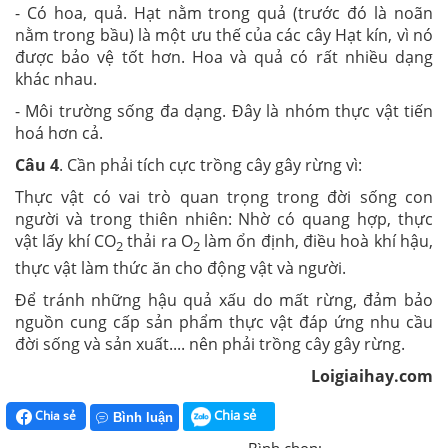
- Có hoa, quả. Hạt nằm trong quả (trước đó là noãn
nằm trong bầu) là một ưu thế của các cây Hạt kín, vì nó
được bảo vệ tốt hơn. Hoa và quả có rất nhiều dạng
khác nhau.
- Môi trường sống đa dạng. Đây là nhóm thực vật tiến
hoá hơn cả.
Câu 4
. Cần phải tích cực trồng cây gây rừng vì:
Thực vật có vai trò quan trọng trong đời sống con
người và trong thiên nhiên: Nhờ có quang hợp, thực
vật lấy khí CO
thải ra O
làm ổn định, điều hoà khí hậu,
2
2
thực vật làm thức ăn cho động vật và người.
Để tránh những hậu quả xấu do mất rừng, đảm bảo
nguồn cung cấp sản phẩm thực vật đáp ứng nhu cầu
đời sống và sản xuất.... nên phải trồng cây gây rừng.
Loigiaihay.com
Chia sẻ
Chia sẻ
Bình luận
Bình chọn: