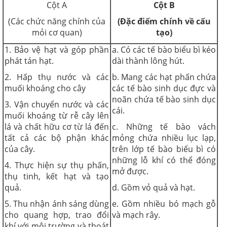
Cột A
Cột B
(Các chức năng chính của
(Đặc điếm chính về cấu
mỏi cơ quan)
tạo)
1. Bảo vệ hạt và góp phần
a. Có các tế bào biểu bì kéo
phát tán hạt.
dài thành lông hút.
2. Hấp thụ nước và các
b. Mang các hạt phấn chứa
muối khoáng cho cây
các tế bào sinh dục đực và
noãn chứa tế bào sinh dục
3. Vận chuyển nước và các
cái.
muối khoáng từ rễ cây lên
lá và chất hữu cơ từ lá đến
c. Những tế bào vách
tất cả các bộ phận khác
mỏng chứa nhiều lục lạp,
của cây.
trên lớp tế bào biểu bì có
những lỗ khí có thể đóng
4. Thực hiện sự thụ phấn,
mở được.
thụ tinh, kết hạt và tạo
quả.
d. Gồm vỏ quả và hạt.
5. Thu nhận ánh sáng dùng
e. Gồm nhiều bó mạch gỗ
cho quang hợp, trao đổi
và mạch rây.
khí với môi trường và thoát