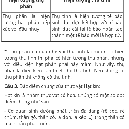
Hiện tượng thụ
Hiện tượng thụ tinh
phấn
Thụ phấn là hiện
Thụ tinh là hiện tượng tế bào
tượng hạt phấn tiếp
sinh dục đực kết hợp với tế bào
xúc với đầu nhụy
sinh dục cái tại tế bào noãn tạo
thành một tế bào mới là hợp tử.
* Thụ phấn có quan hệ với thụ tinh là: muốn có hiện
tượng thụ tinh thì phải có hiện tượng thụ phấn, nhưng
với điều kiện hạt phấn phải nảy mầm. Như vậy, thụ
phấn là điều kiện cần thiết cho thụ tinh. Nếu không có
thụ phấn thì không có thụ tinh.
Câu 3.
Đặc điểm chung của thực vật Hạt kín:
Hạt kín là nhóm thực vật có hoa. Chúng có một số đặc
điểm chung như sau:
- Cơ quan sinh dưõng phát triển đa dạng (rễ cọc, rễ
chùm, thân gỗ, thân cỏ, lá đơn, lá kép,...), trong thân có
mạch dẫn phát triển.