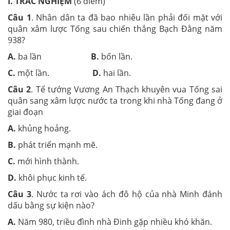
I. TRẮC NGHIỆM
(6 điểm)
Câu
1
. Nhân dân ta đã bao nhiêu lần phải đối mặt với
quân xâm lược Tống sau chiến thắng Bạch Đằng năm
938?
A.
ba lần
B.
bốn lần.
C.
một lần.
D.
hai lần.
Câu
2
. Tể tướng Vương An Thạch khuyên vua Tống sai
quân sang xâm lược nước ta trong khi nhà Tống đang ở
giai đoạn
A.
khủng hoảng.
B.
phát triển mạnh mẽ.
C.
mới hình thành.
D.
khôi phục kinh tế.
Câu
3
. Nước ta rơi vào ách đô hộ của nhà Minh đánh
dấu bằng sự kiện nào?
A.
Năm 980, triều đình nhà Đinh gặp nhiều khó khăn.