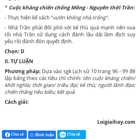
*
Cuộc kháng chiến chống Mông - Nguyên thời Trần:
- Thực hiện kế sách “
vườn không nhà trống”.
- Nhà Trần phải đối phó với kẻ thù quá mạnh nên vua
tôi nhà Trần sử dụng cách đánh lâu dài làm địch suy
yếu rồi đánh đòn quyết định.
Chọn: D
II. TỰ LUẬN
Phương pháp
:
Dựa vào sgk Lịch sử 10 trang 96 - 99 để
lập bảng theo các tiêu chí chính:
tên cuộc kháng chiến/
khởi nghĩa; thời gian/ triều đại; kẻ thù; người lãnh đạo;
chiến thắng tiêu biểu; kết quả.
Cách giải:
Loigiaihay.com
Chia sẻ
Chia sẻ
Bình luận