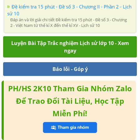
Đề kiểm tra 15 phút - Đề số 3 - Chương II - Phần 2 - Lịch
sử 10
Đáp án và lời giải chi tiết Đề kiểm tra 15 phút - Đề số 3 - Chương
2 - Việt Nam từ thế kỉ X đến thế kỉ XV - Lịch sử 10
Luyện Bài Tập Trắc nghiệm Lịch sử lớp 10 - Xem
ngay
Báo lỗi - Góp ý
PH/HS 2K10 Tham Gia Nhóm Zalo
Để Trao Đổi Tài Liệu, Học Tập
Miễn Phí!