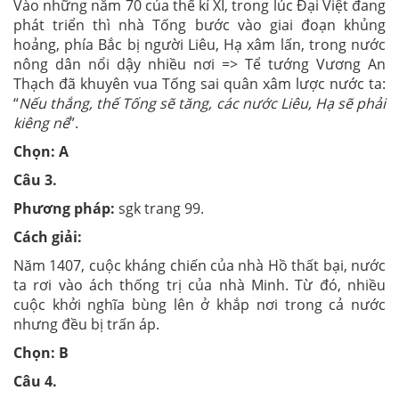
Vào những năm 70 của thế kỉ XI, trong lúc Đại Việt đang
phát triển thì nhà Tống bước vào giai đoạn khủng
hoảng, phía Bắc bị người Liêu, Hạ xâm lấn, trong nước
nông dân nổi dậy nhiều nơi => Tể tướng Vương An
Thạch đã khuyên vua Tống sai quân xâm lược nước ta:
“
Nếu thắng, thế Tống sẽ tăng, các nước Liêu, Hạ sẽ phải
kiêng nể
”.
Chọn: A
Câu
3
.
Phương pháp:
sgk trang 99.
Cách giải:
Năm 1407, cuộc kháng chiến của nhà Hồ thất bại, nước
ta rơi vào ách thống trị của nhà Minh. Từ đó, nhiều
cuộc khởi nghĩa bùng lên ở khắp nơi trong cả nước
nhưng đều bị trấn áp.
Chọn: B
Câu
4
.