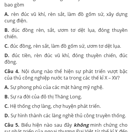
bao gồm
A.
rèn đúc vũ khí, rèn sắt, làm đồ gốm sứ, xây dựng
cung điện.
B.
đúc đồng rèn, sắt, ươm tơ dệt lụa, đóng thuyền
chiến.
C.
đúc đồng, rèn sắt, làm đồ gốm sứ, ươm tơ dệt lụa.
D.
đúc tiền, rèn đúc vũ khí, đóng thuyền chiến, đúc
đồng.
Câu 4.
Nội dung nào thể hiện sự phát triển vượt bậc
của thủ công nghiệp nước ta trong các thế kỉ X – XV?
A.
Sự phong phú của các mặt hàng mỹ nghệ.
B.
Sự ra đời của đô thị Thăng Long.
C.
Hệ thống chợ làng, chợ huyện phát triển.
D.
Sự hình thành các làng nghề thủ công truyền thống.
Câu 5.
Biểu hiện nào sau đây
không
minh chứng cho
sự phát triển của ngoại thương Đại Việt từ thế kỉ X đến