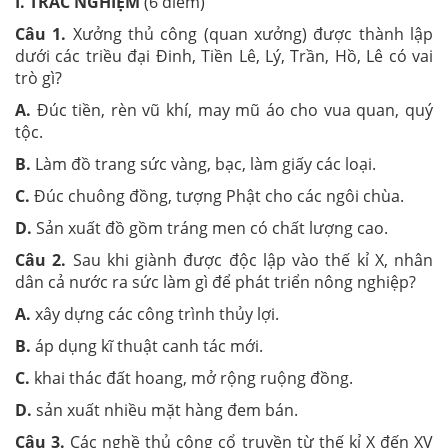
I. TRẮC NGHIỆM
(6 điểm)
Câu 1.
Xưởng thủ công (quan xưởng) được thành lập
dưới các triều đại Đinh, Tiền Lê, Lý, Trần, Hồ, Lê có vai
trò gì?
A.
Đúc tiền, rèn vũ khí, may mũ áo cho vua quan, quý
tộc.
B.
Làm đồ trang sức vàng, bạc, làm giấy các loại.
C.
Đúc chuông đồng, tượng Phật cho các ngôi chùa.
D.
Sản xuất đồ gồm tráng men có chất lượng cao.
Câu 2.
Sau khi giành được độc lập vào thế kỉ X, nhân
dân cả nước ra sức làm gì để phát triển nông nghiệp?
A.
xây dựng các công trình thủy lợi.
B.
áp dụng kĩ thuật canh tác mới.
C.
khai thác đất hoang, mở rộng ruộng đồng.
D.
sản xuất nhiều mặt hàng đem bán.
Câu 3.
Các nghề thủ công cổ truyền từ thế kỉ X đến XV