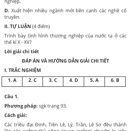
nghiệp.
D.
Xuất hiện nhiều ngành mới bên cạnh các nghề cổ
truyền.
II. TỰ LUẬN
(4 điểm)
Trình bày tình hình thương nghiệp của nước ta ở các
thế kỉ X - XV?
Lời giải chi tiết
ĐÁP ÁN VÀ HƯỚNG DẪN GIẢI CHI TIẾT
I. TRẮC NGHIỆM
1. A
2. C
3. C
4. D
5. A
6. B
Câu 1.
Phương pháp:
sgk trang 93.
Cách giải:
Các triều đại Đinh, Tiền Lê, Lý, Trần, Lê Sơ đều thành