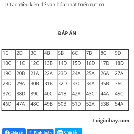
D.Tạo điều kiện để văn hóa phát triển rực rỡ
ĐÁP ÁN
1C
2D
3C
4B
5B
6C
7B
8C
9D
10C
11C
12C
13B
14D
15D
16D
17D
18D
19C
20B
21A
22A
23D
24A
25A
26A
27A
28D
29A
30B
31B
32D
33C
34A
35B
36C
37C
38D
39C
40C
41B
42A
43C
44A
45C
46D
47A
48C
49B
50B
51D
52A
53B
54A
Loigiaihay.com
Chia sẻ
Chia sẻ
Bình luận