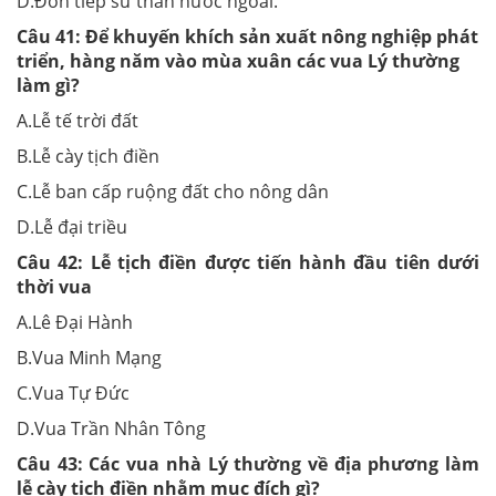
D.Đón tiếp sứ thần nước ngoài.
Câu 41:
Để khuyến khích sản xuất nông nghiệp phát
triển, hàng năm vào mùa xuân các vua Lý thường
làm gì?
A.Lễ tế trời đất
B.Lễ cày tịch điền
C.Lễ ban cấp ruộng đất cho nông dân
D.Lễ đại triều
Câu 42:
Lễ tịch điền được tiến hành đầu tiên dưới
thời vua
A.Lê Đại Hành
B.Vua Minh Mạng
C.Vua Tự Đức
D.Vua Trần Nhân Tông
Câu 43:
Các vua nhà Lý thường về địa phương làm
lễ cày tịch điền nhằm mục đích gì?