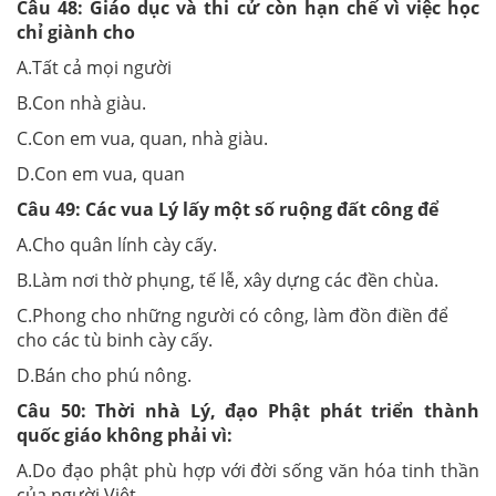
Câu 48:
Giáo dục và thi cử còn hạn chế vì việc học
chỉ giành cho
A.Tất cả mọi người
B.Con nhà giàu.
C.Con em vua, quan, nhà giàu.
D.Con em vua, quan
Câu 49:
Các vua Lý lấy một số ruộng đất công để
A.Cho quân lính cày cấy.
B.Làm nơi thờ phụng, tế lễ, xây dựng các đền chùa.
C.Phong cho những người có công, làm đồn điền để
cho các tù binh cày cấy.
D.Bán cho phú nông.
Câu 50:
Thời nhà Lý, đạo Phật phát triển thành
quốc giáo không phải vì:
A.Do đạo phật phù hợp với đời sống văn hóa tinh thần
của người Việt