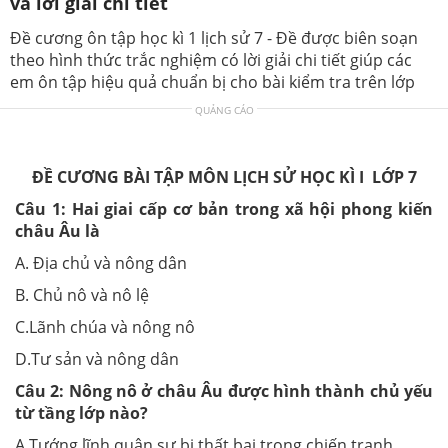
và lời giải chi tiết
Đề cương ôn tập học kì 1 lịch sử 7 - Đề được biên soạn
theo hình thức trắc nghiệm có lời giải chi tiết giúp các
em ôn tập hiệu quả chuẩn bị cho bài kiểm tra trên lớp
QUẢNG CÁO
ĐỀ CƯƠNG BÀI TẬP MÔN LỊCH SỬ HỌC KÌ I LỚP 7
Câu 1:
Hai giai cấp cơ bản trong xã hội phong kiến
châu Âu là
A. Địa chủ và nông dân
B. Chủ nô và nô lệ
C.Lãnh chúa và nông nô
D.Tư sản và nông dân
Câu 2:
Nông nô ở châu Âu được hình thành chủ yếu
từ tầng lớp nào?
A.Tướng lĩnh quân sự bị thất bại trong chiến tranh.