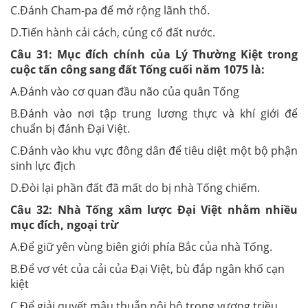
C.Đánh Cham-pa để mở rộng lãnh thổ.
D.Tiến hành cải cách, củng cố đất nước.
Câu 31:
Mục đích chính của Lý Thường Kiệt trong
cuộc tấn công sang đất Tống cuối năm 1075 là:
A.Đánh vào cơ quan đầu não của quân Tống
B.Đánh vào nơi tập trung lương thực và khí giới để
chuẩn bị đánh Đại Việt.
C.Đánh vào khu vực đông dân để tiêu diệt một bộ phận
sinh lực địch
D.Đòi lại phần đất đã mất do bị nhà Tống chiếm.
Câu 32:
Nhà Tống xâm lược Đại Việt nhằm nhiều
mục đích, ngoại trừ
A.Để giữ yên vùng biên giới phía Bắc của nhà Tống.
B.Để vơ vét của cải của Đại Việt, bù đắp ngân khố cạn
kiệt
C.Để giải quyết mâu thuẫn nội bộ trong vương triều.