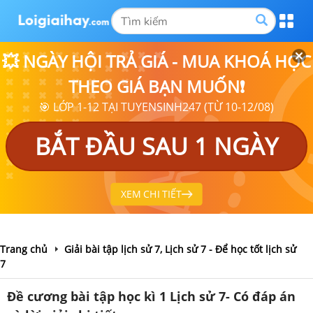
💥 NGÀY HỘI TRẢ GIÁ - MUA KHOÁ HỌC
THEO GIÁ BẠN MUỐN❗
🎯 LỚP 1-12 TẠI TUYENSINH247 (TỪ 10-12/08)
BẮT ĐẦU SAU 1 NGÀY
XEM CHI TIẾT
Trang chủ
Giải bài tập lịch sử 7, Lịch sử 7 - Để học tốt lịch sử
7
Đề cương bài tập học kì 1 Lịch sử 7- Có đáp án