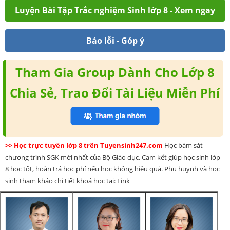
Luyện Bài Tập Trắc nghiệm Sinh lớp 8 - Xem ngay
Báo lỗi - Góp ý
Tham Gia Group Dành Cho Lớp 8
Chia Sẻ, Trao Đổi Tài Liệu Miễn Phí
>> Học trực tuyến lớp 8 trên Tuyensinh247.com
Học bám sát
chương trình SGK mới nhất của Bộ Giáo dục. Cam kết giúp học sinh lớp
8 học tốt, hoàn trả học phí nếu học không hiệu quả. Phụ huynh và học
sinh tham khảo chi tiết khoá học tại: Link