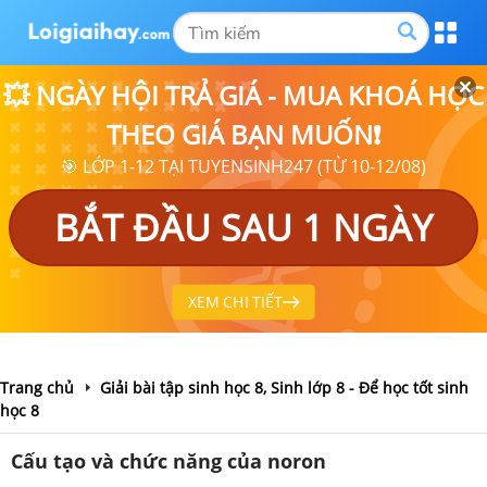
💥 NGÀY HỘI TRẢ GIÁ - MUA KHOÁ HỌC
THEO GIÁ BẠN MUỐN❗
🎯 LỚP 1-12 TẠI TUYENSINH247 (TỪ 10-12/08)
BẮT ĐẦU SAU 1 NGÀY
XEM CHI TIẾT
Trang chủ
Giải bài tập sinh học 8, Sinh lớp 8 - Để học tốt sinh
học 8
Cấu tạo và chức năng của noron