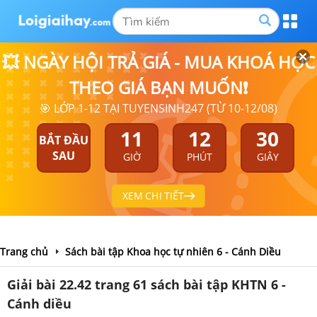
💥 NGÀY HỘI TRẢ GIÁ - MUA KHOÁ HỌC
THEO GIÁ BẠN MUỐN❗
🎯 LỚP 1-12 TẠI TUYENSINH247 (TỪ 10-12/08)
11
12
30
BẮT ĐẦU
SAU
GIỜ
PHÚT
GIÂY
XEM CHI TIẾT
Trang chủ
Sách bài tập Khoa học tự nhiên 6 - Cánh Diều
Giải bài 22.42 trang 61 sách bài tập KHTN 6 -
Cánh diều