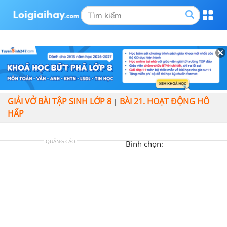
GIẢI VỞ BÀI TẬP SINH LỚP 8
BÀI 21. HOẠT ĐỘNG HÔ
|
HẤP
QUẢNG CÁO
Bình chọn: