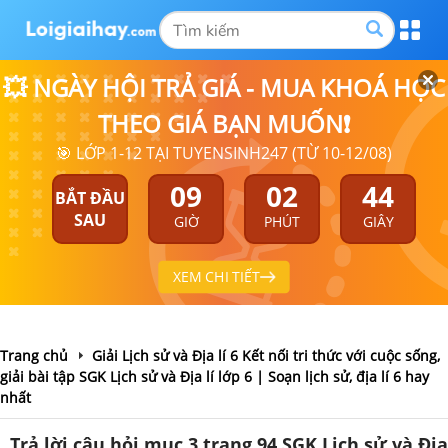
💥 NGÀY HỘI TRẢ GIÁ - MUA KHOÁ HỌC
THEO GIÁ BẠN MUỐN❗
🎯 LỚP 1-12 TẠI TUYENSINH247 (TỪ 10-12/08)
09
02
43
BẮT ĐẦU
SAU
GIỜ
PHÚT
GIÂY
XEM CHI TIẾT
Trang chủ
Giải Lịch sử và Địa lí 6 Kết nối tri thức với cuộc sống,
giải bài tập SGK Lịch sử và Địa lí lớp 6 | Soạn lịch sử, địa lí 6 hay
nhất
Trả lời câu hỏi mục 3 trang 94 SGK Lịch sử và Địa