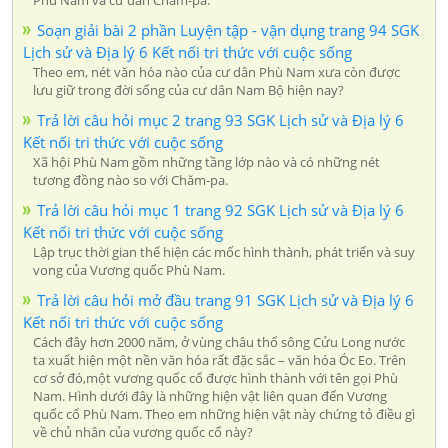
Soạn giải bài 2 phần Luyện tập - vận dụng trang 94 SGK
Lịch sử và Địa lý 6 Kết nối tri thức với cuộc sống
Theo em, nét văn hóa nào của cư dân Phù Nam xưa còn được
lưu giữ trong đời sống của cư dân Nam Bộ hiện nay?
Trả lời câu hỏi mục 2 trang 93 SGK Lịch sử và Địa lý 6
Kết nối tri thức với cuộc sống
Xã hội Phù Nam gồm những tầng lớp nào và có những nét
tương đồng nào so với Chăm-pa.
Trả lời câu hỏi mục 1 trang 92 SGK Lịch sử và Địa lý 6
Kết nối tri thức với cuộc sống
Lập trục thời gian thể hiện các mốc hình thành, phát triển và suy
vong của Vương quốc Phù Nam.
Trả lời câu hỏi mở đầu trang 91 SGK Lịch sử và Địa lý 6
Kết nối tri thức với cuộc sống
Cách đây hơn 2000 năm, ở vùng châu thổ sông Cửu Long nước
ta xuất hiện một nền văn hóa rất đặc sắc – văn hóa Óc Eo. Trên
cơ sở đó,một vương quốc cổ được hình thành với tên gọi Phù
Nam. Hình dưới đây là những hiện vật liên quan đến Vương
quốc cổ Phù Nam. Theo em những hiện vật này chứng tỏ điều gì
về chủ nhân của vương quốc cổ này?