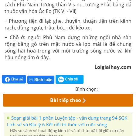
cách Phù Nam: tượng thần Vis-nu, tượng Phật bằng đá
thuộc văn hóa Óc Eo (TK VI - VII)
+ Phương tiện đi lại: ghe, thuyền, thuận tiện trên kênh
rạch, dùng ngựa, trâu, bò,... để kéo xe.
+ Chỗ ở: nguời Phù Nam dựng những ngôi nhà sàn
rộng bằng gỗ trên mặt nước và lợp mái lá để chung
sống hài hoà trong với môi trường sông nước và khí
hậu nóng ẩm ở đây.
Loigiaihay.com
Chia sẻ
Chia sẻ
Bình luận
Bình chọn:
Bài tiếp theo
Soạn giải bài 1 phần Luyện tập - vận dụng trang 94 SGK
Lịch sử và Địa lý 6 Kết nối tri thức với cuộc sống
Hãy so sánh về hoạt động kinh tế và tổ chức xã hội giữa cư dân
Phù Nam và cư dân Chăm-pa.