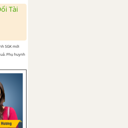
ổi Tài
ình SGK mới
 quả. Phụ huynh