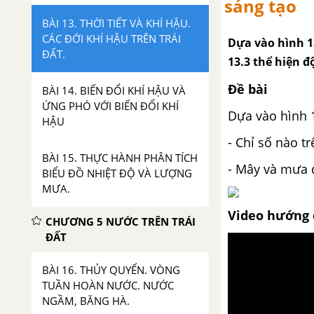
sáng tạo
BÀI 13. THỜI TIẾT VÀ KHÍ HẬU.
CÁC ĐỚI KHÍ HẬU TRÊN TRÁI
Dựa vào hình 13
ĐẤT.
13.3 thể hiện 
Đề bài
BÀI 14. BIẾN ĐỔI KHÍ HẬU VÀ
ỨNG PHÓ VỚI BIẾN ĐỔI KHÍ
Dựa vào hình 1
HẬU
- Chỉ số nào t
BÀI 15. THỰC HÀNH PHÂN TÍCH
- Mây và mưa 
BIỂU ĐỒ NHIỆT ĐỘ VÀ LƯỢNG
MƯA.
Video hướng 
CHƯƠNG 5 NƯỚC TRÊN TRÁI
ĐẤT
BÀI 16. THỦY QUYỂN. VÒNG
TUẦN HOÀN NƯỚC. NƯỚC
NGẦM, BĂNG HÀ.