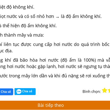
iệt độ không khí.
giọt nước và có số nhỏ hơn → là độ ẩm không khí.
% thể hiện độ ẩm không khí.
ình thành mây và mưa:
í liên tục được cung cấp hơi nước do quá trình bốc 
ục địa.
ng khí đã bão hòa hơi nước (độ ẩm là 100%) mà vẫ
ng hơi nước hoặc gặp lạnh, hơi nước sẽ ngưng tụ th
nước trong mây lớn dần và khi đủ nặng sẽ rơi xuống 
Bình chọn:
Chia sẻ
Chia sẻ
Bài tiếp theo