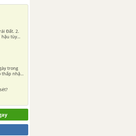
ái Đất. 2.
í hậu tùy
gày trong
ộ thấp nhật
 nhiêu độ C.
sét?
gay