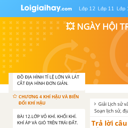
CHƯƠNG 3 CẤU TẠO CỦA
Lớp 12
Lớp 11
Lớp 
TRÁI ĐẤT. VỎ TRÁI ĐẤT
BÀI 9. CẤU TẠO CỦA TRÁI ĐẤT.
💥 NGÀY HỘI T
ĐỘNG ĐẤT VÀ NÚI LỬA
BÀI 10. QUÁ TRÌNH NỘI SINH
VÀ NGOẠI SINH. CÁC DẠNG ĐỊA
HÌNH CHÍNH. KHOÁNG SẢN.
BÀI 11. THỰC HÀNH ĐỌC LƯỢC
ĐỒ ĐỊA HÌNH TỈ LỆ LỚN VÀ LÁT
CẮT ĐỊA HÌNH ĐƠN GIẢN.
CHƯƠNG 4 KHÍ HẬU VÀ BIẾN
ĐỔI KHÍ HẬU
Giải Lịch sử và
Soạn lịch sử, đị
BÀI 12.LỚP VỎ KHÍ. KHỐI KHÍ.
Trả lời câu
KHÍ ÁP VÀ GIÓ TRÊN TRÁI ĐẤT.