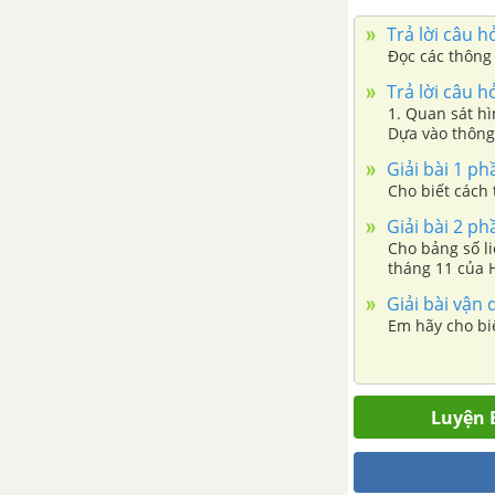
BÀI 1. LỊCH SỬ LÀ GÌ?
Trả lời câu h
Đọc các thông 
BÀI 2. THỜI GIAN TRONG LỊCH
Trả lời câu h
SỬ
1. Quan sát hì
Dựa vào thông 
chọn.
CHƯƠNG 2. THỜI KÌ NGUYÊN
Giải bài 1 ph
THỦY
Cho biết cách 
Giải bài 2 ph
BÀI 3. NGUỒN GỐC LOÀI
Cho bảng số li
NGƯỜI
tháng 11 của H
là bao nhiêu đ
Giải bài vận 
BÀI 4. XÃ HỘI NGUYÊN THỦY
Em hãy cho bi
BÀI 5. SỰ CHUYỂN BIẾN TỪ XÃ
HỘI NGUYÊN THỦY SANG XÃ
Luyện B
HỘI CÓ GIAI CẤP
CHƯƠNG 3. XÃ HỘI CỔ ĐẠI