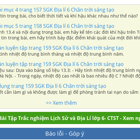
ỏi mục 4 trang 157 SGK Địa lí 6 Chân trời sáng tạo
tin trong bài, cho biết thời tiết và khí hậu khác nhau như thế nào?
ỏi mục 5 trang 158 SGK Địa lí 6 Chân trời sáng tạo
nh 13.4 và nội dung trong bài, em hãy kể tên các đới khí hậu trên Tr
tin trong bài, em hãy trình bày đặc điểm khái quát của một đới kh
ần luyện tập trang 159 SGK Địa lí 6 Chân trời sáng tạo
tính nhiệt độ trung bình tháng và nhiệt độ trung bình năm.
ần luyện tập trang 159 SGK Địa lí 6 Chân trời sáng tạo
ệu sau: Dựa vào bảng số liệu 13.3: - Hãy tính nhiệt độ trung bình n
à Nội. - Trong ngày, nhiệt độ cao nhất là bao nhiêu độ C ? Nhiệt đ
ộ C ? - Nhiệt độ cao nhất và thấp nhất trong ngày chênh nhau bao
dụng trang 159 SGK Địa lí 6 Chân trời sáng tạo
ết cần làm gì và không được làm gì để phòng tránh tai nạn do sấm 
>> Xem thêm
ài Tập Trắc nghiệm Lịch Sử và Địa Lí lớp 6- CTST - Xem n
Báo lỗi - Góp ý