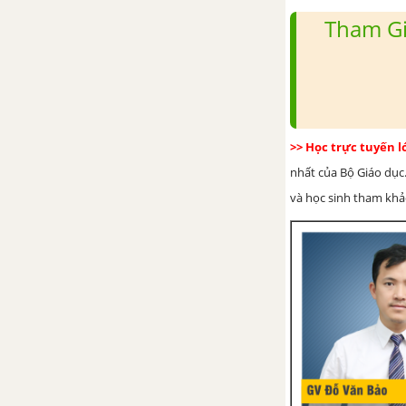
BÀI 6. AI CẬP CỔ ĐẠI CỔ ĐẠI
Tham Gi
BÀI 7. LƯỠNG HÀ CỔ ĐẠI
BÀI 8. ẤN ĐỘ CỔ ĐẠI
>> Học trực tuyến 
BÀI 9. TRUNG QUỐC TỪ THỜI
nhất của Bộ Giáo dục.
CỔ ĐẠI ĐẾN THẾ KỈ VII
và học sinh tham khảo 
BÀI 10. HY LẠP CỔ ĐẠI
BÀI 11. LA MÃ CỔ ĐẠI
CHƯƠNG 4. ĐÔNG NAM Á TỪ
NHỮNG THẾ KỈ TIẾP GIÁP
CÔNG NGUYÊN ĐẾN THẾ KỈ X
BÀI 12. CÁC VƯƠNG QUỐC Ở