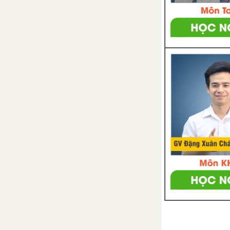
ĐÔNG NAM Á TRƯỚC THẾ KỈ X
BÀI 13. GIAO LƯU THƯƠNG
MẠI VÀ VĂN HÓA Ở ĐÔNG
NAM Á TỪ ĐẦU CÔNG NGUYÊN
ĐẾN THẾ KỈ X
CHƯƠNG 5. VIỆT NAM TỪ
KHOẢNG THẾ KỈ VII TRƯỚC
CÔNG NGUYẾN ĐẾN THẾ KỈ X
BÀI 14. NHÀ NƯỚC VĂN LANG,
ÂU LẠC
BÀI 15. ĐỜI SỐNG CỦA NGƯỜI
VIỆT THỜI KÌ VĂN LANG, ÂU LẠC
BÀI 16. CHÍNH SÁCH CAI TRỊ
CỦA PHONG KIẾN PHƯƠNG