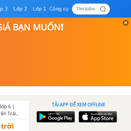
p 3
Lớp 2
Lớp 1
Công cụ
 GIÁ BẠN MUỐN❗
TẢI APP ĐỂ XEM OFFLINE
 lớp 6 |
rên Trái..
 trời