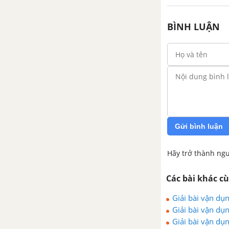
BẮC VÀ SỰ CHUYỂN BIẾN CỦA
VIỆT NAM THỜI KÌ BẮC THUỘC
BÌNH LUẬN
BÀI 17. ĐẤU TRANH BẢO TỒN
VÀ PHÁT TRIỂN VĂN HÓA DÂN
TỘC THỜI BẮC THUỘC
BÀI 18. CÁC CUỘC ĐẤU TRANH
GIÀNH ĐỘC LẬP DÂN TỘC
TRƯỚC THẾ KỈ X
Gửi bình luận
BÀI 19. BƯỚC NGOẶT LỊCH SỬ
Hãy trở thành ngư
ĐẦU THẾ KỈ X
Các bài khác c
BÀI 20. VƯƠNG QUỐC CHĂM-
PA TỪ THẾ KỈ II ĐẾN THẾ KỈ X
Giải bài vận dụn
Giải bài vận dụn
BÀI 21.VƯƠNG QUỐC PHÙ
Giải bài vận dụn