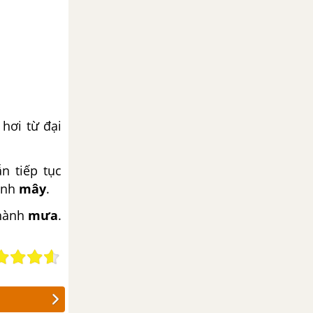
hơi từ đại
n tiếp tục
ành
mây
.
thành
mưa
.