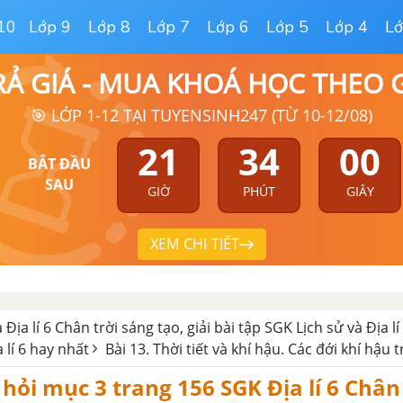
10
Lớp 9
Lớp 8
Lớp 7
Lớp 6
Lớp 5
Lớp 4
Lớ
RẢ GIÁ - MUA KHOÁ HỌC THEO
🎯 LỚP 1-12 TẠI TUYENSINH247 (TỪ 10-12/08)
21
33
59
BẮT ĐẦU
SAU
GIỜ
PHÚT
GIÂY
XEM CHI TIẾT
 Địa lí 6 Chân trời sáng tạo, giải bài tập SGK Lịch sử và Địa lí
a lí 6 hay nhất
Bài 13. Thời tiết và khí hậu. Các đới khí hậu t
 hỏi mục 3 trang 156 SGK Địa lí 6 Chân