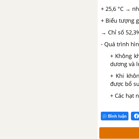
PHƯƠNG.
+ 25,6
°C → nh
CHƯƠNG 7 CON NGƯỜI VÀ
+ Biểu tượng 
THIÊN NHIÊN
→ Chỉ số 52,3
BÀI 22. PHÂN BỐ DÂN CƯ
- Quá trình h
+ Không kh
BÀI 23. CON NGƯỜI VÀ THIÊN
NHIÊN
dương và l
+ Khi khô
BÀI 24. THỰC HÀNH TÁC ĐỘNG
được bổ su
CỦA CON NGƯỜI ĐẾN THIÊN
NHIÊN.
+ Các hạt 
GIẢI LỊCH SỬ 6 CHÂN TRỜI SÁNG TẠO
Bình luận
CHƯƠNG 1. TẠI SAO CẦN
HỌC LỊCH SỬ