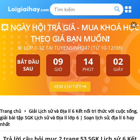
💥 NGÀY HỘI TRẢ GIÁ - MUA KHOÁ HỌC
THEO GIÁ BẠN MUỐN❗
🎯 LỚP 1-12 TẠI TUYENSINH247 (TỪ 10-12/08)
09
14
01
BẮT ĐẦU
SAU
GIỜ
PHÚT
GIÂY
XEM CHI TIẾT
Trang chủ
Giải Lịch sử và Địa lí 6 Kết nối tri thức với cuộc sống,
giải bài tập SGK Lịch sử và Địa lí lớp 6 | Soạn lịch sử, địa lí 6 hay
nhất
Trả lời câu hỏi mục 2 trang 53 SGK Lịch sử 6 Kết