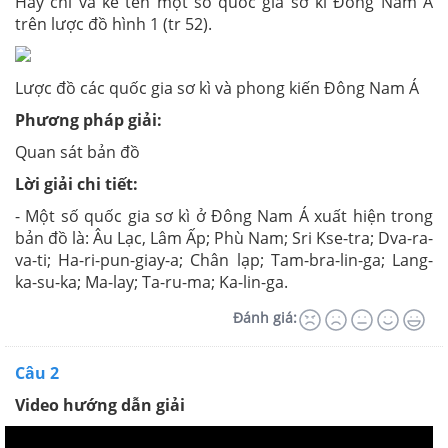
Hãy chỉ và kể tên một số quốc gia sơ kì Đông Nam Á
trên lược đồ hình 1 (tr 52).
Lược đồ các quốc gia sơ kì và phong kiến Đông Nam Á
Phương pháp giải:
Quan sát bản đồ
Lời giải chi tiết:
- Một số quốc gia sơ kì ở Đông Nam Á xuất hiện trong
bản đồ là: Âu Lạc, Lâm Ấp; Phù Nam; Sri Kse-tra; Dva-ra-
va-ti; Ha-ri-pun-giay-a; Chân lạp; Tam-bra-lin-ga; Lang-
ka-su-ka; Ma-lay; Ta-ru-ma; Ka-lin-ga.
Đánh giá:
Câu 2
Video hướng dẫn giải