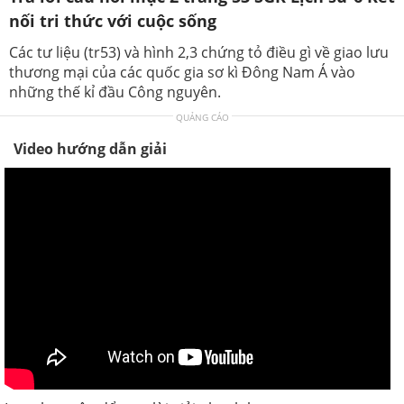
nối tri thức với cuộc sống
Các tư liệu (tr53) và hình 2,3 chứng tỏ điều gì về giao lưu
thương mại của các quốc gia sơ kì Đông Nam Á vào
những thế kỉ đầu Công nguyên.
QUẢNG CÁO
Video hướng dẫn giải