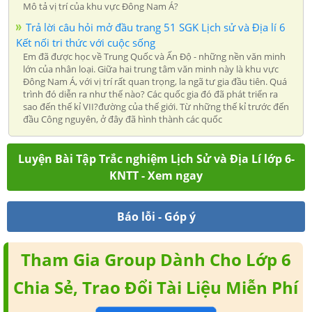
Mô tả vị trí của khu vực Đông Nam Á?
Trả lời câu hỏi mở đầu trang 51 SGK Lịch sử và Địa lí 6
Kết nối tri thức với cuộc sống
Em đã được học về Trung Quốc và Ấn Độ - những nền văn minh
lớn của nhân loại. Giữa hai trung tâm văn minh này là khu vực
Đông Nam Á, với vị trí rất quan trọng, la ngã tư gia đầu tiên. Quá
trình đó diễn ra như thế nào? Các quốc gia đó đã phát triển ra
sao đến thế kỉ VII?đường của thế giới. Từ những thế kỉ trước đến
đầu Công nguyên, ở đây đã hình thành các quốc
Luyện Bài Tập Trắc nghiệm Lịch Sử và Địa Lí lớp 6-
KNTT - Xem ngay
Báo lỗi - Góp ý
Tham Gia Group Dành Cho Lớp 6
Chia Sẻ, Trao Đổi Tài Liệu Miễn Phí