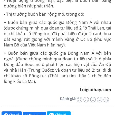
- Hoạt động thương mại, đặc biệt là buôn bán bằng
đường biển rất phát triển.
- Thị trường buôn bán rộng mở, trong đó:
+ Buôn bán giữa các quốc gia Đông Nam Á với nhau
(được chứng minh qua đoạn tư liệu số 2 “ở Thái Lan, tại
di chỉ khảo cổ Pông-tuc, đã phát hiện được 2 cánh hoa
dát vàng, rất giống với mảnh vàng ở Óc Eo (khu vực
Nam Bộ của Việt Nam hiện nay).
+ Buôn bán giữa các quốc gia Đông Nam Á với bên
ngoài (được chứng minh qua đoạn tư liệu số 1: ở phía
Đông đảo Booc-nê-ô phát hiện các hiện vật của Ấn Độ
và nhà Hán (Trung Quốc); và đoạn tư liệu số 2: tại di di
chỉ khảo cổ Pông-tuc (Thái Lan) tìm thấy 1 chiếc đèn
lồng kiểu La Mã).
Loigiaihay.com
Đánh giá:
Chia sẻ
Chia sẻ