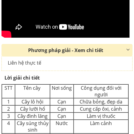
Phương pháp giải - Xem chi tiết
Liên hệ thực tế
Lời giải chi tiết
STT
Tên cây
Nơi sống
Công dụng đối với
người
1
Cây lô hội
Cạn
Chữa bỏng, đẹp da
2
Cây lưỡi hổ
Cạn
Cung cấp ôxi, cảnh
3
Cây đinh lăng
Cạn
Làm vị thuốc
4
Cây súng thủy
Nước
Làm cảnh
sinh