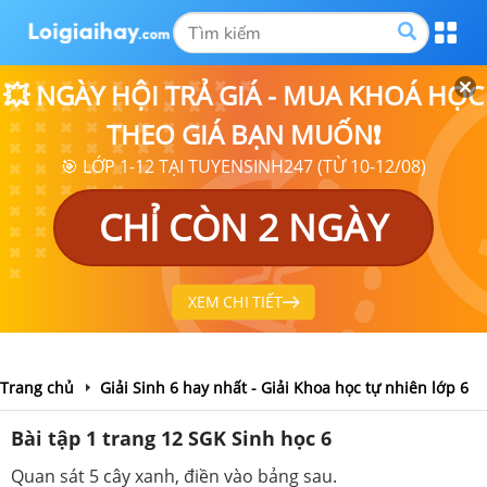
💥 NGÀY HỘI TRẢ GIÁ - MUA KHOÁ HỌC
THEO GIÁ BẠN MUỐN❗
🎯 LỚP 1-12 TẠI TUYENSINH247 (TỪ 10-12/08)
CHỈ CÒN 2 NGÀY
XEM CHI TIẾT
Trang chủ
Giải Sinh 6 hay nhất - Giải Khoa học tự nhiên lớp 6
Bài tập 1 trang 12 SGK Sinh học 6
Quan sát 5 cây xanh, điền vào bảng sau.