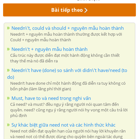
Bài tiếp theo
Needn\'t, could và should + nguyên mẫu hoàn thành
Needn’t + nguyên mẫu hoàn thành thường được kết hợp với
Could + nguyên mẫu hoàn thành
Needn\'t + nguyên mẫu hoàn thành
Cấu trúc này được diễn đạt một hành động không cần thiết
thay thế mà nó đã diễn ra
Needn\'t have (done) so sánh với didn\'t have/need (to
do)
Needn’t have done chỉ một hành động đã diễn ra tuy không có
bổn phận (làm lãng phí thời gian)
Must, have to và need trong nghi vấn
Cả need? và must? đều ngụ ý rằng người nói quan tâm đến
quyền. need? cũng ngụ ý rằng người nói hy vọng một câu trả lời
phủ định
Sự khác biệt giữa need not và các hình thức khác
Need not diễn đạt quyền hạn của người nói hay lời khuyên răn
và need not có thể được dùng cho quỳên bên ngoài tác dụng