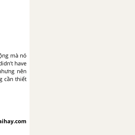
động mà nó
idn’t have
 nhưng nên
 cần thiết
iaihay.com