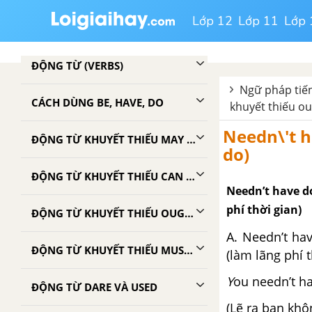
Lớp 12
Lớp 11
Lớp 
GIỚI TỪ (PREPOSITIONS)
ĐỘNG TỪ (VERBS)
Ngữ pháp tiến
CÁCH DÙNG BE, HAVE, DO
khuyết thiếu oug
Needn\'t h
ĐỘNG TỪ KHUYẾT THIẾU MAY VÀ CAN
do)
ĐỘNG TỪ KHUYẾT THIẾU CAN VÀ BE ABLE TO
Needn’t have d
phí thời gian)
ĐỘNG TỪ KHUYẾT THIẾU OUGHT TO, SHOULD, MUST, HAVE TO, NEED
A. Needn’t ha
ĐỘNG TỪ KHUYẾT THIẾU MUST, HAVE, WILL, SHOULD
(làm lãng phí t
Y
ou needn’t hav
ĐỘNG TỪ DARE VÀ USED
(Lẽ ra bạn khô