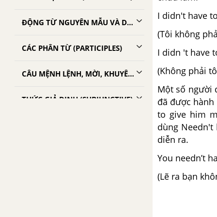
I didn't have t
ĐỘNG TỪ NGUYÊN MẪU VÀ DANH ĐỘNG TỪ
(Tôi không phả
CÁC PHÂN TỪ (PARTICIPLES)
I didn 't have 
(Không phải tôi
CÂU MỆNH LỆNH, MỜI, KHUYÊN, GỢI Ý
Một số người 
THỨC GIẢ ĐỊNH (SUBJUNCTIVE)
đã được hành 
to give him m
ĐỘNG TỪ CARE, LIKE, LOVE, HATE, PREFER, WISH
dùng Needn't 
diễn ra.
CÂU BỊ ĐỘNG (PASSIVE VOICE)
You needn’t h
(Lẽ ra bạn khôn
CÂU TƯỜNG THUẬT (REPORTED SPEECH)
LIÊN TỪ (CONJUNCTIONS)