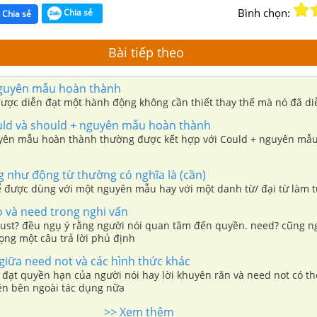
Bình chọn:
Chia sẻ
Chia sẻ
Bài tiếp theo
nguyên mẫu hoàn thành
được diễn đạt một hành động không cần thiết thay thế mà nó đã di
uld và should + nguyên mẫu hoàn thành
yên mẫu hoàn thành thường được kết hợp với Could + nguyên mẫ
 như động từ thường có nghĩa là (cần)
ể được dùng với một nguyên mẫu hay với một danh từ/ đại từ làm t
o và need trong nghi vấn
ust? đều ngụ ý rằng người nói quan tâm đến quyền. need? cũng n
ọng một câu trả lời phủ định
giữa need not và các hình thức khác
 đạt quyền hạn của người nói hay lời khuyên răn và need not có t
n bên ngoài tác dụng nữa
>> Xem thêm