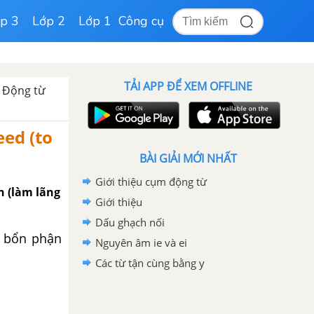
p 3
Lớp 2
Lớp 1
Công cụ
TẢI APP ĐỂ XEM OFFLINE
Động từ
eed (to
BÀI GIẢI MỚI NHẤT
Giới thiệu cụm động từ
n (làm lãng
Giới thiệu
Dấu ghạch nối
ó bổn phận
Nguyên âm ie và ei
Các từ tận cùng bằng y