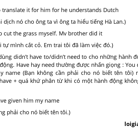
o translate it for him for he under­stands Dutch
i dịch nó cho ông ta vì ông ta hiểu tiếng Hà Lan.)
to cut the grass myself. Mv brother did it
 tự mình cắt cỏ. Em trai tôi đã làm việc đó.)
dùng didn’t have to/didn’t need to cho những hành 
động. Have hay need thường được nhấn giọng : You d
y name (Bạn không cần phải cho nó biết tên tôi)
have + quá khứ phân từ khi có một hành động không
ave given him my name
g phải cho nó biết tên tôi.)
loig