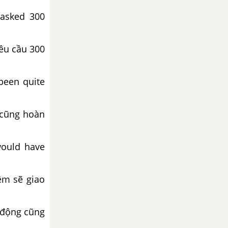
 asked 300
yêu cầu 300
been quite
 cũng hoàn
would have
ệm sẽ giao
 động cũng