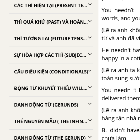
CÁC THÌ HIỆN TẠI (PRESENT TENSES)
You needn’t h
words, and yo
THÌ QUÁ KHỨ (PAST) VÀ HOÀN THÀNH (PAST)
(Lẽ ra anh khô
từ và anh đã vi
THÌ TƯƠNG LAI (FUTURE TENSES)
He needn't ha
SỰ HÒA HỢP CÁC THÌ (SUBJECT VERB AGREEMENT)
happy in a cot
(Lẽ ra anh ta
CÂU ĐIỀU KIỆN (CONDITIONALS)
toàn sung sướ
ĐỘNG TỪ KHUYẾT THIẾU WILL/ WOULD, SHALL/ SHOULD
You needn ‘t 
delivered them
DANH ĐỘNG TỪ (GERUNDS)
(Lẽ ra anh kh
hàng tận nhà 
THỂ NGUYÊN MẪU ( THE INFINITIVE)
B. didn't hav
chưa làm.
DANH ĐỘNG TỪ (THE GERUND)