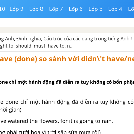
10
Lớp 9
Lớp 8
Lớp 7
Lớp 6
Lớp 5
Lớp 4
Lớ
g Anh, Định nghĩa, Cấu trúc của các dạng trong tiếng Anh
ht to, should, must, have to, n..
ave (done) so sánh với didn\'t have/n
one chỉ một hành động đã diễn ra tuy không có bổn phậ
ve done chỉ một hành động đã diễn ra tuy không c
hời gian)
e watered the flowers, for it is going to rain.
ng phải tưới hoa vì trời sắp sửa mưa rồi)