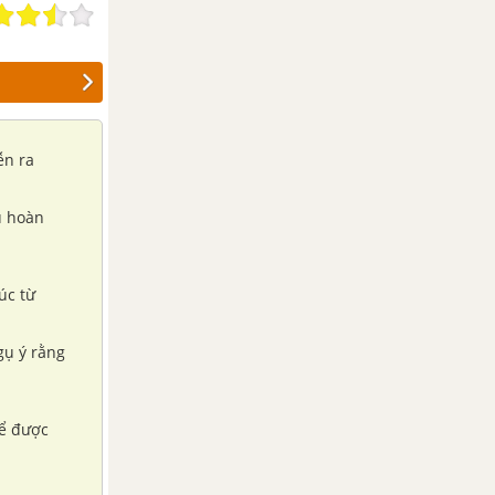
ễn ra
u hoàn
úc từ
gụ ý rằng
hể được