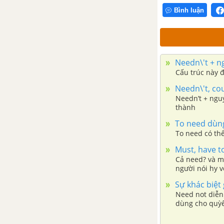
MỆNH ĐỀ CHỈ MỤC ĐÍCH (CLAUSES OF PURPOSE)
Bình luận
MỆNH ĐỀ CHỈ LÝ DO, KẾT QUẢ, SỰ NHƯỢNG BỘ, SO SÁNH, THỜI GIAN
Needn\'t + 
MỆNH ĐỀ DANH TỪ (NOUN CLAUSES)
Cấu trúc này 
Needn\'t, co
SỐ ĐẾM, NGÀY THÁNG VÀ ĐƠN VỊ ĐO LƯỜNG
Needn’t + ngu
thành
CÁC QUY TẮC CHÍNH TẢ (SPELLING RULES)
To need dùng
To need có th
CỤM ĐỘNG TỪ (PHRASAL VERBS)
Must, have t
Cả need? và m
người nói hy v
Sự khác biệt 
Need not diễn
dùng cho quỳê