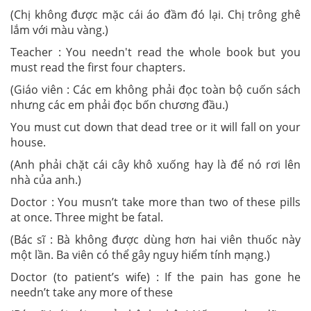
(Chị không được mặc cái áo đầm đó lại. Chị trông ghê
lắm với màu vàng.)
Teacher : You needn't read the whole book but you
must read the first four chapters.
(Giáo viên : Các em không phải đọc toàn bộ cuốn sách
nhưng các em phải đọc bốn chương đầu.)
You must cut down that dead tree or it will fall on your
house.
(Anh phải chặt cái cây khô xuống hay là để nó rơi lên
nhà của anh.)
Doctor : You musn’t take more than two of these pills
at once. Three might be fatal.
(Bác sĩ : Bà không được dùng hơn hai viên thuốc này
một lần. Ba viên có thể gây nguy hiểm tính mạng.)
Doctor (to patient’s wife) : If the pain has gone he
needn’t take any more of these