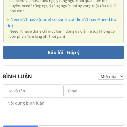
Cả need? và must? đều ngụ ý rằng người nói quan tâm đến
quyền. need? cũng ngụ ý rằng người nói hy vọng một câu trả lời
phủ định
Needn\'t have (done) so sánh với didn\'t have/need (to
do)
Needn’t have done chỉ một hành động đã diễn ra tuy không có
bổn phận (làm lãng phí thời gian)
Báo lỗi - Góp ý
BÌNH LUẬN