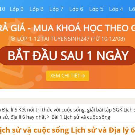
10
Lớp 9
Lớp 8
Lớp 7
Lớp 6
Lớp 5
Lớp 4
Lớ
RẢ GIÁ - MUA KHOÁ HỌC THEO
🎯 LỚP 1-12 TẠI TUYENSINH247 (TỪ 10-12/08)
BẮT ĐẦU SAU 1 NGÀY
XEM CHI TIẾT
 Địa lí 6 Kết nối tri thức với cuộc sống, giải bài tập SGK Lịch 
h sử, địa lí 6 hay nhất
Bài 1.Lịch sử và cuộc sống
ịch sử và cuộc sống Lịch sử và Địa lý 6