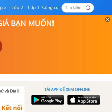
p 3
Lớp 2
Lớp 1
Công cụ
 GIÁ BẠN MUỐN❗
TẢI APP ĐỂ XEM OFFLINE
sử và Địa lí
 Kết nối