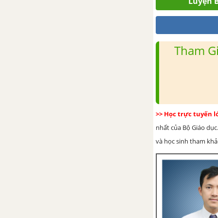
Luyện B
BÀI 19. VƯƠNG QUỐC CHĂM-
PA
Tham Gi
BÀI 20.VƯƠNG QUỐC PHÙ
NAM
>> Học trực tuyến 
nhất của Bộ Giáo dục.
và học sinh tham khảo 