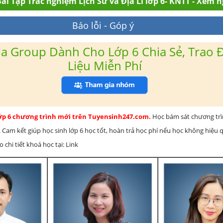
ài Tập Trắc nghiệm Lịch Sử và Địa Lí lớp 6- KNTT - Xem 
Báo lỗi - Góp ý
a Group Dành Cho Lớp 6 Chia Sẻ, Trao Đ
Liệu Miễn Phí
lớp 6 chương trình mới trên Tuyensinh247.com.
Học bám sát chương tr
 Cam kết giúp học sinh lớp 6 học tốt, hoàn trả học phí nếu học không hiệu
chi tiết khoá học tại: Link