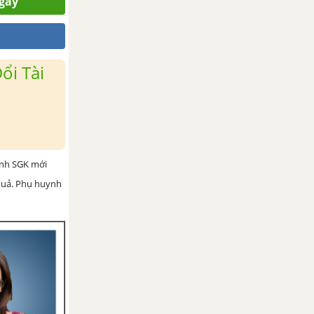
ngay
ổi Tài
ình SGK mới
 quả. Phụ huynh