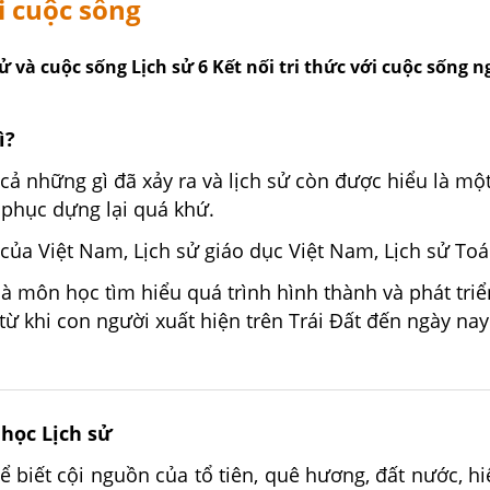
ới cuộc sống
sử và cuộc sống Lịch sử 6 Kết nối tri thức với cuộc sống 
ì?
ất cả những gì đã xảy ra và lịch sử còn được hiểu là m
 phục dựng lại quá khứ.
ử của Việt Nam, Lịch sử giáo dục Việt Nam, Lịch sử To
là môn học tìm hiểu quá trình hình thành và phát triể
 từ khi con người xuất hiện trên Trái Đất đến ngày nay
 học Lịch sử
để biết cội nguồn của tổ tiên, quê hương, đất nước, h