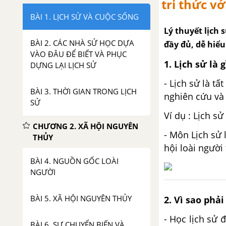
tri thức v
BÀI 1. LỊCH SỬ VÀ CUỘC SỐNG
Lý thuyết lịch 
BÀI 2. CÁC NHÀ SỬ HỌC DỰA
đầy đủ, dễ hiểu
VÀO ĐÂU ĐỂ BIẾT VÀ PHỤC
1. Lịch sử là g
DỰNG LẠI LỊCH SỬ
- Lịch sử là t
BÀI 3. THỜI GIAN TRONG LỊCH
nghiên cứu và
SỬ
Ví dụ : Lịch s
CHƯƠNG 2. XÃ HỘI NGUYÊN
- Môn Lịch sử 
THỦY
hội loài người
BÀI 4. NGUỒN GỐC LOÀI
NGƯỜI
BÀI 5. XÃ HỘI NGUYÊN THỦY
2. Vì sao phải
- Học lịch sử 
BÀI 6. SỰ CHUYỂN BIẾN VÀ