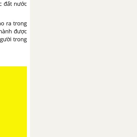
c đất nước
ạo ra trong
thành được
người trong