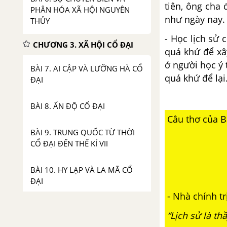
tiên, ông cha
PHÂN HÓA XÃ HỘI NGUYÊN
như ngày nay.
THỦY
- Học lịch sử 
CHƯƠNG 3. XÃ HỘI CỔ ĐẠI
quá khứ để xâ
ở người học ý 
BÀI 7. AI CẬP VÀ LƯỠNG HÀ CỔ
quá khứ để lại
ĐẠI
BÀI 8. ẤN ĐỘ CỔ ĐẠI
Câu thơ của B
BÀI 9. TRUNG QUỐC TỪ THỜI
CỔ ĐẠI ĐẾN THẾ KỈ VII
BÀI 10. HY LẠP VÀ LA MÃ CỔ
ĐẠI
- Nhà chính tr
CHƯƠNG 4. ĐÔNG NAM Á TỪ
“Lịch sử là th
NHỮNG THẾ KỈ TIẾP GIÁP