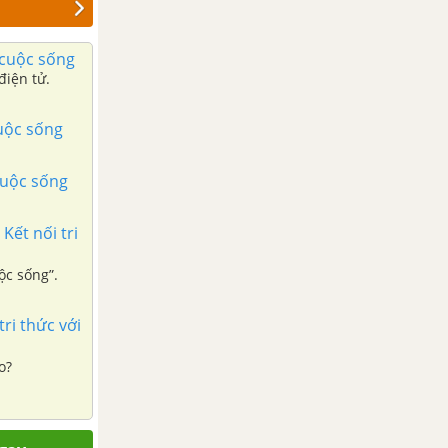
i cuộc sống
điện tử.
cuộc sống
 cuộc sống
Kết nối tri
ộc sống”.
ri thức với
o?