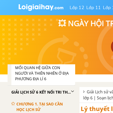
LÍ
Lớp 12
Lớp 11
Lớp 
BÀI 28: MỐI QUAN HỆ GIỮA
CON NGƯỜI VÀ THIÊN NHIÊN
💥 NGÀY HỘI T
BÀI 29: BẢO VỆ TỰ NHIÊN VÀ
KHAI THÁC THÔNG MINH CÁC
TÀI NGUYÊN THIÊN NHIÊN VÌ SỰ
PHÁT TRIỂN BỀN VỮNG
BÀI 30: THỰC HÀNH TÌM HIỂU
MỐI QUAN HỆ GIỮA CON
NGƯỜI VÀ THIÊN NHIÊN Ở ĐỊA
PHƯƠNG ĐỊA LÍ 6
Giải Lịch sử và
GIẢI LỊCH SỬ 6 KẾT NỐI TRI THỨC VỚI CUỘC SỐNG
lớp 6 | Soạn lịc
CHƯƠNG 1. TẠI SAO CẦN
Lý thuyết l
HỌC LỊCH SỬ