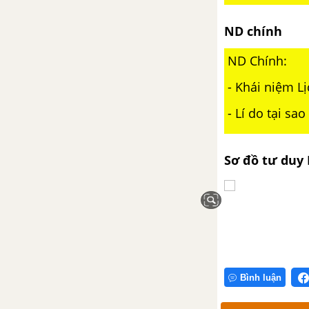
CÔNG NGUYÊN ĐẾN THẾ KỈ X
ND chính
BÀI 11. CÁC QUỐC GIA SƠ KÌ Ở
ĐÔNG NAM Á
ND Chính:
BÀI 12. SỰ HÌNH THÀNH VÀ
- Khái niệm Lị
BƯỚC ĐÂU PHÁT TRIỂN CỦA
- Lí do tại sa
CÁC VƯƠNG QUỐC Ở ĐÔNG
NAM Á (TỪ THẾ KỈ VII ĐẾN THẾ
KỈ X)
Sơ đồ tư duy 
BÀI 13. GIAO LƯU THƯƠNG
MẠI VÀ VĂN HÓA Ở ĐÔNG
NAM Á TỪ ĐẦU CÔNG NGUYÊN
ĐẾN THẾ KỈ X
CHƯƠNG 5. VIỆT NAM TỪ
KHOẢNG THẾ KỈ VII TRƯỚC
Bình luận
CÔNG NGUYẾN ĐẾN THẾ KỈ X