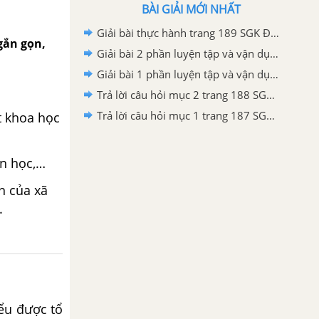
BÀI GIẢI MỚI NHẤT
Giải bài thực hành trang 189 SGK Địa lí 6 Kết nối tri thức với cuộc sống
ngắn gọn,
Giải bài 2 phần luyện tập và vận dụng trang 188 SGK Địa lí 6 Kết nối tri thức với cuộc sống
Giải bài 1 phần luyện tập và vận dụng trang 188 SGK Địa lí 6 Kết nối tri thức với cuộc sống
Trả lời câu hỏi mục 2 trang 188 SGK Địa lí 6 Kết nối tri thức với cuộc sống
Trả lời câu hỏi mục 1 trang 187 SGK Địa lí 6 Kết nối tri thức với cuộc sống
ột khoa học
án học,…
n của xã
.
iểu được tổ