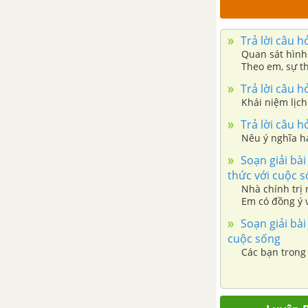
BÀI 14. NHÀ NƯỚC VĂN LANG,
ÂU LẠC
Trả lời câu h
Quan sát hình 
BÀI 15. CHÍNH SÁCH CAI TRỊ
Theo em, sự th
CỦA PHONG KIẾN PHƯƠNG
Trả lời câu h
BẮC VÀ SỰ CHUYỂN BIẾN CỦA
Khái niệm lịch
VIỆT NAM THỜI KÌ BẮC THUỘC
Trả lời câu hỏ
Nêu ý nghĩa ha
BÀI 16. CÁC CUỘC KHỞI NGHĨA
TIÊU BIỂU GIÀNH ĐỘC LẬP
Soạn giải bài
TRƯỚC THẾ KỈ X
thức với cuộc 
Nhà chính trị 
Em có đồng ý 
BÀI 17. CUỘC ĐẤU TRANH BẢO
Soạn giải bài
TỒN VÀ PHÁT TRIỂN VĂN HÓA
cuộc sống
DÂN TỘC CỦA NGƯỜI VIỆT
Các bạn trong
BÀI 18. BƯỚC NGOẶT LỊCH SỬ
ĐẦU THẾ KỈ X