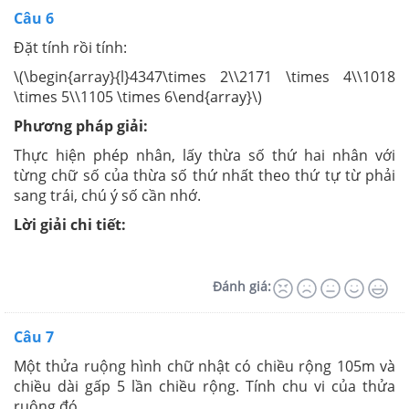
Câu 6
Đặt tính rồi tính:
\(\begin{array}{l}4347\times 2\\2171 \times 4\\1018
\times 5\\1105 \times 6\end{array}\)
Phương pháp giải:
Thực hiện phép nhân, lấy thừa số thứ hai nhân với
từng chữ số của thừa số thứ nhất theo thứ tự từ phải
sang trái, chú ý số cần nhớ.
Lời giải chi tiết:
Đánh giá:
Câu 7
Một thửa ruộng hình chữ nhật có chiều rộng 105m và
chiều dài gấp 5 lần chiều rộng. Tính chu vi của thửa
ruộng đó.