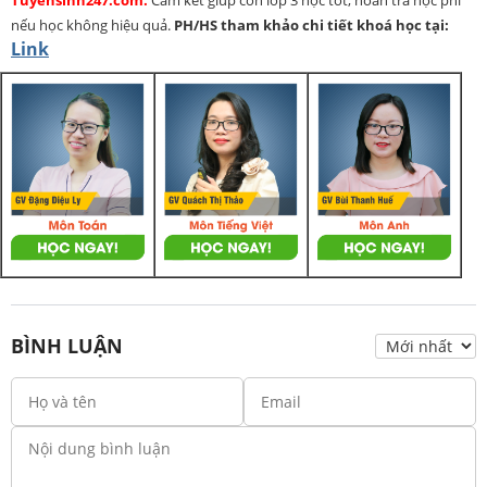
Tuyensinh247.com.
Cam kết giúp con lớp 3 học tốt, hoàn trả học phí
nếu học không hiệu quả.
PH/HS
tham khảo chi tiết khoá học tại:
Link
BÌNH LUẬN