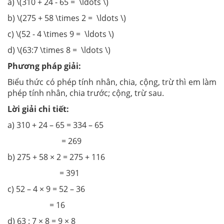
a) \(310 + 24 - 65 = \ldots \)
b) \(275 + 58 \times 2 = \ldots \)
c) \(52 - 4 \times 9 = \ldots \)
d) \(63:7 \times 8 = \ldots \)
Phương pháp giải:
Biểu thức có phép tính nhân, chia, cộng, trừ thì em làm
phép tính nhân, chia trước; cộng, trừ sau.
Lời giải chi tiết:
a) 310 + 24 – 65 = 334 – 65
= 269
b) 275 + 58 × 2 = 275 + 116
= 391
c) 52 – 4 × 9 = 52 – 36
= 16
d) 63 : 7 × 8 = 9 × 8