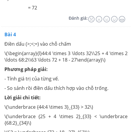
= 72
Đánh giá:
Bài 4
Điền dấu (>;<;=) vào chỗ chấm
\(\begin{array}{l}44:4 \times 3 \ldots 32\\25 + 4 \times 2
\ldots 68:2\\63 \ldots 72 + 18 - 27\end{array}\)
Phương pháp giải:
- Tính giá trị của từng vế.
- So sánh rồi điền dấu thích hợp vào chỗ trống.
Lời giải chi tiết:
\(\underbrace {44:4 \times 3}_{33} > 32\)
\(\underbrace {25 + 4 \times 2}_{33} < \underbrace
{68:2}_{34}\)