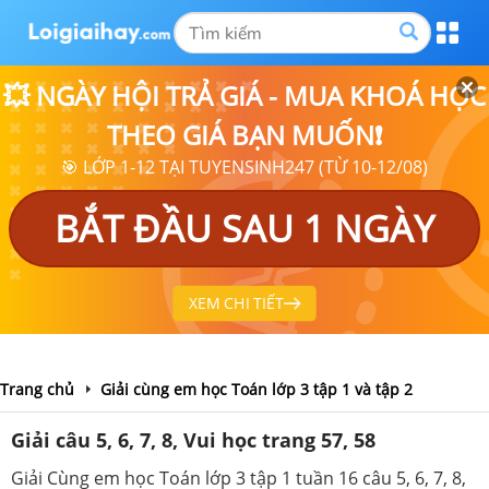
💥 NGÀY HỘI TRẢ GIÁ - MUA KHOÁ HỌC
THEO GIÁ BẠN MUỐN❗
🎯 LỚP 1-12 TẠI TUYENSINH247 (TỪ 10-12/08)
BẮT ĐẦU SAU 1 NGÀY
XEM CHI TIẾT
Trang chủ
Giải cùng em học Toán lớp 3 tập 1 và tập 2
Giải câu 5, 6, 7, 8, Vui học trang 57, 58
Giải Cùng em học Toán lớp 3 tập 1 tuần 16 câu 5, 6, 7, 8,