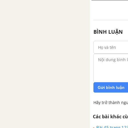
Bài 8. Tính chất cơ bản của phép
cộng phân số
BÌNH LUẬN
Bài 9. Phép trừ phân số
Bài 10. Phép nhân phân số
Bài 11. Tính chất cơ bản của
phép nhân phân số
Bài 12. Phép chia phân số
Gửi bình luận
Bài 13. Hỗn số. Số thập phân.
Hãy trở thành ngư
Phần trăm
Các bài khác c
Bài 14. Tìm giá trị phân số của
một số cho trước
Bài 45 trang 123