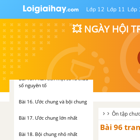
Lớp 12
Lớp 11
Lớp 
Bài 12. Dấu hiệu chia hết cho 3,
cho 9
💥 NGÀY HỘI T
Bài 13. Ước và bội
Bài 14. Số nguyên tố. Hợp số.
Bảng số nguyên tố
Bài 15. Phân tích một số ra thừa
số nguyên tố
Bài 16. Ước chung và bội chung
Ôn tập chươ
Bài 17. Ước chung lớn nhất
Bài 96 tran
Bài 18. Bội chung nhỏ nhất