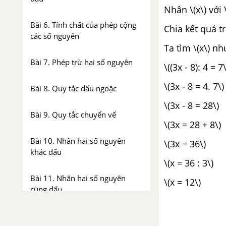
Nhân \(x\) với \
Bài 6. Tính chất của phép cộng
Chia kết quả tr
các số nguyên
Ta tìm \(x\) nh
Bài 7. Phép trừ hai số nguyên
\((3x - 8): 4 = 7\
\(3x - 8 = 4. 7\)
Bài 8. Quy tắc dấu ngoặc
\(3x - 8 = 28\)
Bài 9. Quy tắc chuyển vế
\(3x = 28 + 8\)
Bài 10. Nhân hai số nguyên
\(3x = 36\)
khác dấu
\(x = 36 : 3\)
Bài 11. Nhân hai số nguyên
\(x = 12\)
cùng dấu
Bài 12. Tính chất của phép nhân