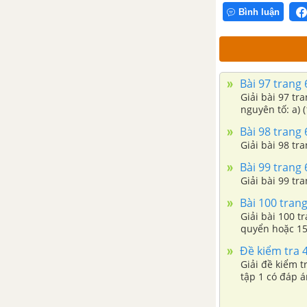
Bình luận
Bài 13. Bội và ước của một số
nguyên
Ôn tập chương 2 - Số nguyên
Bài 97 trang 
Giải bài 97 trang 66 VBT to
PHẦN HÌNH HỌC - VỞ BÀI TẬP TOÁN 6 TẬP 1
nguyên tố: a) (
Bài 98 trang 
CHƯƠNG 1: ĐOẠN THẲNG
Giải bài 98 tra
Bài 99 trang 
Bài 1. Điểm. Đường thẳng
Giải bài 99 tr
Bài 100 trang
Bài 2. Ba điểm thẳng hàng
Giải bài 100 t
quyển hoặc 15
Bài 3. Đường thẳng đi qua hai
Đề kiểm tra 4
điểm
Giải đề kiểm t
tập 1 có đáp á
Bài 5. Tia