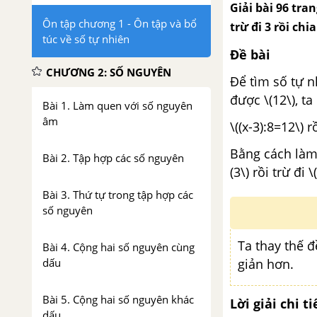
Giải bài 96 tra
Ôn tập chương 1 - Ôn tập và bổ
trừ đi 3 rồi chia
túc về số tự nhiên
Đề bài
CHƯƠNG 2: SỐ NGUYÊN
Để tìm số tự nh
được \(12\), ta
Bài 1. Làm quen với số nguyên
âm
\((x-3):8=12\) r
Bằng cách làm 
Bài 2. Tập hợp các số nguyên
(3\) rồi trừ đi 
Bài 3. Thứ tự trong tập hợp các
số nguyên
Ta thay thế đ
Bài 4. Cộng hai số nguyên cùng
dấu
giản hơn.
Bài 5. Cộng hai số nguyên khác
Lời giải chi ti
dấu