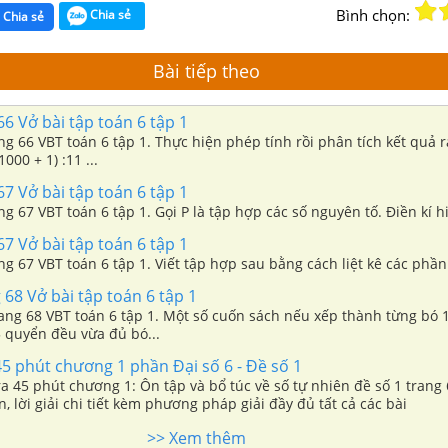
Bình chọn:
Chia sẻ
Chia sẻ
Bài tiếp theo
66 Vở bài tập toán 6 tập 1
án 6 tập 1. Thực hiện phép tính rồi phân tích kết quả ra thừa số
1000 + 1) :11 ...
67 Vở bài tập toán 6 tập 1
ng 67 VBT toán 6 tập 1. Gọi P là tập hợp các số nguyên tố. Điền kí hi
67 Vở bài tập toán 6 tập 1
ang 67 VBT toán 6 tập 1. Viết tập hợp sau bằng cách liệt kê các phần 
 68 Vở bài tập toán 6 tập 1
rang 68 VBT toán 6 tập 1. Một số cuốn sách nếu xếp thành từng bó 
 quyển đều vừa đủ bó...
5 phút chương 1 phần Đại số 6 - Đề số 1
ra 45 phút chương 1: Ôn tập và bổ túc về số tự nhiên đề số 1 trang
n, lời giải chi tiết kèm phương pháp giải đầy đủ tất cả các bài
>> Xem thêm