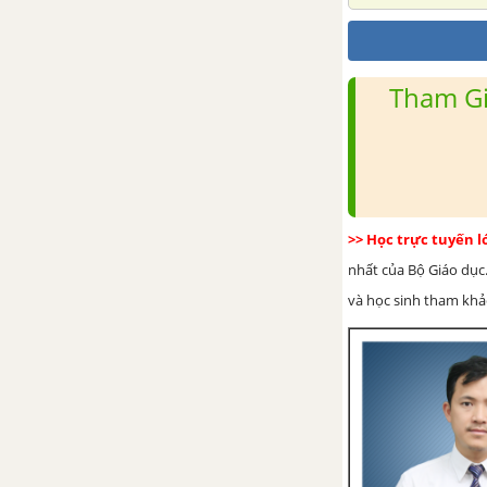
Bài 6. Đoạn thẳng
Tham Gi
Bài 7. Độ dài đoạn thẳng
Bài 8. Khi nào thì AM + MB =
AB?
Bài 9. Vẽ đoạn thẳng cho biết độ
>> Học trực tuyến 
dài
nhất của Bộ Giáo dục.
và học sinh tham khảo 
Bài 10. Trung điểm của đoạn
thẳng
Ôn tập chương 1 - Đoạn thẳng
PHẦN ĐẠI SỐ - VỞ BÀI TẬP TOÁN 6 TẬP 2