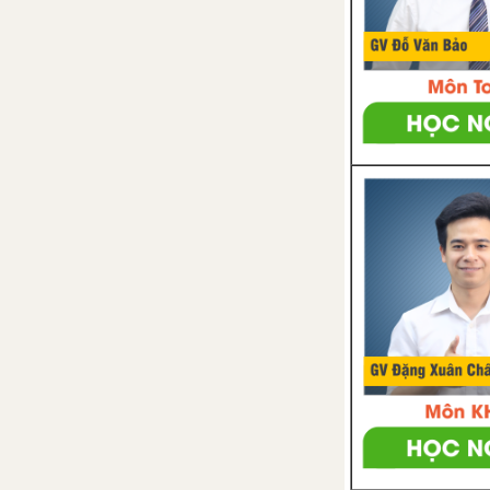
CHƯƠNG 3: PHÂN SỐ
Bài 1. Mở rộng khái niệm phân
số
Bài 2. Phân số bằng nhau
Bài 3. Tính chất cơ bản của phân
số
Bài 4. Rút gọn phân số
Bài 5. Quy đồng mẫu số nhiều
phân số
Bài 6. So sánh phân số
Bài 7. Phép cộng phân số