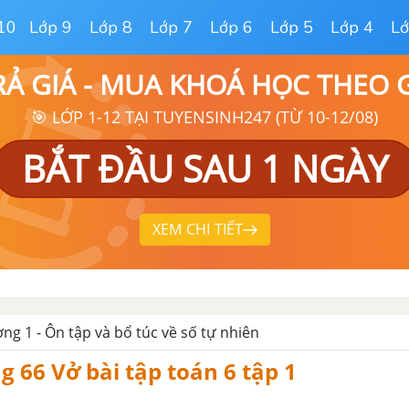
10
Lớp 9
Lớp 8
Lớp 7
Lớp 6
Lớp 5
Lớp 4
Lớ
RẢ GIÁ - MUA KHOÁ HỌC THEO
🎯 LỚP 1-12 TẠI TUYENSINH247 (TỪ 10-12/08)
BẮT ĐẦU SAU 1 NGÀY
XEM CHI TIẾT
ng 1 - Ôn tập và bổ túc về số tự nhiên
g 66 Vở bài tập toán 6 tập 1