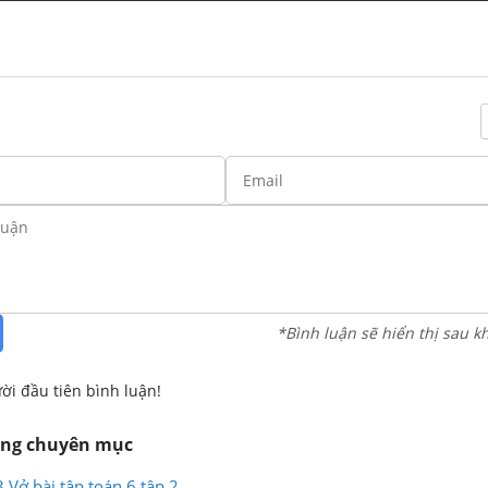
*Bình luận sẽ hiển thị sau k
ời đầu tiên bình luận!
ùng chuyên mục
 Vở bài tập toán 6 tập 2