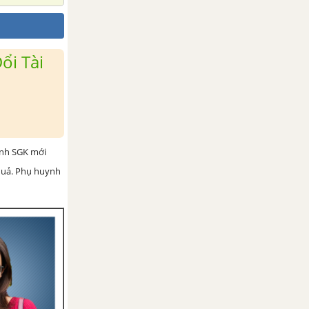
ổi Tài
ình SGK mới
 quả. Phụ huynh