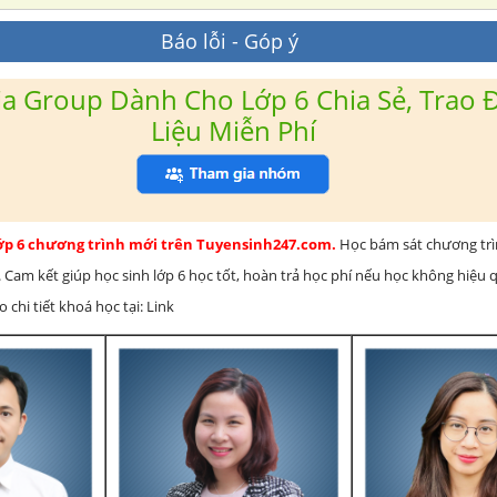
Báo lỗi - Góp ý
a Group Dành Cho Lớp 6 Chia Sẻ, Trao Đ
Liệu Miễn Phí
lớp 6 chương trình mới trên Tuyensinh247.com.
Học bám sát chương tr
 Cam kết giúp học sinh lớp 6 học tốt, hoàn trả học phí nếu học không hiệu
chi tiết khoá học tại: Link