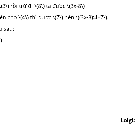
(3\) rồi trừ đi \(8\) ta được \(3x-8\)
ên cho \(4\) thì được \(7\) nên \((3x-8):4=7\).
ư sau:
)
Loig