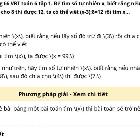
ng 66 VBT toán 6 tập 1. Để tìm số tự nhiên x, biết rằng nếu
 cho 8 thì được 12, ta có thể viết (x-3):8=12 rồi tìm x...
iên \(x\), biết rằng nếu lấy số đó trừ đi \(3\) rồi chia c
 có thể viết
ồi tìm \(x\), ta được \(x = 99.\)
như trên, hãy tìm số tự nhiên \(x\), biết rằng nếu nhâ
\(8\), sau đó chia cho \(4\) thì được \(7.\)
Phương pháp giải - Xem chi tiết
ề bài bằng một bài toán tìm \(x\) thì bài toán sẽ trở 
ết