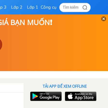
p 3
Lớp 2
Lớp 1
Công cụ
 GIÁ BẠN MUỐN❗
TẢI APP ĐỂ XEM OFFLINE