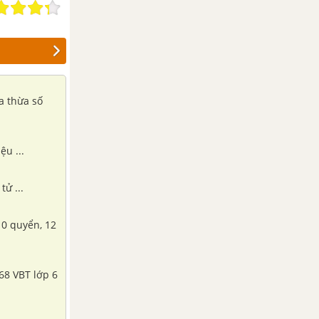
ệu ...
tử ...
10 quyển, 12
 68 VBT lớp 6