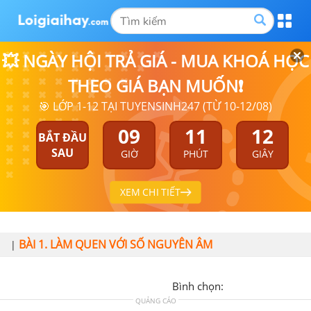
💥 NGÀY HỘI TRẢ GIÁ - MUA KHOÁ HỌC
THEO GIÁ BẠN MUỐN❗
🎯 LỚP 1-12 TẠI TUYENSINH247 (TỪ 10-12/08)
09
11
12
BẮT ĐẦU
SAU
GIỜ
PHÚT
GIÂY
XEM CHI TIẾT
BÀI 1. LÀM QUEN VỚI SỐ NGUYÊN ÂM
|
Bình chọn:
QUẢNG CÁO