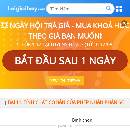
💥 NGÀY HỘI TRẢ GIÁ - MUA KHOÁ HỌC
THEO GIÁ BẠN MUỐN❗
🎯 LỚP 1-12 TẠI TUYENSINH247 (TỪ 10-12/08)
BẮT ĐẦU SAU 1 NGÀY
XEM CHI TIẾT
BÀI 11. TÍNH CHẤT CƠ BẢN CỦA PHÉP NHÂN PHÂN SỐ
|
Bình chọn:
QUẢNG CÁO