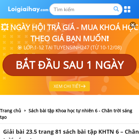
💥 NGÀY HỘI TRẢ GIÁ - MUA KHOÁ HỌC
THEO GIÁ BẠN MUỐN❗
🎯 LỚP 1-12 TẠI TUYENSINH247 (TỪ 10-12/08)
BẮT ĐẦU SAU 1 NGÀY
XEM CHI TIẾT
Trang chủ
Sách bài tập Khoa học tự nhiên 6 - Chân trời sáng
tạo
Giải bài 23.5 trang 81 sách bài tập KHTN 6 – Chân