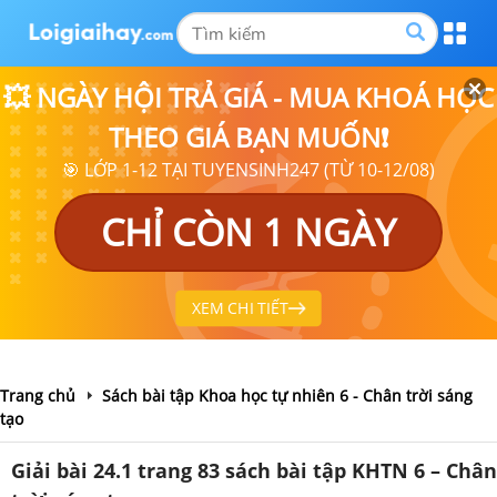
💥 NGÀY HỘI TRẢ GIÁ - MUA KHOÁ HỌC
THEO GIÁ BẠN MUỐN❗
🎯 LỚP 1-12 TẠI TUYENSINH247 (TỪ 10-12/08)
CHỈ CÒN 1 NGÀY
XEM CHI TIẾT
Trang chủ
Sách bài tập Khoa học tự nhiên 6 - Chân trời sáng
tạo
Giải bài 24.1 trang 83 sách bài tập KHTN 6 – Chân