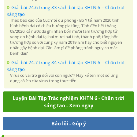
Giải bài 24.6 trang 83 sách bài tập KHTN 6 – Chân trời
sáng tạo
Theo báo cáo của Cục Y tế dự phòng - Bộ Y tế, năm 2020 tình
hình bệnh dại có chiều hướng gia tăng. Tính đến hết tháng
08/2020, cả nước đã ghi nhận bốn mươi tám trường hợp tử
vong do bệnh dại tại hai mươi hai tỉnh, thành phố; tăng bốn
trường hợp so với cùng kỳ năm 2019. Em hãy cho biết nguyên
nhân gây bệnh dại. Cần làm gì để phòng tránh nguy cơ mắc
bệnh dại?
Giải bài 24.7 trang 84 sách bài tập KHTN 6 – Chân trời
sáng tạo
Virus có vai trò gì đối với con người? Hãy kể tên một số ứng
dụng có ích của virus trong thực tiễn.
Luyện Bài Tập Trắc nghiệm KHTN 6 - Chân trời
sáng tạo - Xem ngay
Báo lỗi - Góp ý