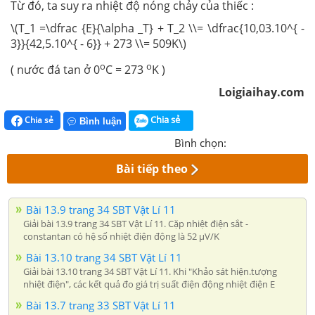
Từ đó, ta suy ra nhiệt độ nóng chảy của thiếc :
\(T_1 =\dfrac {E}{\alpha _T} + T_2 \\= \dfrac{10,03.10^{ -
3}}{42,5.10^{ - 6}} + 273 \\= 509K\)
o
o
( nước đá tan ở
0
C = 273
K )
Loigiaihay.com
Chia sẻ
Chia sẻ
Bình luận
Bình chọn:
Bài tiếp theo
Bài 13.9 trang 34 SBT Vật Lí 11
Giải bài 13.9 trang 34 SBT Vật Lí 11. Cặp nhiệt điện sắt -
constantan có hệ số nhiệt điện động là 52 μV/K
Bài 13.10 trang 34 SBT Vật Lí 11
Giải bài 13.10 trang 34 SBT Vật Lí 11. Khi "Khảo sát hiện.tượng
nhiệt điện", các kết quả đo giá trị suất điện động nhiệt điện E
Bài 13.7 trang 33 SBT Vật Lí 11