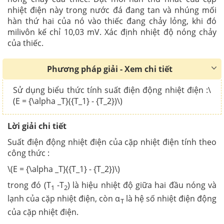
nhiệt điện này trong nước đá đang tan và nhúng mối
hàn thứ hai của nó vào thiếc đang chảy lỏng, khi đó
milivôn kế chỉ 10,03 mV. Xác định nhiệt độ nóng chảy
của thiếc.
Phương pháp giải - Xem chi tiết
Sử dụng biểu thức tính suất điện động nhiệt điện :\
(E = {\alpha _T}({T_1} - {T_2})\)
Lời giải chi tiết
Suất điện động nhiệt điện của cặp nhiệt điện tính theo
công thức :
\(E = {\alpha _T}({T_1} - {T_2})\)
trong đó (T
-T
) là hiệu nhiệt độ giữa hai đầu nóng và
1
2
lạnh của cặp nhiệt điện, còn α
là hệ số nhiệt điện động
T
của cặp nhiệt điện.