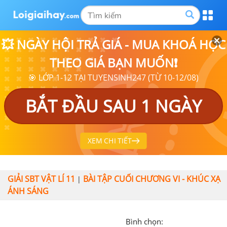
💥 NGÀY HỘI TRẢ GIÁ - MUA KHOÁ HỌC
THEO GIÁ BẠN MUỐN❗
🎯 LỚP 1-12 TẠI TUYENSINH247 (TỪ 10-12/08)
BẮT ĐẦU SAU 1 NGÀY
XEM CHI TIẾT
GIẢI SBT VẬT LÍ 11
BÀI TẬP CUỐI CHƯƠNG VI - KHÚC XẠ
|
ÁNH SÁNG
Bình chọn: