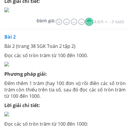
Lời giải chi tiết:
Đánh giá:
(4.6/5 ⭐ - 3 lượt)
Bài 2
Bài 2 (trang 38 SGK Toán 2 tập 2)
Đọc các số tròn trăm từ 100 đến 1000.
Phương pháp giải:
Đếm thêm 1 trăm (hay 100 đơn vị) rồi điền các số tròn
trăm còn thiếu trên tia số, sau đó đọc các số tròn trăm
từ 100 đến 1000.
Lời giải chi tiết:
Đọc các số tròn trăm từ 100 đến 1000: