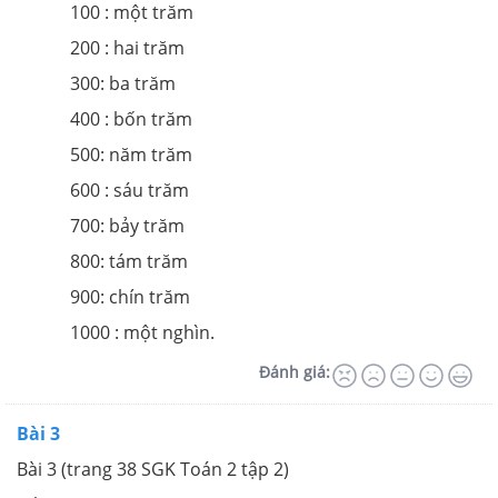
100 : một trăm
200 : hai trăm
300: ba trăm
400 : bốn trăm
500: năm trăm
600 : sáu trăm
700: bảy trăm
800: tám trăm
900: chín trăm
1000 : một nghìn.
Đánh giá:
Bài 3
Bài 3 (trang 38 SGK Toán 2 tập 2)