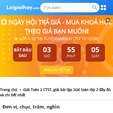
💥 NGÀY HỘI TRẢ GIÁ - MUA KHOÁ HỌC
THEO GIÁ BẠN MUỐN❗
🎯 LỚP 1-12 TẠI TUYENSINH247 (TỪ 10-12/08)
03
55
05
BẮT ĐẦU
SAU
GIỜ
PHÚT
GIÂY
XEM CHI TIẾT
Trang chủ
Giải Toán 2 CTST, giải bài tập SGK toán lớp 2 đầy đủ
và chi tiết nhất
Đơn vị, chục, trăm, nghìn