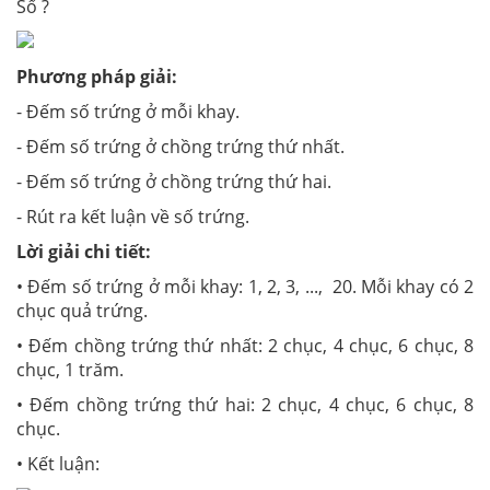
Số ?
Phương pháp giải:
- Đếm số trứng ở mỗi khay.
- Đếm số trứng ở chồng trứng thứ nhất.
- Đếm số trứng ở chồng trứng thứ hai.
- Rút ra kết luận về số trứng.
Lời giải chi tiết:
• Đếm số trứng ở mỗi khay: 1, 2, 3, ..., 20. Mỗi khay có 2
chục quả trứng.
• Đếm chồng trứng thứ nhất: 2 chục, 4 chục, 6 chục, 8
chục, 1 trăm.
• Đếm chồng trứng thứ hai: 2 chục, 4 chục, 6 chục, 8
chục.
• Kết luận: