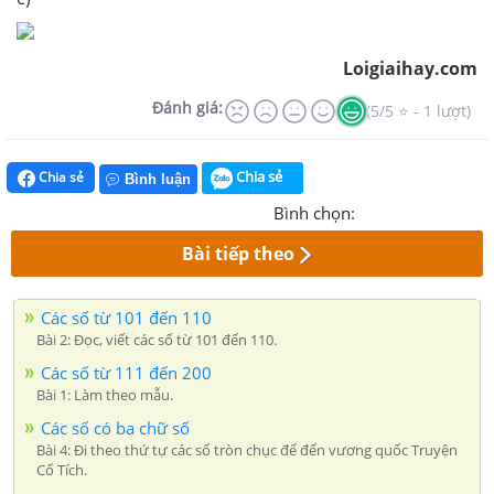
Loigiaihay.com
Đánh giá:
(5/5 ⭐ - 1 lượt)
Chia sẻ
Chia sẻ
Bình luận
Bình chọn:
Bài tiếp theo
Các số từ 101 đến 110
Bài 2: Đọc, viết các số từ 101 đến 110.
Các số từ 111 đến 200
Bài 1: Làm theo mẫu.
Các số có ba chữ số
Bài 4: Đi theo thứ tự các số tròn chục để đến vương quốc Truyện
Cổ Tích.