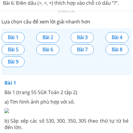
Bài 6: Điền dấu (>, <, =) thích hợp vào chỗ có dấu “?”.
QUẢNG CÁO
Lựa chọn câu để xem lời giải nhanh hơn
Bài 1
Bài 2
Bài 3
Bài 4
Bài 5
Bài 6
Bài 7
Bài 8
Bài 9
Bài 1
Bài 1 (trang 55 SGK Toán 2 tập 2)
a) Tìm hình ảnh phù hợp với số.
b) Sắp xếp các số 530, 300, 350, 305 theo thứ tự từ bé
đến lớn.