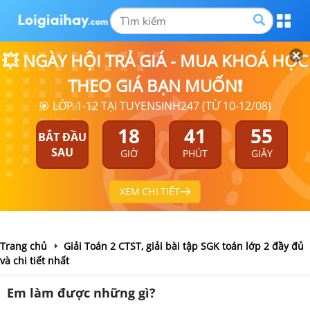
💥 NGÀY HỘI TRẢ GIÁ - MUA KHOÁ HỌC
THEO GIÁ BẠN MUỐN❗
🎯 LỚP 1-12 TẠI TUYENSINH247 (TỪ 10-12/08)
18
41
55
BẮT ĐẦU
SAU
GIỜ
PHÚT
GIÂY
XEM CHI TIẾT
Trang chủ
Giải Toán 2 CTST, giải bài tập SGK toán lớp 2 đầy đủ
và chi tiết nhất
Em làm được những gì?