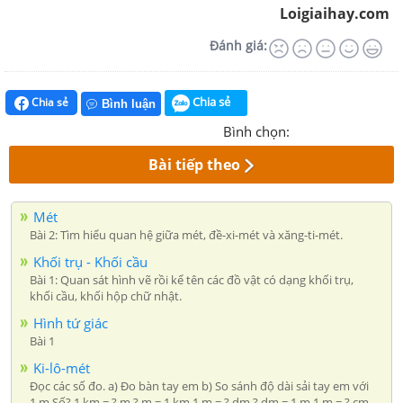
Loigiaihay.com
Đánh giá:
Chia sẻ
Chia sẻ
Bình luận
Bình chọn:
Bài tiếp theo
Mét
Bài 2: Tìm hiểu quan hệ giữa mét, đề-xi-mét và xăng-ti-mét.
Khối trụ - Khối cầu
Bài 1: Quan sát hình vẽ rồi kể tên các đồ vật có dạng khối trụ,
khối cầu, khối hộp chữ nhật.
Hình tứ giác
Bài 1
Ki-lô-mét
Đọc các số đo. a) Đo bàn tay em b) So sánh độ dài sải tay em với
1 m Số? 1 km = ? m ? m = 1 km 1 m = ? dm ? dm = 1 m 1 m = ? cm