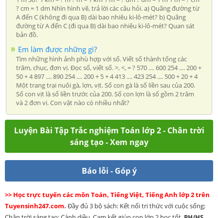
? cm = 1 dm Nhìn hình vẽ, trả lời các câu hỏi. a) Quãng đường từ
A đến C (không đi qua B) dài bao nhiêu ki-lô-mét? b) Quãng
đường từ A đến C (đi qua B) dài bao nhiêu ki-lô-mét? Quan sát
bản đồ.
Em làm được những gì?
Tìm những hình ảnh phù hợp với số. Viết số thành tổng các
trăm, chục, đơn vị. Đọc số, viết số. >, <, = ? 570 .... 600 254 .... 200 +
50 + 4 897 .... 890 254 .... 200 + 5 + 4 413 .... 423 254 .... 500 + 20 + 4
Một trang trại nuôi gà, lợn, vịt. Số con gà là số liền sau của 200.
Số con vịt là số liền trước của 200. Số con lợn là số gồm 2 trăm
và 2 đơn vị. Con vật nào có nhiều nhất?
Luyện Bài Tập Trắc nghiệm Toán lớp 2 - Chân trời
sáng tạo - Xem ngay
Báo lỗi - Góp ý
>> Học trực tuyến các môn Toán, Tiếng Việt, Tiếng Anh lớp 2 trên
Tuyensinh247.com.
Đầy đủ 3 bộ sách: Kết nối tri thức với cuộc sống;
Chân trời sáng tạo; Cánh diều. Cam kết giúp con lớp 2 học tốt.
PH/HS