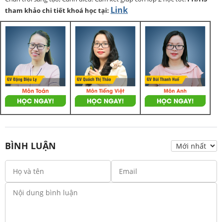
Link
tham khảo chi tiết khoá học tại:
BÌNH LUẬN