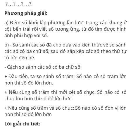
.?. , .?. , .?. , .?.
Phương pháp giải:
a) Đếm số khối lập phương lần lượt trong các khung ở
cột bên trái rồi viết số tương ứng, từ đó tìm được hình
ảnh phù hợp với số.
b) - So sánh các số đã cho dựa vào kiến thức về so sánh
các số có ba chữ số, sau đó sắp xếp các số theo thứ tự
từ lớn đến bé.
- Cách so sánh các số có ba chữ số:
+ Đầu tiên, ta so sánh số trăm: Số nào có số trăm lớn
hơn thì số đó lớn hơn.
+ Nếu cùng số trăm thì mới xét số chục: Số nào có số
chục lớn hơn thì số đó lớn hơn.
+ Nếu cùng số trăm và số chục: Số nào có số đơn vị lớn
hơn thì số đó lớn hơn
Lời giải chi tiết: