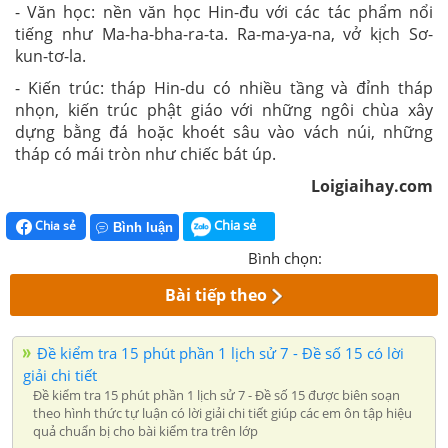
- Văn học: nền văn học Hin-đu với các tác phẩm nổi
tiếng như Ma-ha-bha-ra-ta. Ra-ma-ya-na, vở kịch Sơ-
kun-tơ-la.
- Kiến trúc: tháp Hin-du có nhiều tầng và đỉnh tháp
nhọn, kiến trúc phật giáo với những ngôi chùa xây
dựng bằng đá hoặc khoét sâu vào vách núi, những
tháp có mái tròn như chiếc bát úp.
Loigiaihay.com
Chia sẻ
Chia sẻ
Bình luận
Bình chọn:
Bài tiếp theo
Đề kiểm tra 15 phút phần 1 lịch sử 7 - Đề số 15 có lời
giải chi tiết
Đề kiểm tra 15 phút phần 1 lịch sử 7 - Đề số 15 được biên soạn
theo hình thức tự luận có lời giải chi tiết giúp các em ôn tập hiệu
quả chuẩn bị cho bài kiểm tra trên lớp