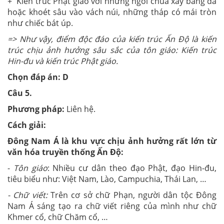
+ Kiến trúc Phật giáo với những ngôi chùa xây bằng đá
hoặc khoét sâu vào vách núi, những tháp có mái tròn
như chiếc bát úp.
=> Như vậy, điểm độc đáo của kiến trúc Ấn Độ là kiến
trúc chịu ảnh hưởng sâu sắc của tôn giáo: Kiến trúc
Hin-đu và kiến trúc Phật giáo.
Chọn đáp án: D
Câu 5.
Phương pháp:
Liên hệ.
Cách giải:
Đông Nam Á là khu vực chịu ảnh hưởng rất lớn từ
văn hóa truyền thống Ấn Độ:
-
Tôn giáo
: Nhiều cư dân theo đạo Phật, đạo Hin-đu,
tiêu biểu như: Việt Nam, Lào, Campuchia, Thái Lan, …
- Chữ viết:
Trên cơ sở chữ Phạn, người dân tộc Đông
Nam Á sáng tạo ra chữ viết riêng của mình như chữ
Khmer cổ, chữ Chăm cổ, …