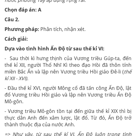
nước phương Tây áp dụng rộng rãi.
Chọn đáp án: A
Câu 2.
Phương pháp:
Phân tích, nhận xét.
Cách giải:
Dựa vào tình hình Ấn Độ từ sau thế kỉ VI:
- Sau thời kì hưng thịnh của Vương triều Gúp-ta, đến
thế kỉ XII, người Thổ Nhĩ Kì theo đạo Hồi đã thôn tính
miền Bắc Ấn và lập nên Vương triều Hồi giáo Đê-li (
thế
kỉ XII - XVI).
- Đầu thế kỉ XVI, người Mông cổ đã tấn công Ấn Độ, lật
đổ Vương triều Hồi giáo và lập nên Vương triều Ấn Độ
Mô-gôn.
- Vương triều Mô-gôn tồn tại đến giữa thế kỉ XIX thì bị
thực dân Anh đến xâm lược, lật đổ. Từ đó, Ấn Độ trở
thành thuộc địa của nước Anh.
=> Như vậy, từ sau thế kỉ VI, Ấn Độ luôn trong tình