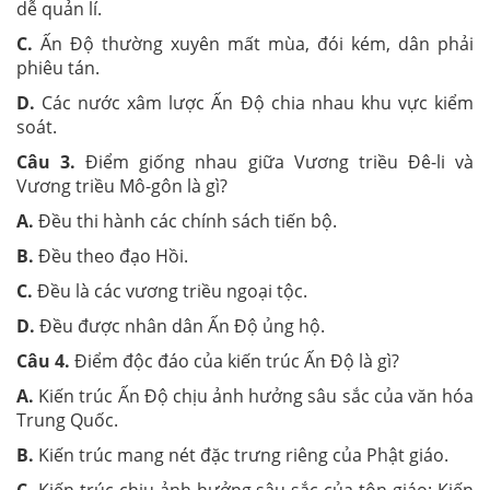
dễ quản lí.
C.
Ấn Độ thường xuyên mất mùa, đói kém, dân phải
phiêu tán.
D.
Các nước xâm lược Ấn Độ chia nhau khu vực kiểm
soát.
Câu 3.
Điểm giống nhau giữa Vương triều Đê-li và
Vương triều Mô-gôn là gì?
A.
Đều thi hành các chính sách tiến bộ.
B.
Đều theo đạo Hồi.
C.
Đều là các vương triều ngoại tộc.
D.
Đều được nhân dân Ấn Độ ủng hộ.
Câu 4.
Điểm độc đáo của kiến trúc Ấn Độ là gì?
A.
Kiến trúc Ấn Độ chịu ảnh hưởng sâu sắc của văn hóa
Trung Quốc.
B.
Kiến trúc mang nét đặc trưng riêng của Phật giáo.
C.
Kiến trúc chịu ảnh hưởng sâu sắc của tôn giáo: Kiến